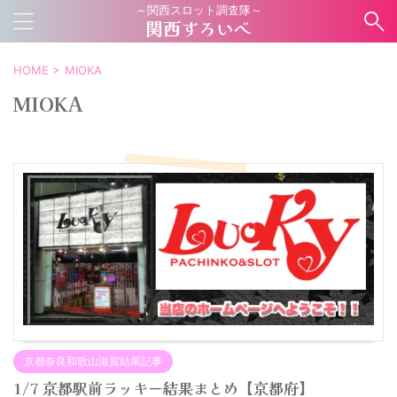
～関西スロット調査隊～
関西すろいべ
HOME
>
MIOKA
MIOKA
京都奈良和歌山滋賀結果記事
1/7 京都駅前ラッキー結果まとめ【京都府】