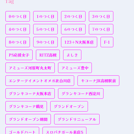
Tag
0のつく日
1のつく日
2のつく日
3のつく日
4のつく日
5のつく日
6のつく日
7のつく日
8のつく日
9のつく日
123＋N大阪本店
F-1
PS応援女子
RITZ高槻
よしき
アミューズ河原町丸太町
アミューズ豊中
エンターテイメントオメガ北白川店
キコーナJR高槻駅前
グランキコーナ大阪本店
グランキコーナ西淀川
グランキコーナ鶴見
グランドオープン
グランドオープン期間
グランドリニューアル
ゴールドハート
スロパチガール来店S