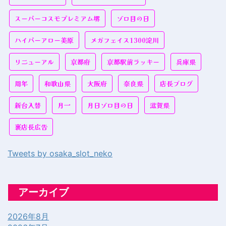
スーパーコスモプレミアム堺
ゾロ目の日
ハイパーアロー美原
メガフェイス1300淀川
リニューアル
京都府
京都駅前ラッキー
兵庫県
周年
和歌山県
大阪府
奈良県
店長ブログ
新台入替
月一
月日ゾロ目の日
滋賀県
裏店長広告
Tweets by osaka_slot_neko
アーカイブ
2026年8月