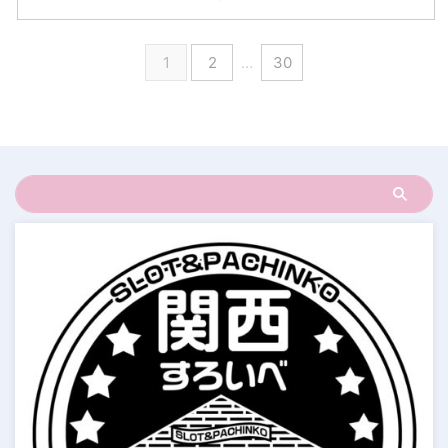
1
2
…
30