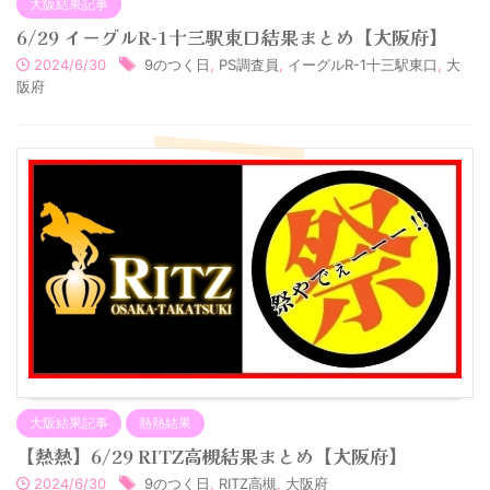
大阪結果記事
6/29 イーグルR-1十三駅東口結果まとめ【大阪府】
2024/6/30
9のつく日
,
PS調査員
,
イーグルR-1十三駅東口
,
大
阪府
大阪結果記事
熱熱結果
【熱熱】6/29 RITZ高槻結果まとめ【大阪府】
2024/6/30
9のつく日
,
RITZ高槻
,
大阪府