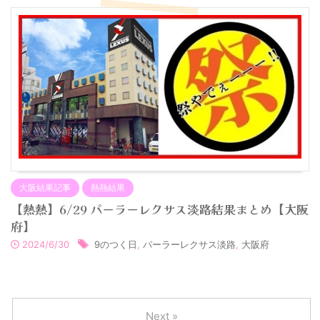
大阪結果記事
熱熱結果
【熱熱】6/29 パーラーレクサス淡路結果まとめ【大阪
府】
2024/6/30
9のつく日
,
パーラーレクサス淡路
,
大阪府
Next »