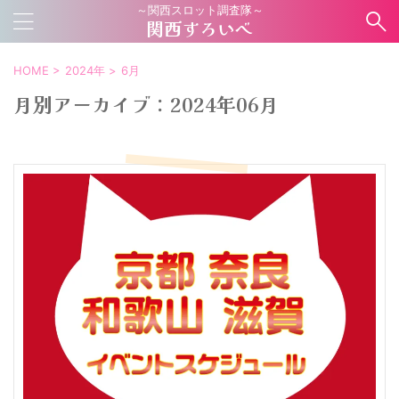
～関西スロット調査隊～
関西すろいべ
HOME
>
2024年
>
6月
月別アーカイブ：2024年06月