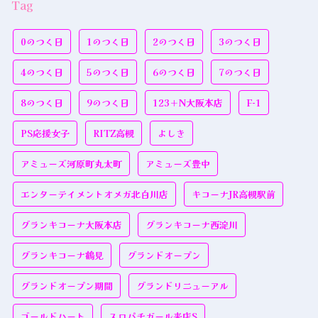
Tag
0のつく日
1のつく日
2のつく日
3のつく日
4のつく日
5のつく日
6のつく日
7のつく日
8のつく日
9のつく日
123＋N大阪本店
F-1
PS応援女子
RITZ高槻
よしき
アミューズ河原町丸太町
アミューズ豊中
エンターテイメントオメガ北白川店
キコーナJR高槻駅前
グランキコーナ大阪本店
グランキコーナ西淀川
グランキコーナ鶴見
グランドオープン
グランドオープン期間
グランドリニューアル
ゴールドハート
スロパチガール来店S