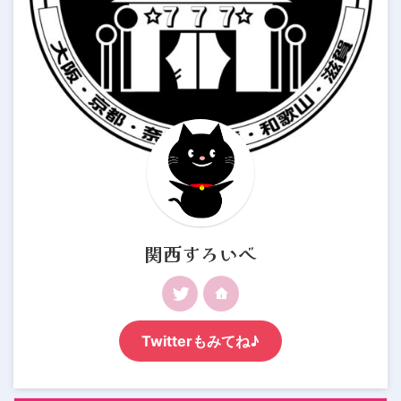
関西すろいべ
Twitterもみてね♪