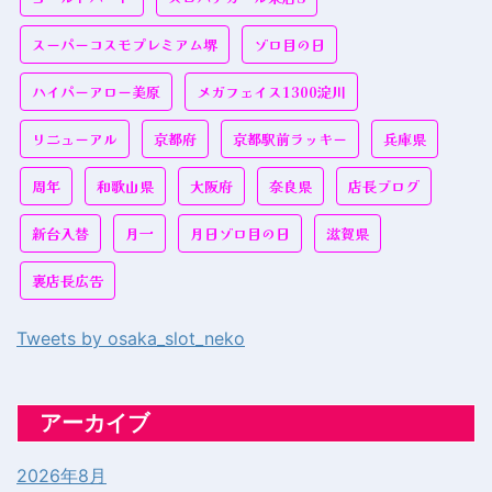
スーパーコスモプレミアム堺
ゾロ目の日
ハイパーアロー美原
メガフェイス1300淀川
リニューアル
京都府
京都駅前ラッキー
兵庫県
周年
和歌山県
大阪府
奈良県
店長ブログ
新台入替
月一
月日ゾロ目の日
滋賀県
裏店長広告
Tweets by osaka_slot_neko
アーカイブ
2026年8月