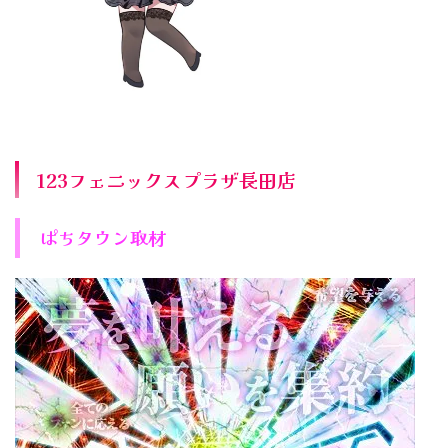
123フェニックスプラザ長田店
ぱちタウン取材