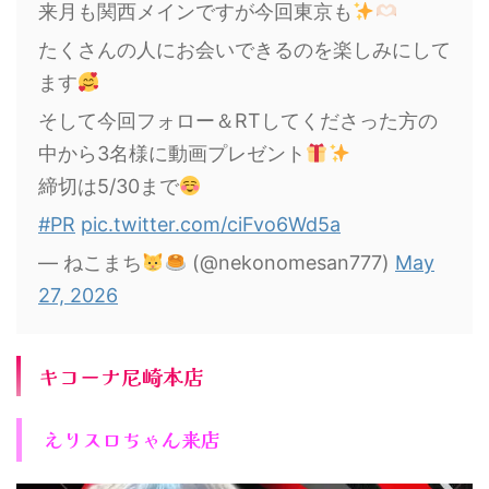
来月も関西メインですが今回東京も
たくさんの人にお会いできるのを楽しみにして
ます
そして今回フォロー＆RTしてくださった方の
中から3名様に動画プレゼント
締切は5/30まで
#PR
pic.twitter.com/ciFvo6Wd5a
— ねこまち
(@nekonomesan777)
May
27, 2026
キコーナ尼崎本店
えりスロちゃん来店