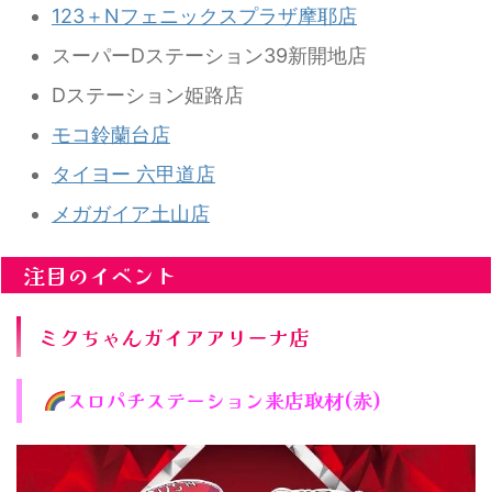
123＋Nフェニックスプラザ摩耶店
スーパーDステーション39新開地店
Dステーション姫路店
モコ鈴蘭台店
タイヨー 六甲道店
メガガイア土山店
注目のイベント
ミクちゃんガイアアリーナ店
スロパチステーション来店取材(赤)