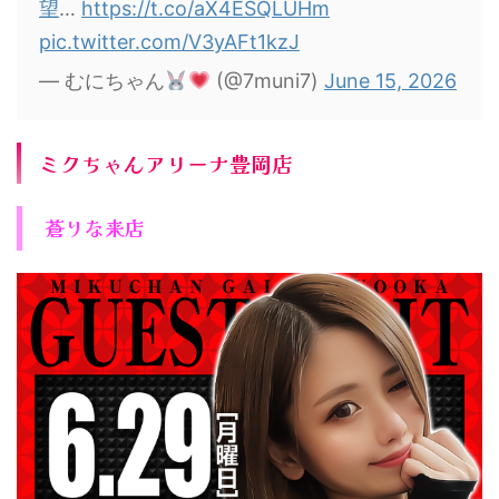
望
…
https://t.co/aX4ESQLUHm
pic.twitter.com/V3yAFt1kzJ
— むにちゃん
(@7muni7)
June 15, 2026
ミクちゃんアリーナ豊岡店
蒼りな来店