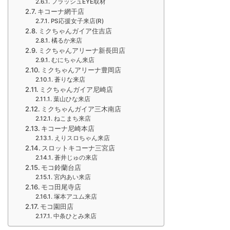
フラッシュEYE取材
キコーナ網干店
PS応援女子来店(R)
ミクちゃんガイア住吉店
橘るか来店
ミクちゃんアリーナ新長田店
むにちゃん来店
ミクちゃんアリーナ豊岡店
蒼りな来店
ミクちゃんガイア尼崎店
葉山ひな来店
ミクちゃんガイア三木南店
ねこまち来店
キコーナ尼崎本店
えりスロちゃん来店
スロットキコーナ三宮店
蒼井じゅの来店
モコ鈴蘭台店
宮内あい来店
モコ田尾寺店
塚本アユム来店
モコ園田店
中条ひとみ来店