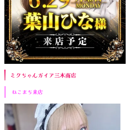
ミクちゃんガイア三木南店
ねこまち来店