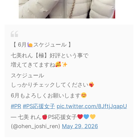
【 6月
スケジュール 】
七美れん【極】好評という事で
増えてきてますね
スケジュール
しっかりチェックしてください
6月もよろしくお願いします
#PR
#PS応援女子
pic.twitter.com/8JftjJqapU
— 七美 れん
PS応援女子
(@ohen_joshi_ren)
May 29, 2026