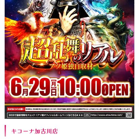
キコーナ加古川店