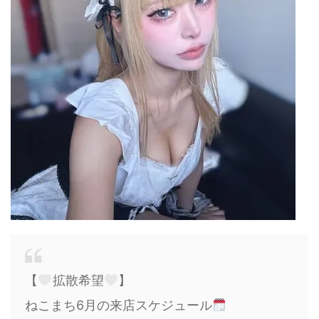
【
拡散希望
】
ねこまち6月の来店スケジュール