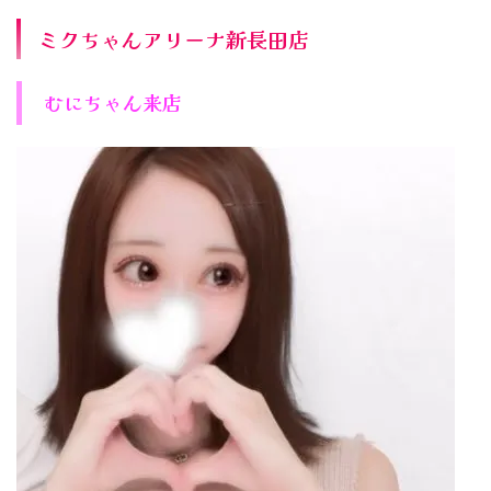
ミクちゃんアリーナ新長田店
むにちゃん来店