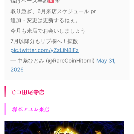
焼けペース早め‍
☀︎
取り急ぎ、6月来店スケジュール pr
追加・変更は更新するねぇ。
今月も来店でお会いしましょう
7月以降分もリプ欄へ！拡散
pic.twitter.com/yZzLiN8lFz
— 中条ひとみ (@RareCoinHitomi)
May 31,
2026
モコ田尾寺店
塚本アユム来店