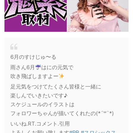
6月のすけじゅ〜る
雨さん6月
はにの元気で
吹き飛ばしますよー
足元気をつけてたくさん皆様と一緒に
楽しんでいきたいです♪
スケジュールのイラストは
フォロワーちゃんが描いてくれたの(*´꒳`*)
いいね.RT.コメント.引用
よろしくお願い致します
#PR
#スロシックス