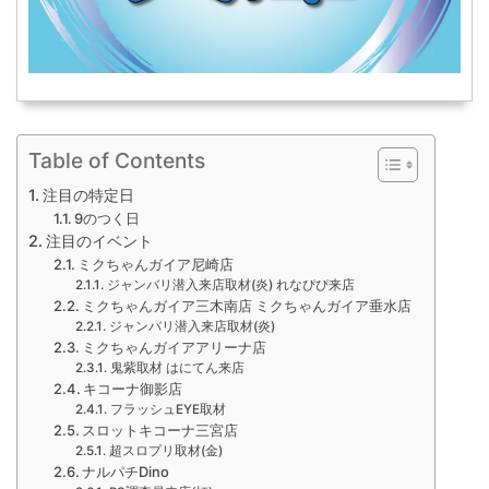
Table of Contents
注目の特定日
9のつく日
注目のイベント
ミクちゃんガイア尼崎店
ジャンバリ潜入来店取材(炎) れなぴぴ来店
ミクちゃんガイア三木南店 ミクちゃんガイア垂水店
ジャンバリ潜入来店取材(炎)
ミクちゃんガイアアリーナ店
鬼紫取材 はにてん来店
キコーナ御影店
フラッシュEYE取材
スロットキコーナ三宮店
超スロプリ取材(金)
ナルパチDino