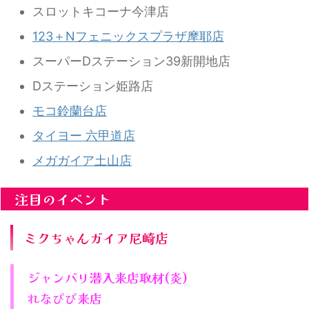
スロットキコーナ今津店
123＋Nフェニックスプラザ摩耶店
スーパーDステーション39新開地店
Dステーション姫路店
モコ鈴蘭台店
タイヨー 六甲道店
メガガイア土山店
注目のイベント
ミクちゃんガイア尼崎店
ジャンバリ潜入来店取材(炎)
れなぴぴ来店