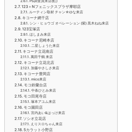
PS調査員来店(虹)
123＋Nフェニックスプラザ摩耶店
ルーティン取材 チャン☆ゆな来店
キコーナ網干店
シン・ヒョウゴ オペレーション (紫) 黒木ねね来店
123宝塚店
ほしまみ来店
キコーナ尼崎本店
二星しょうた来店
キコーナ立花南店
萬田千鶴 来店
キコーナ立花北店
加藤やさしさ来店
キコーナ豊岡店
mico来店
モコ鈴蘭台店
中条ひとみ来店
モコ田尾寺店
塚本アユム来店
モコ園田店
宮内あい&はっけ来店
ソシオ立花店
えりスロちゃん来店
5カラット小野店