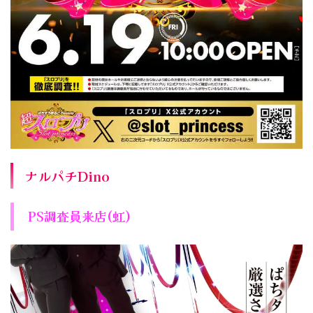
ナルパチDino
PS調査員来店(虹)