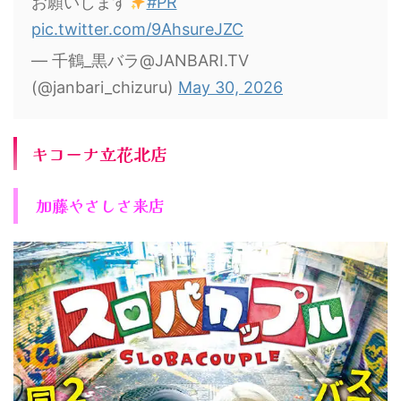
お願いします
#PR
pic.twitter.com/9AhsureJZC
— 千鶴_黒バラ@JANBARI.TV
(@janbari_chizuru)
May 30, 2026
キコーナ立花北店
加藤やさしさ来店