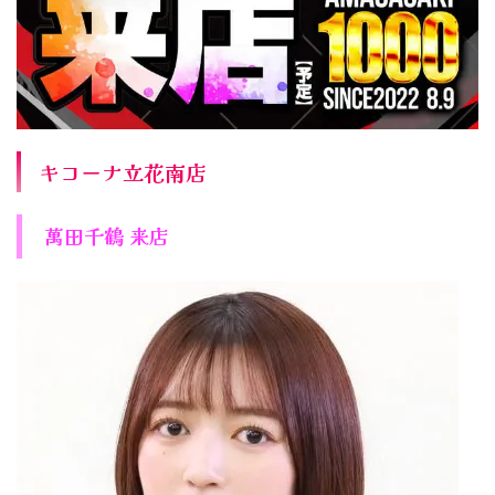
キコーナ立花南店
萬田千鶴 来店