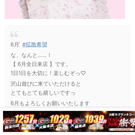
6月 ͛
#拡散希望
な、なんと……！
【 6月全日来店 】です。
1日1日を大切に！楽しむぞっ♡
沢山遊びに来ていただけると
とてもとても嬉しいですっ
6月もよろしくお願いいたします
パチスロの党取材️‍️は、
@pachislot_tosh
を
PR
pic.twitter.com/z4YQYVKYLN
— えりスロちゃん (@rkmrn55)
May 27, 2026