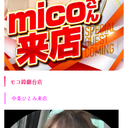
モコ鈴蘭台店
中条ひとみ来店