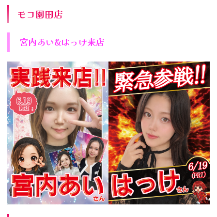
モコ園田店
宮内あい&はっけ来店