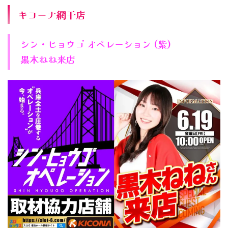
キコーナ網干店
シン・ヒョウゴ オペレーション (紫)
黒木ねね来店