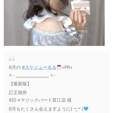
6月の
#スケジューるる
«PR»
⟡.· ⎯⎯⎯⎯⎯⎯⎯⎯⎯⎯⎯⎯ ⟡.·
【最新版】
訂正箇所
9日→マジックバード若江店 様
6月もたくさん会えますように( ᴖ ̫ᴖ )