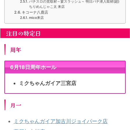
パチスロの党取材～宴スラッシュ～ 明日パチ潜入取材(超)
ちりめんじゃこ太 来店
キコーナ八鹿店
mico来店
注目の特定日
周年
6月18日周年ホール
ミクちゃんガイア三宮店
月一
ミクちゃんガイア加古川ジョイパーク店