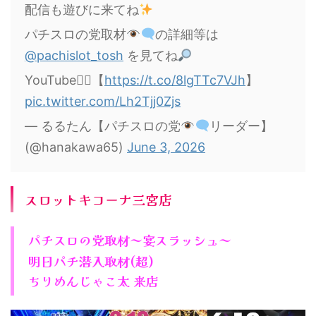
配信も遊びに来てね
パチスロの党取材
の詳細等は
@pachislot_tosh
を見てね
YouTube▸⃞【
https://t.co/8lgTTc7VJh
】
pic.twitter.com/Lh2Tjj0Zjs
— るるたん【パチスロの党
リーダー】
(@hanakawa65)
June 3, 2026
スロットキコーナ三宮店
パチスロの党取材～宴スラッシュ～
明日パチ潜入取材(超)
ちりめんじゃこ太 来店