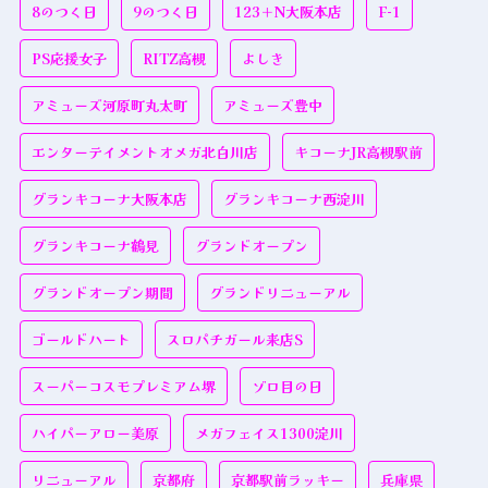
8のつく日
9のつく日
123＋N大阪本店
F-1
PS応援女子
RITZ高槻
よしき
アミューズ河原町丸太町
アミューズ豊中
エンターテイメントオメガ北白川店
キコーナJR高槻駅前
グランキコーナ大阪本店
グランキコーナ西淀川
グランキコーナ鶴見
グランドオープン
グランドオープン期間
グランドリニューアル
ゴールドハート
スロパチガール来店S
スーパーコスモプレミアム堺
ゾロ目の日
ハイパーアロー美原
メガフェイス1300淀川
リニューアル
京都府
京都駅前ラッキー
兵庫県