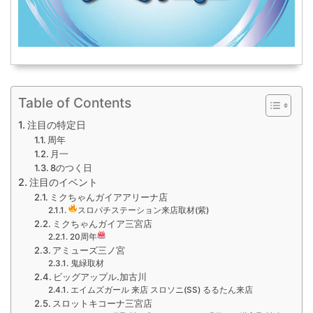
Table of Contents
注目の特定日
周年
月一
8のつく日
注目のイベント
ミクちゃんガイアアリーナ店
スロパチステーション来店取材(紫)
ミクちゃんガイア三宮店
20周年
アミューズ三ノ宮
鬼緑取材
ビッグアップル.加古川
エイムズガール 来店 スロソニ(SS) るるたん来店
スロットキコーナ三宮店