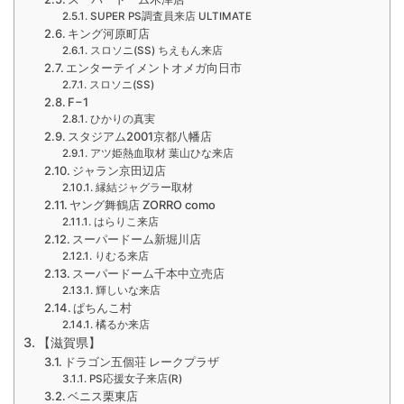
SUPER PS調査員来店 ULTIMATE
キング河原町店
スロソニ(SS) ちえもん来店
エンターテイメントオメガ向日市
スロソニ(SS)
F−1
ひかりの真実
スタジアム2001京都八幡店
アツ姫熱血取材 葉山ひな来店
ジャラン京田辺店
縁結ジャグラー取材
ヤング舞鶴店 ZORRO como
はらりこ来店
スーパードーム新堀川店
りむる来店
スーパードーム千本中立売店
輝しいな来店
ぱちんこ村
橘るか来店
【滋賀県】
ドラゴン五個荘 レークプラザ
PS応援女子来店(R)
ベニス栗東店