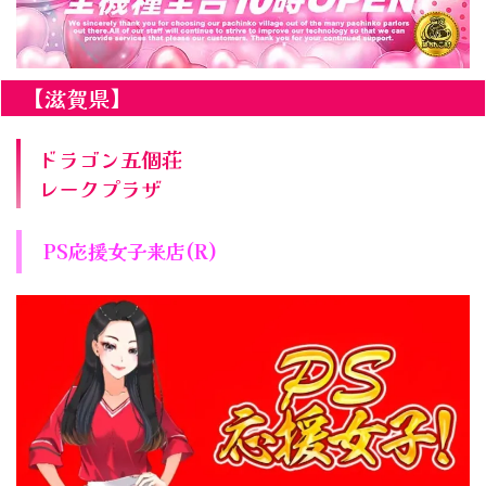
【滋賀県】
ドラゴン五個荘
レークプラザ
PS応援女子来店(R)