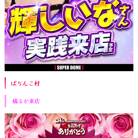
ぱちんこ村
橘るか来店