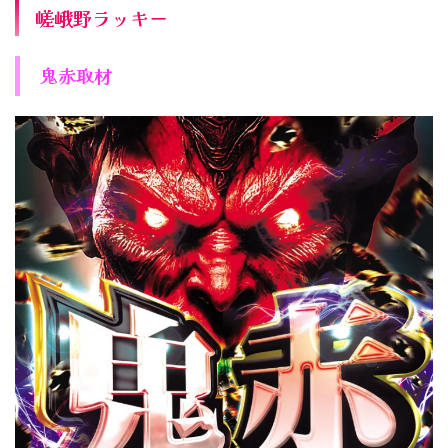
嵯峨野ラッキー
鬼赤取材