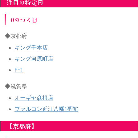
注目の特定日
0のつく日
◆京都府
キング千本店
キング河原町店
F-1
◆滋賀県
オーギヤ彦根店
ファルコン近江八幡1番館
【京都府】