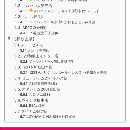
マルハン大安寺店
スロパチステーション来店取材(オレンジ)
ベニス奈良店
スロパチガール来店S かわもとまいみ来店
ARROW天理店
PS応援女子来店(R)
【和歌山県】
メトロヒルズ
パオキチ来店
123和歌山インター店
ジャンバリ潜入来店取材(雷)
123+N和歌山本店
123TVオリジナルボールペン入荷 パチ嬢みき来店
ミュージアム21バイパス店
PS調査員来店(赤)
スタジアム2001岩出店
スロソニ(SS)
ウイング橋本店
REAL取材
ダイナム御坊店
DYNAMIC AMUSEMENT取材