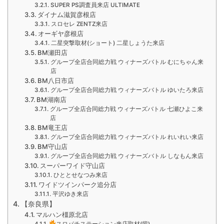
SUPER PS調査員来店 ULTIMATE
ダイナム滋賀彦根店
スロセレ ZENTZ来店
オーギヤ彦根店
二星突撃取材(ショート) 二星しょうた来店
BM瀬田店
グループ全店合同総力戦 ウィナーズバトル むにちゃん来
店
BM八日市店
グループ全店合同総力戦 ウィナーズバトル ゆいたろ来店
BM湖南店
グループ全店合同総力戦 ウィナーズバトル 七瀬ひよこ来
店
BM竜王店
グループ全店合同総力戦 ウィナーズバトル れいれい来店
BM守山店
グループ全店合同総力戦 ウィナーズバトル しなもん来店
スーパーワイド守山店
ひととせなつみ来店
ワイドツインパーク追分店
平沢ゆき来店
【奈良県】
マルハン橿原北店
スロパチステーション来店取材(紫)