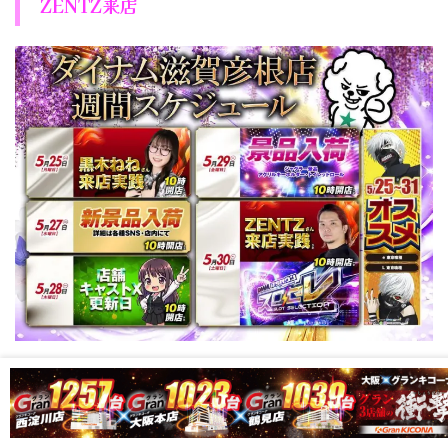
ZENTZ来店
オーギヤ彦根店
二星突撃取材(ショート)