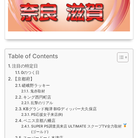
Table of Contents
注目の特定日
0のつく日
【京都府】
嵯峨野ラッキー
鬼赤取材
キング西円町店
乱撃のリアル
KBグランド梅津 BIGディッパー大久保店
PS応援女子来店(R)
ベニス京都八幡店
SUPER PS調査員来店 ULTIMATE スクープTV全力取材
(ゴールド)
スーパードーム木津店