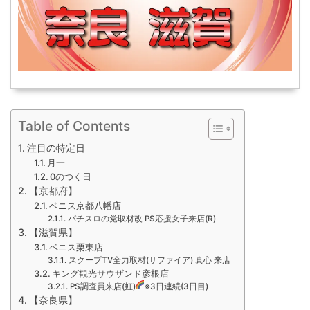
Table of Contents
注目の特定日
月一
0のつく日
【京都府】
ベニス京都八幡店
パチスロの党取材改 PS応援女子来店(R)
【滋賀県】
ベニス栗東店
スクープTV全力取材(サファイア) 真心 来店
キング観光サウザンド彦根店
PS調査員来店(虹)
※3日連続(3日目)
【奈良県】