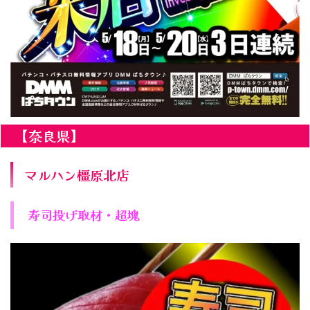
【奈良県】
マルハン橿原北店
寿司投げ取材・超塊