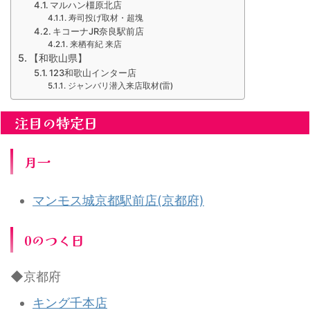
マルハン橿原北店
寿司投げ取材・超塊
キコーナJR奈良駅前店
来栖有紀 来店
【和歌山県】
123和歌山インター店
ジャンバリ潜入来店取材(雷)
注目の特定日
月一
マンモス城京都駅前店(京都府)
0のつく日
◆京都府
キング千本店