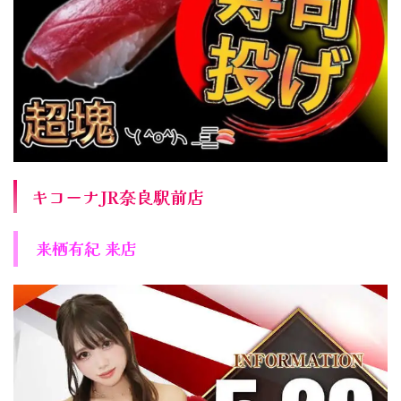
キコーナJR奈良駅前店
来栖有紀 来店