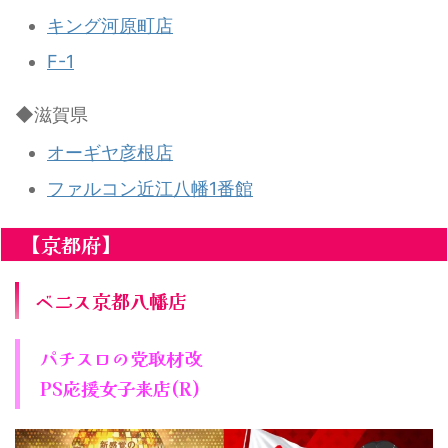
キング河原町店
F-1
◆滋賀県
オーギヤ彦根店
ファルコン近江八幡1番館
【京都府】
ベニス京都八幡店
パチスロの党取材改
PS応援女子来店(R)