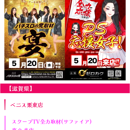
【滋賀県】
ベニス栗東店
スクープTV全力取材(サファイア)
真心 来店