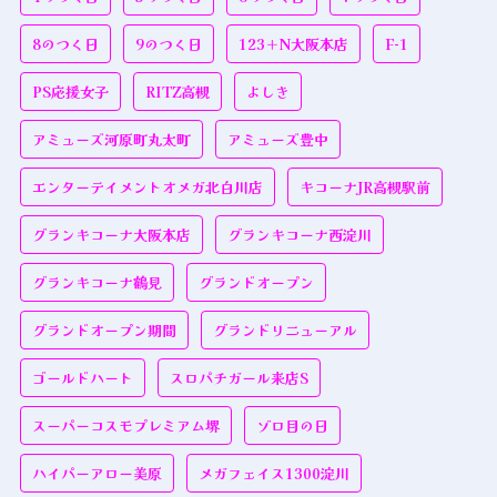
8のつく日
9のつく日
123＋N大阪本店
F-1
PS応援女子
RITZ高槻
よしき
アミューズ河原町丸太町
アミューズ豊中
エンターテイメントオメガ北白川店
キコーナJR高槻駅前
グランキコーナ大阪本店
グランキコーナ西淀川
グランキコーナ鶴見
グランドオープン
グランドオープン期間
グランドリニューアル
ゴールドハート
スロパチガール来店S
スーパーコスモプレミアム堺
ゾロ目の日
ハイパーアロー美原
メガフェイス1300淀川