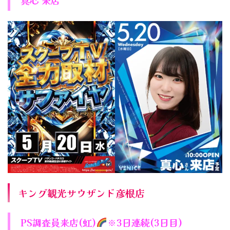
キング観光サウザンド彦根店
PS調査員来店(虹)
※3日連続(3日目)