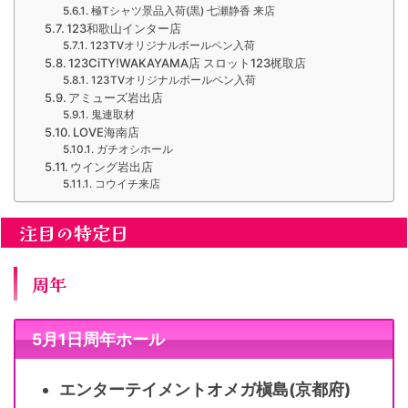
極Tシャツ景品入荷(黒) 七瀬静香 来店
123和歌山インター店
123TVオリジナルボールペン入荷
123CiTY!WAKAYAMA店 スロット123梶取店
123TVオリジナルボールペン入荷
アミューズ岩出店
鬼連取材
LOVE海南店
ガチオシホール
ウイング岩出店
コウイチ来店
注目の特定日
周年
5月1日周年ホール
エンターテイメントオメガ槇島(京都府)