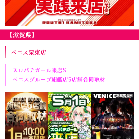
【滋賀県】
ベニス栗東店
スロパチガール来店S
ベニスグループ旗艦店5店舗合同取材