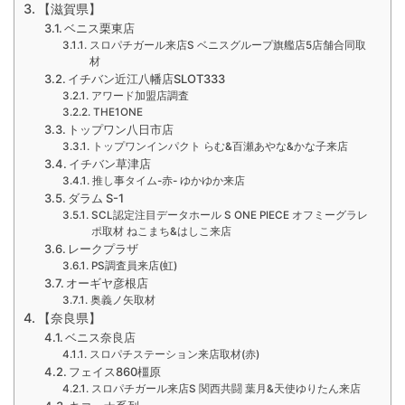
【滋賀県】
ベニス栗東店
スロパチガール来店S ベニスグループ旗艦店5店舗合同取
材
イチバン近江八幡店SLOT333
アワード加盟店調査
THE1ONE
トップワン八日市店
トップワンインパクト らむ&百瀬あやな&かな子来店
イチバン草津店
推し事タイム-赤- ゆかゆか来店
ダラム S-1
SCL認定注目データホール S ONE PIECE オフミーグラレ
ポ取材 ねこまち&はしこ来店
レークプラザ
PS調査員来店(虹)
オーギヤ彦根店
奥義ノ矢取材
【奈良県】
ベニス奈良店
スロパチステーション来店取材(赤)
フェイス860橿原
スロパチガール来店S 関西共闘 葉月&天使ゆりたん来店