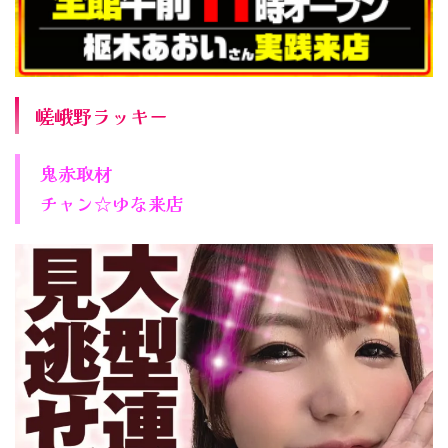
嵯峨野ラッキー
鬼赤取材
チャン☆ゆな来店