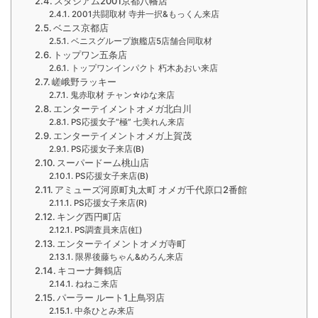
スタジアム2001京都八幡店
2001共闘取材 寺井一択&もっくん来店
ベニス京都店
ベニスグループ旗艦店5店舗合同取材
トップワン五条店
トップワンインパクト 朽木あおい来店
嵯峨野ラッキー
鬼赤取材 チャン☆ゆな来店
エンターテイメントオメガ北白川
PS応援女子“極” 七美れん来店
エンターテイメントオメガ上賀茂
PS応援女子来店(B)
スーパードーム桃山店
PS応援女子来店(B)
アミューズ河原町丸太町 オメガ千代原口2番館
PS応援女子来店(R)
キング西円町店
PS調査員来店(虹)
エンターテイメントオメガ寺町
限界後藤ちゃん&めろん来店
キコーナ舞鶴店
ねねこ来店
パーラー ルート1上鳥羽店
中条ひとみ来店