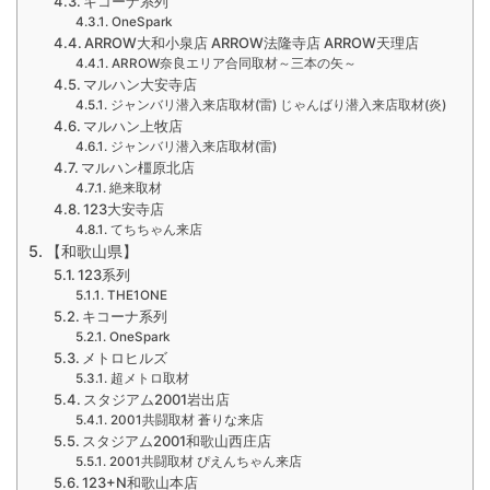
キコーナ系列
OneSpark
ARROW大和小泉店 ARROW法隆寺店 ARROW天理店
ARROW奈良エリア合同取材～三本の矢～
マルハン大安寺店
ジャンバリ潜入来店取材(雷) じゃんばり潜入来店取材(炎)
マルハン上牧店
ジャンバリ潜入来店取材(雷)
マルハン橿原北店
絶来取材
123大安寺店
てちちゃん来店
【和歌山県】
123系列
THE1ONE
キコーナ系列
OneSpark
メトロヒルズ
超メトロ取材
スタジアム2001岩出店
2001共闘取材 蒼りな来店
スタジアム2001和歌山西庄店
2001共闘取材 ぴえんちゃん来店
123+N和歌山本店