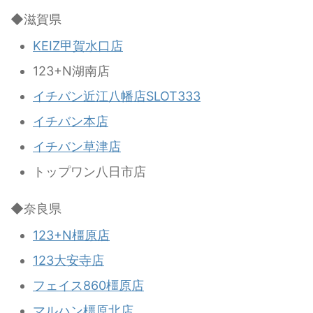
◆滋賀県
KEIZ甲賀水口店
123+N湖南店
イチバン近江八幡店SLOT333
イチバン本店
イチバン草津店
トップワン八日市店
◆奈良県
123+N橿原店
123大安寺店
フェイス860橿原店
マルハン橿原北店