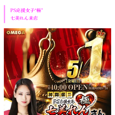
PS応援女子“極”
七美れん来店