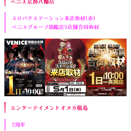
ベニス京都八幡店
スロパチステーション来店取材(赤)
ベニスグループ旗艦店5店舗合同取材
エンターテイメントオメガ槇島
2周年