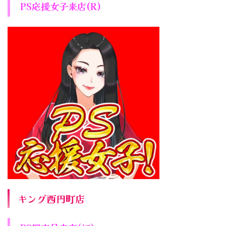
PS応援女子来店(R)
キング西円町店