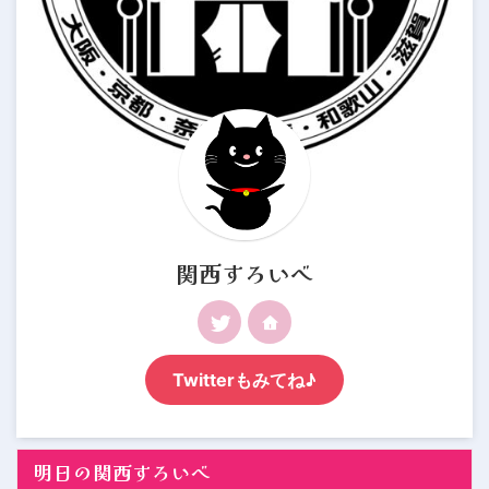
関西すろいべ
Twitterもみてね♪
明日の関西すろいべ