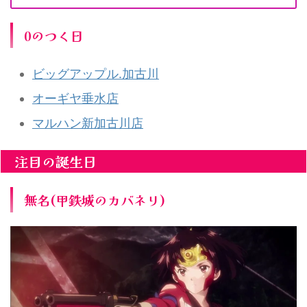
0のつく日
ビッグアップル.加古川
オーギヤ垂水店
マルハン新加古川店
注目の誕生日
無名(甲鉄城のカバネリ)