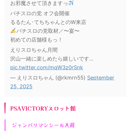
お邪魔させて頂きますっ
️‍️パチスロの党 オフ会開催
るるたん･てちちゃんとのW来店
パチスロの党取材／〜宴〜
初めての店舗様もっ！
えりスロちゃん月間
沢山一緒に楽しめたら嬉しいです…
pic.twitter.com/mqW3z0rSnk
— えりスロちゃん (@rkmrn55)
September
25, 2025
PSAVICTORYスロット館
ジャンバリマンシール入荷