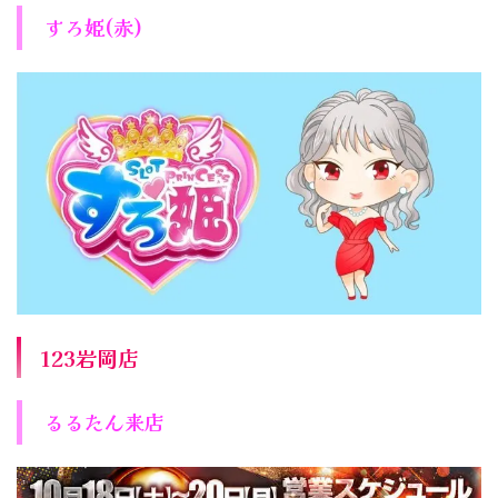
すろ姫(赤)
123岩岡店
るるたん来店