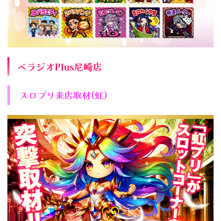
ベラジオPlus尼崎店
スロプリ来店取材(虹)