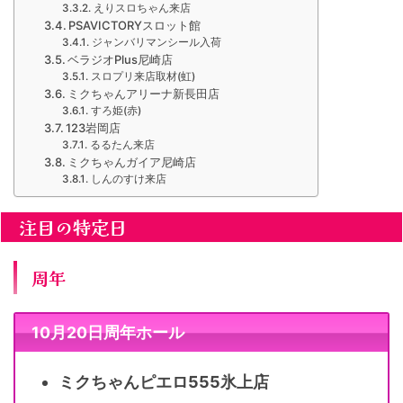
えりスロちゃん来店
PSAVICTORYスロット館
ジャンバリマンシール入荷
ベラジオPlus尼崎店
スロプリ来店取材(虹)
ミクちゃんアリーナ新長田店
すろ姫(赤)
123岩岡店
るるたん来店
ミクちゃんガイア尼崎店
しんのすけ来店
注目の特定日
周年
10月20日周年ホール
ミクちゃんピエロ555氷上店