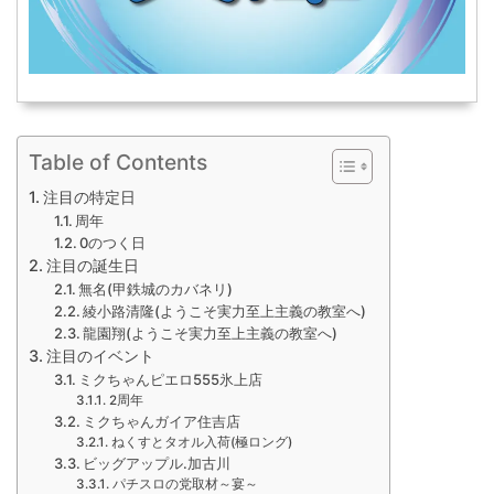
Table of Contents
注目の特定日
周年
0のつく日
注目の誕生日
無名(甲鉄城のカバネリ)
綾小路清隆(ようこそ実力至上主義の教室へ)
龍園翔(ようこそ実力至上主義の教室へ)
注目のイベント
ミクちゃんピエロ555氷上店
2周年
ミクちゃんガイア住吉店
ねくすとタオル入荷(極ロング)
ビッグアップル.加古川
パチスロの党取材～宴～