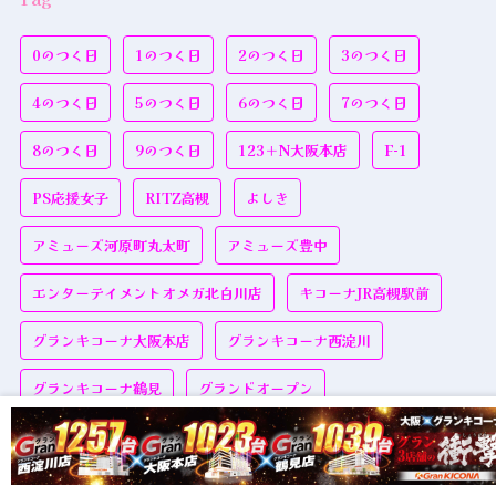
0のつく日
1のつく日
2のつく日
3のつく日
4のつく日
5のつく日
6のつく日
7のつく日
8のつく日
9のつく日
123＋N大阪本店
F-1
PS応援女子
RITZ高槻
よしき
アミューズ河原町丸太町
アミューズ豊中
エンターテイメントオメガ北白川店
キコーナJR高槻駅前
グランキコーナ大阪本店
グランキコーナ西淀川
グランキコーナ鶴見
グランドオープン
グランドオープン期間
グランドリニューアル
ゴールドハート
スロパチガール来店S