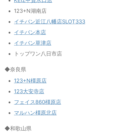
KEIZ甲賀水口店
123+N湖南店
イチバン近江八幡店SLOT333
イチバン本店
イチバン草津店
トップワン八日市店
◆奈良県
123+N橿原店
123大安寺店
フェイス860橿原店
マルハン橿原北店
◆和歌山県