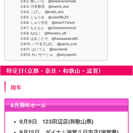
輝しいな @sheenananoda
川本舞美 @maimi_slot
こびぃ @kobii_slot
じゅりあ @Julia99_35
しゅり先生 @shuri17shuri
ちえもん @chiemonmons2
ねねこ @Neneko_x6
はあこたそ @haaaaaako60
パチ女王ぱむ @pamu_cos
はにてん @haniten6
れいやーじゅ @reiyapurin
特定日(京都・奈良・和歌山・滋賀)
周年
9月周年ホール
9月9日 123田辺店(和歌山県)
9月15日 ダイナム滋賀八日市店(滋賀県)