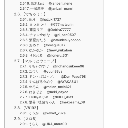
黒木ねね @janbari_nene
十蔵摩美 @janbari_mami
【でちゃう！】
葉月 @hazuki1727
まつまつり @777matsurin
藤堂リア @Debiru77777
チャン☆ゆな @pi_san0507
酒盃おたう @otaudesuyooooo
おめぐ @omegu1017
ゆかゆか @new_yukabon
りおねる @rioneru_331
【マルっとウェーブ】
りちゃのすけ @richanosukeee96
ユウリ @yuuri88ys
ドン・ぱぱ～ノ。 @Don_Papa798
やんばる☆めぐ @AYAKASU1
めろん @melon_melo621
ねきぽよ @neki_dayoo
KIKKI/キッキ @KIKKI_dst3
限界♱後藤ちゃん @nekosama_09
【V8192】
くうか @velvet_kuka
【スロ6】
うらら @URA_urara00