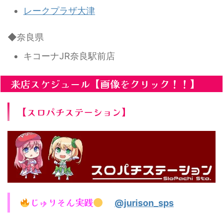
レークプラザ大津
◆奈良県
キコーナJR奈良駅前店
来店スケジュール【画像をクリック！！】
【スロパチステーション】
じゅりそん実践
@jurison_sps