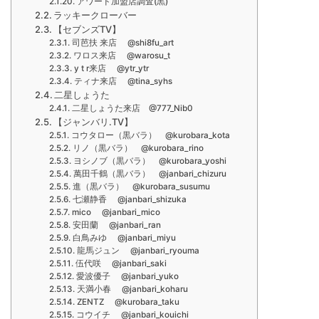
アワード加盟店調査(黒)
ラッキークローバー
【セブンズTV】
司芭扶 来店 @shi8fu_art
ワロス来店 @warosu_t
y t r来店 @ytr_ytr
ティナ来店 @tina_syhs
二星しょうた
二星しょうた来店 @777_Nib0
【ジャンバリ.TV】
コウタロー（黒バラ） @kurobara_kota
リノ（黒バラ） @kurobara_rino
ヨシノブ（黒バラ） @kurobara_yoshi
萬田千鶴（黒バラ） @janbari_chizuru
進（黒バラ） @kurobara_susumu
七瀬静香 @janbari_shizuka
mico @janbari_mico
安田蘭 @janbari_ran
白鳥みゆ @janbari_miyu
龍馬ジュン @janbari_ryouma
伍代咲 @janbari_saki
愛波優子 @janbari_yuko
天満小春 @janbari_koharu
ZENTZ @kurobara_taku
コウイチ @janbari_kouichi