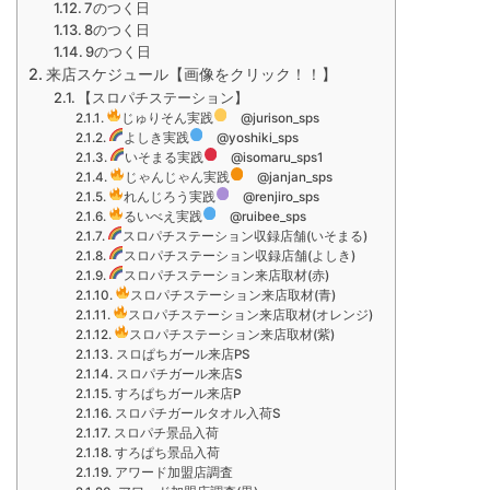
7のつく日
8のつく日
9のつく日
来店スケジュール【画像をクリック！！】
【スロパチステーション】
じゅりそん実践
@jurison_sps
よしき実践
@yoshiki_sps
いそまる実践
@isomaru_sps1
じゃんじゃん実践
@janjan_sps
れんじろう実践
@renjiro_sps
るいべえ実践
@ruibee_sps
スロパチステーション収録店舗(いそまる)
スロパチステーション収録店舗(よしき)
スロパチステーション来店取材(赤)
スロパチステーション来店取材(青)
スロパチステーション来店取材(オレンジ)
スロパチステーション来店取材(紫)
スロぱちガール来店PS
スロパチガール来店S
すろぱちガール来店P
スロパチガールタオル入荷S
スロパチ景品入荷
すろぱち景品入荷
アワード加盟店調査