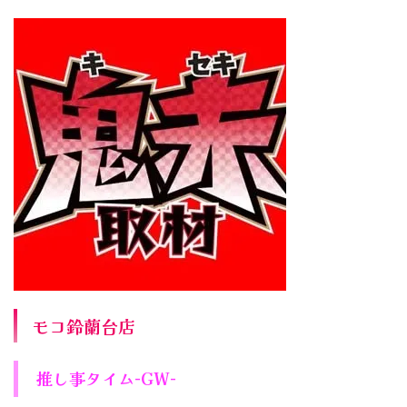
モコ鈴蘭台店
推し事タイム-GW-️‍