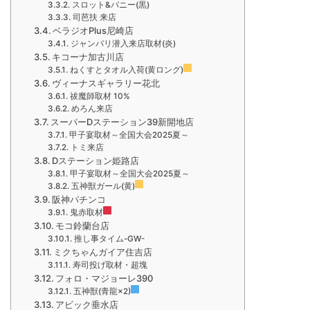
スロット&バニー(黒)
司芭扶 来店
ベラジオPlus尼崎店
ジャンバリ潜入来店取材(炎)
キコーナ加古川店
ねくすとタオル入荷(黄ロング)
ヴィーナスギャラリー花北
祓魔師取材 10%
めろん来店
スーパーDステーション39新開地店
甲子宴取材～全国大会2025夏～
トミ来店
Dステーション姫路店
甲子宴取材～全国大会2025夏～
五神獣ガール(黄)
阪神パチンコ
鬼赤取材
モコ鈴蘭台店
推し事タイム-GW-️‍
ミクちゃんガイア住吉店
寿司投げ取材・超塊
フォロ・マジョーレ390
五神獣(青龍×2)
アビック垂水店