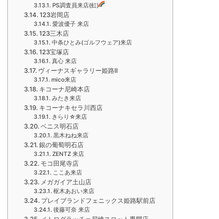
PS調査員来店(虹)
123岩岡店
愛波優子 来店
123三木店
中条ひとみ(ゴルフウェア)来店
123宝塚店
真心 来店
ヴィーナスギャラリー姫路Ⅱ
mico来店
キコーナ尼崎本店
みたき来店
キコーナキセラ川西店
きらり☆来店
ベニス明石店
黒木ねね来店
銀の葡萄明石店
ZENTZ 来店
モコ田尾寺店
ここあ来店
メガガイア土山店
枢木あおい来店
プレイブランドフェニックス姫路駅前店
後藤可奈 来店
メトログラッチェ尼崎スロット専門店