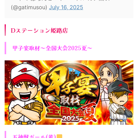
(@gatimusou)
July 16, 2025
Dステーション姫路店
甲子宴取材～全国大会2025夏～
五神獣ガール(黄)