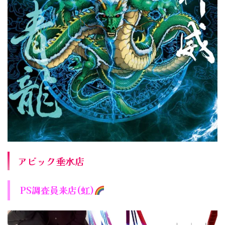
アビック垂水店
PS調査員来店(虹)