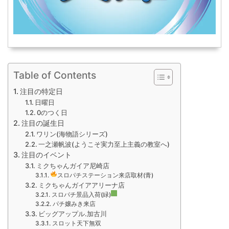
Table of Contents
注目の特定日
日曜日
0のつく日
注目の誕生日
ワリン(海物語シリーズ)
一之瀬帆波(ようこそ実力至上主義の教室へ)
注目のイベント
ミクちゃんガイア尼崎店
スロパチステーション来店取材(青)
ミクちゃんガイアアリーナ店
スロパチ景品入荷(緑)
パチ嬢みき来店
ビッグアップル.加古川
スロット天下無双