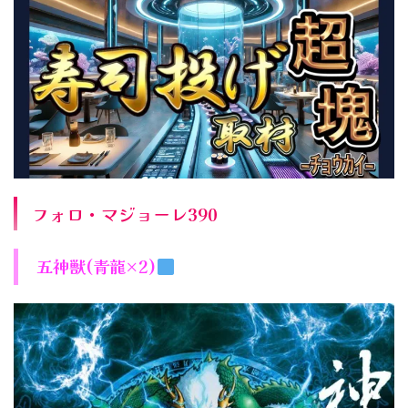
フォロ・マジョーレ390
五神獣(青龍×2)