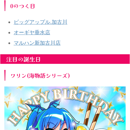
0のつく日
ビッグアップル.加古川
オーギヤ垂水店
マルハン新加古川店
注目の誕生日
ワリン(海物語シリーズ)