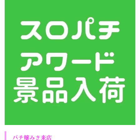
パチ嬢みき来店