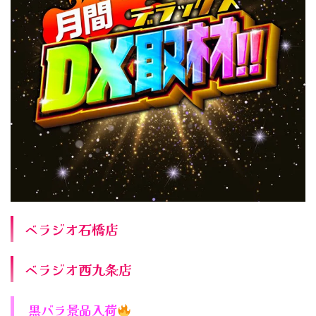
ベラジオ石橋店
ベラジオ西九条店
黒バラ景品入荷