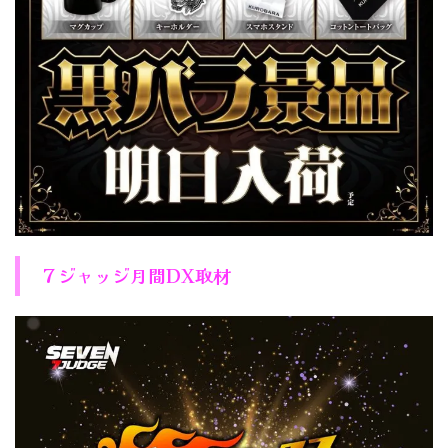
７ジャッジ月間DX取材