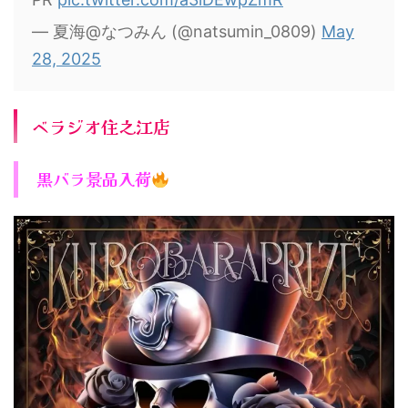
— 夏海@なつみん (@natsumin_0809)
May
28, 2025
ベラジオ住之江店
黒バラ景品入荷