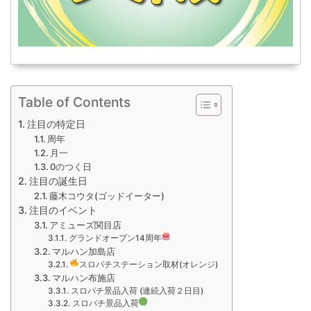
Table of Contents
注目の特定日
周年
月一
0のつく日
注目の誕生日
藤木コウタ(ゴッドイーター)
注目のイベント
アミューズ関目店
グランドオープン14周年
マルハン加島店
スロパチステーション取材(オレンジ)
マルハン布施店
スロパチ景品入荷 (連続入荷２日目)
スロパチ景品入荷