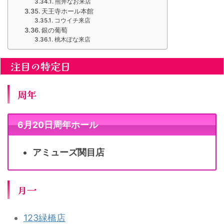
熊井なお来店
天王寺ホール本館
コウイチ来店
銀の葡萄
桃木ぽな来店
注目の特定日
周年
6月20日周年ホール
アミューズ関目店
月一
123緑橋店