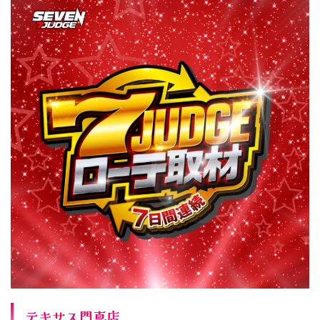
テキサス門真店