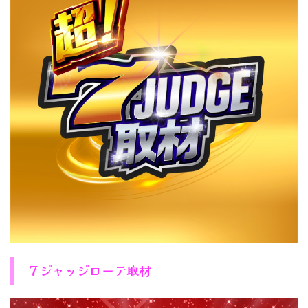
７ジャッジローテ取材