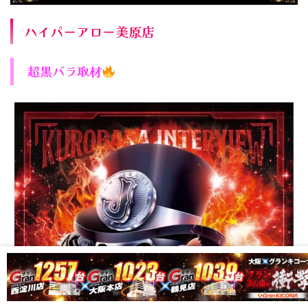
ハイパーアロー美原店
超黒バラ取材