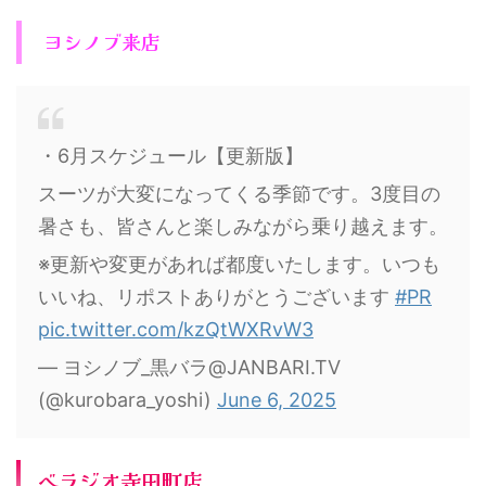
ヨシノブ来店
・6月スケジュール【更新版】
スーツが大変になってくる季節です。3度目の
暑さも、皆さんと楽しみながら乗り越えます。
※更新や変更があれば都度いたします。いつも
いいね、リポストありがとうございます
#PR
pic.twitter.com/kzQtWXRvW3
— ヨシノブ_黒バラ@JANBARI.TV
(@kurobara_yoshi)
June 6, 2025
べラジオ寺田町店