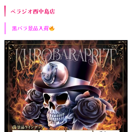
ベラジオ西中島店
黒バラ景品入荷