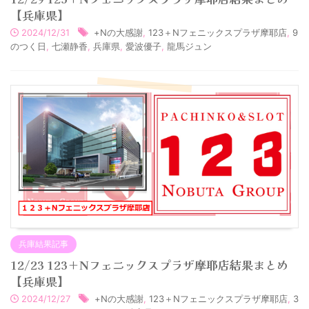
【兵庫県】
2024/12/31
+Nの大感謝
,
123＋Nフェニックスプラザ摩耶店
,
9
のつく日
,
七瀬静香
,
兵庫県
,
愛波優子
,
龍馬ジュン
兵庫結果記事
12/23 123＋Nフェニックスプラザ摩耶店結果まとめ
【兵庫県】
2024/12/27
+Nの大感謝
,
123＋Nフェニックスプラザ摩耶店
,
3