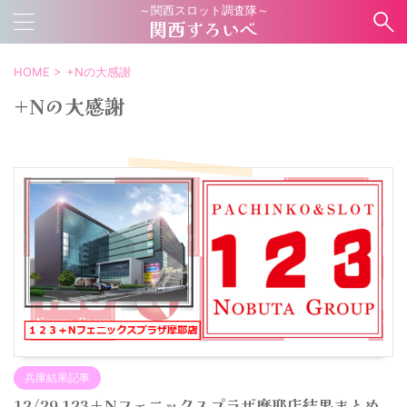
～関西スロット調査隊～
関西すろいべ
HOME
>
+Nの大感謝
+Nの大感謝
兵庫結果記事
12/29 123＋Nフェニックスプラザ摩耶店結果まとめ