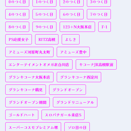
0のつく日
1のつく日
2のつく日
3のつく日
4のつく日
5のつく日
6のつく日
7のつく日
8のつく日
9のつく日
123＋N大阪本店
F-1
PS応援女子
RITZ高槻
よしき
アミューズ河原町丸太町
アミューズ豊中
エンターテイメントオメガ北白川店
キコーナJR高槻駅前
グランキコーナ大阪本店
グランキコーナ西淀川
グランキコーナ鶴見
グランドオープン
グランドオープン期間
グランドリニューアル
ゴールドハート
スロパチガール来店S
スーパーコスモプレミアム堺
ゾロ目の日