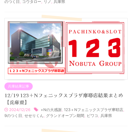
のつく日
,
コウタロー
,
リノ
,
兵庫県
兵庫結果記事
12/19 123＋Nフェニックスプラザ摩耶店結果まとめ
【兵庫県】
2024/12/26
+Nの大感謝
,
123＋Nフェニックスプラザ摩耶店
,
9のつく日
,
せせりくん
,
グランドオープン期間
,
ビワコ
,
兵庫県