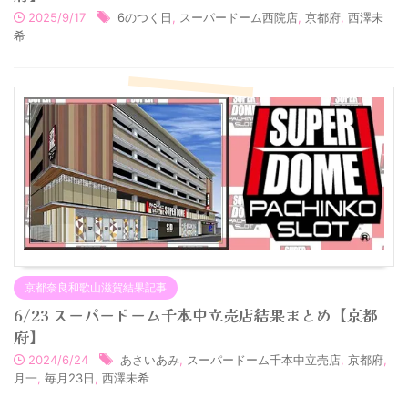
2025/9/17
6のつく日
,
スーパードーム西院店
,
京都府
,
西澤未
希
京都奈良和歌山滋賀結果記事
6/23 スーパードーム千本中立売店結果まとめ【京都
府】
2024/6/24
あさいあみ
,
スーパードーム千本中立売店
,
京都府
,
月一
,
毎月23日
,
西澤未希