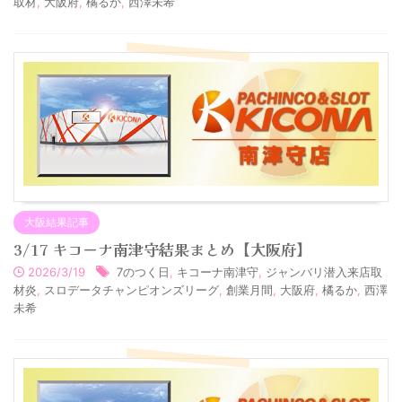
取材
,
大阪府
,
橘るか
,
西澤未希
大阪結果記事
3/17 キコーナ南津守結果まとめ【大阪府】
2026/3/19
7のつく日
,
キコーナ南津守
,
ジャンバリ潜入来店取
材炎
,
スロデータチャンピオンズリーグ
,
創業月間
,
大阪府
,
橘るか
,
西澤
未希