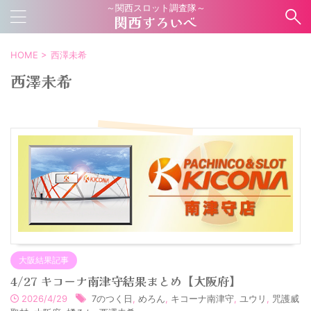
～関西スロット調査隊～
関西すろいべ
HOME
>
西澤未希
西澤未希
大阪結果記事
4/27 キコーナ南津守結果まとめ【大阪府】
2026/4/29
7のつく日
,
めろん
,
キコーナ南津守
,
ユウリ
,
咒護威