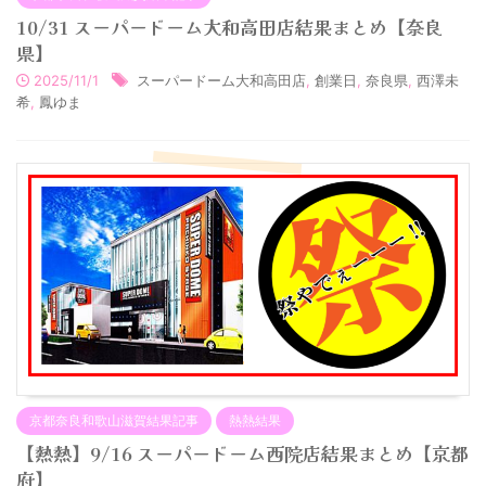
10/31 スーパードーム大和高田店結果まとめ【奈良
県】
2025/11/1
スーパードーム大和高田店
,
創業日
,
奈良県
,
西澤未
希
,
鳳ゆま
京都奈良和歌山滋賀結果記事
熱熱結果
【熱熱】9/16 スーパードーム西院店結果まとめ【京都
府】