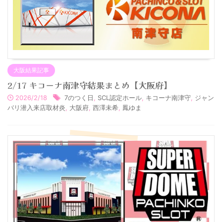
大阪結果記事
2/17 キコーナ南津守結果まとめ【大阪府】
2026/2/18
7のつく日
,
SCL認定ホール
,
キコーナ南津守
,
ジャン
バリ潜入来店取材炎
,
大阪府
,
西澤未希
,
鳳ゆま