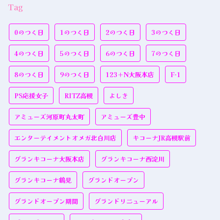
Tag
0のつく日
1のつく日
2のつく日
3のつく日
4のつく日
5のつく日
6のつく日
7のつく日
8のつく日
9のつく日
123＋N大阪本店
F-1
PS応援女子
RITZ高槻
よしき
アミューズ河原町丸太町
アミューズ豊中
エンターテイメントオメガ北白川店
キコーナJR高槻駅前
グランキコーナ大阪本店
グランキコーナ西淀川
グランキコーナ鶴見
グランドオープン
グランドオープン期間
グランドリニューアル