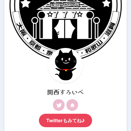
関西すろいべ
Twitterもみてね♪