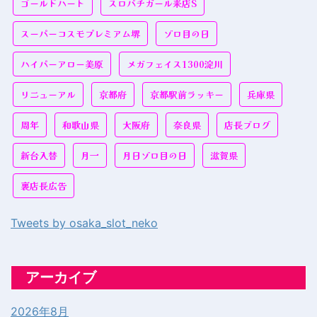
ゴールドハート
スロパチガール来店S
スーパーコスモプレミアム堺
ゾロ目の日
ハイパーアロー美原
メガフェイス1300淀川
リニューアル
京都府
京都駅前ラッキー
兵庫県
周年
和歌山県
大阪府
奈良県
店長ブログ
新台入替
月一
月日ゾロ目の日
滋賀県
裏店長広告
Tweets by osaka_slot_neko
アーカイブ
2026年8月