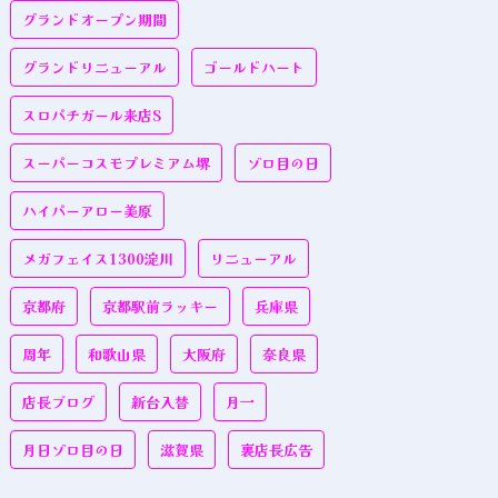
グランドオープン期間
グランドリニューアル
ゴールドハート
スロパチガール来店S
スーパーコスモプレミアム堺
ゾロ目の日
ハイパーアロー美原
メガフェイス1300淀川
リニューアル
京都府
京都駅前ラッキー
兵庫県
周年
和歌山県
大阪府
奈良県
店長ブログ
新台入替
月一
月日ゾロ目の日
滋賀県
裏店長広告