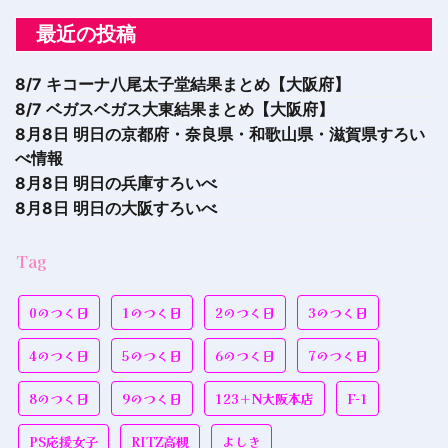
最近の投稿
8/7 キコーナ八尾太子堂結果まとめ【大阪府】
8/7 ベガスベガス大東結果まとめ【大阪府】
8月8日 明日の京都府・奈良県・和歌山県・滋賀県すろい
べ情報
8月8日 明日の兵庫すろいべ
8月8日 明日の大阪すろいべ
Tag
0のつく日
1のつく日
2のつく日
3のつく日
4のつく日
5のつく日
6のつく日
7のつく日
8のつく日
9のつく日
123＋N大阪本店
F-1
PS応援女子
RITZ高槻
よしき