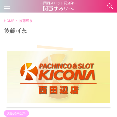
～関西スロット調査隊～
関西すろいべ
HOME
>
後藤可奈
後藤可奈
大阪結果記事