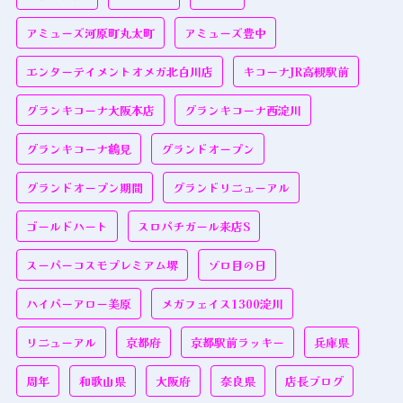
アミューズ河原町丸太町
アミューズ豊中
エンターテイメントオメガ北白川店
キコーナJR高槻駅前
グランキコーナ大阪本店
グランキコーナ西淀川
グランキコーナ鶴見
グランドオープン
グランドオープン期間
グランドリニューアル
ゴールドハート
スロパチガール来店S
スーパーコスモプレミアム堺
ゾロ目の日
ハイパーアロー美原
メガフェイス1300淀川
リニューアル
京都府
京都駅前ラッキー
兵庫県
周年
和歌山県
大阪府
奈良県
店長ブログ