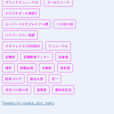
グランドリニューアル
ゴールドハート
スロパチガール来店S
スーパーコスモプレミアム堺
ゾロ目の日
ハイパーアロー美原
メガフェイス1300淀川
リニューアル
京都府
京都駅前ラッキー
兵庫県
周年
和歌山県
大阪府
奈良県
店長ブログ
新台入替
月一
月日ゾロ目の日
滋賀県
裏店長広告
Tweets by osaka_slot_neko