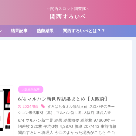
～関西スロット調査隊～
関西すろいべ
ル
結果記事
熱熱結果
関西すろいべとは？？
大阪結果記事
6/4 マルハン新世界結果まとめ【大阪府】
2024/6/5
すろぱちタオル景品入荷
,
スロパチステー
ション来店取材（赤）
,
マルハン新世界
,
大阪府
,
新台入替
6/4 マルハン新世界 結果 結果概要 総差枚 97,600枚 平
均差枚 220枚 平均G数 4,387G 勝率 207/443 事前情報
関西すろいべ管理人 今回のよかった場所がこちら 全台