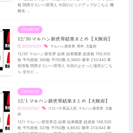
報 関西すろいべ管理人 今回のピックアップがこちら 機
種名 ...
大阪結果記事
12/30 マルハン新世界結果まとめ【大阪府】
2023/12/31
マルハン新世界
,
周年
,
大阪府
12/30 マルハン新世界 結果 結果概要 総差枚 159,500
枚 平均差枚 360枚 平均G数 6,389G 勝率 231/443 事
前情報 関西すろいべ管理人 今回のよかった場所がこち
ら 全台ピ ...
大阪結果記事
12/1 マルハン新世界結果まとめ【大阪府】
2023/12/2
スロパチ景品入荷
,
マルハン新世界
,
大阪
府
12/1 マルハン新世界店 結果 結果概要 総差枚 149,500
枚 平均差枚 337枚 平均G数 4,893G 勝率 213/443 事