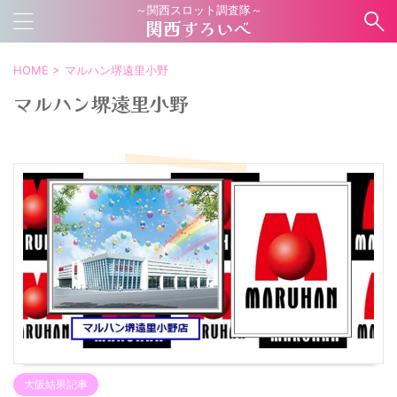
～関西スロット調査隊～
関西すろいべ
HOME
>
マルハン堺遠里小野
マルハン堺遠里小野
大阪結果記事