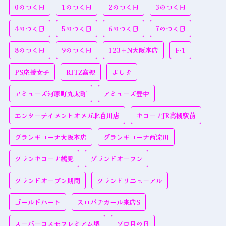
0のつく日
1のつく日
2のつく日
3のつく日
4のつく日
5のつく日
6のつく日
7のつく日
8のつく日
9のつく日
123＋N大阪本店
F-1
PS応援女子
RITZ高槻
よしき
アミューズ河原町丸太町
アミューズ豊中
エンターテイメントオメガ北白川店
キコーナJR高槻駅前
グランキコーナ大阪本店
グランキコーナ西淀川
グランキコーナ鶴見
グランドオープン
グランドオープン期間
グランドリニューアル
ゴールドハート
スロパチガール来店S
スーパーコスモプレミアム堺
ゾロ目の日