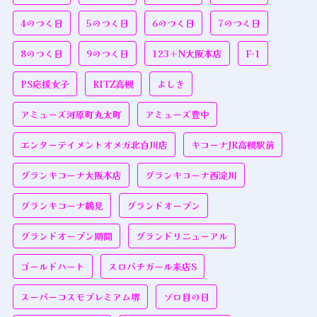
4のつく日
5のつく日
6のつく日
7のつく日
8のつく日
9のつく日
123＋N大阪本店
F-1
PS応援女子
RITZ高槻
よしき
アミューズ河原町丸太町
アミューズ豊中
エンターテイメントオメガ北白川店
キコーナJR高槻駅前
グランキコーナ大阪本店
グランキコーナ西淀川
グランキコーナ鶴見
グランドオープン
グランドオープン期間
グランドリニューアル
ゴールドハート
スロパチガール来店S
スーパーコスモプレミアム堺
ゾロ目の日