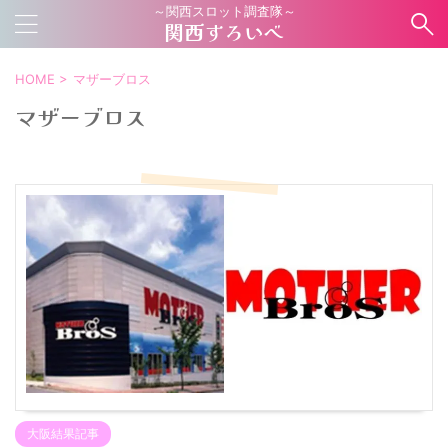
～関西スロット調査隊～
関西すろいべ
HOME
>
マザーブロス
マザーブロス
大阪結果記事