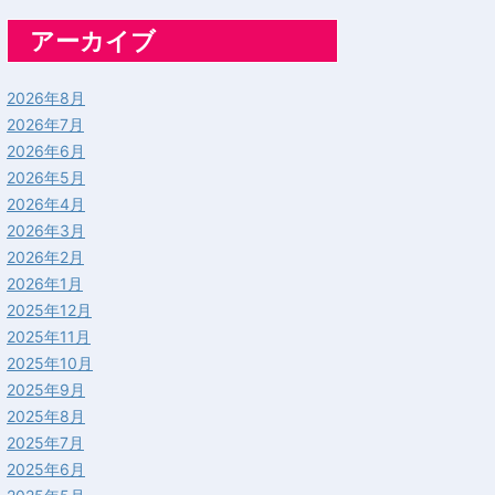
アーカイブ
2026年8月
2026年7月
2026年6月
2026年5月
2026年4月
2026年3月
2026年2月
2026年1月
2025年12月
2025年11月
2025年10月
2025年9月
2025年8月
2025年7月
2025年6月