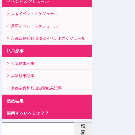
イベントスケジュール
大阪イベントスケジュール
兵庫イベントスケジュール
京都奈良和歌山滋賀イベントスケジュール
結果記事
大阪結果記事
兵庫結果記事
京都奈良和歌山滋賀結果記事
熱熱結果
関西すろいべとは？？
検
索