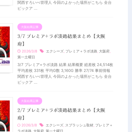
関西すろいべ管理人 今回のよかった場所がこちら 全台
ピックア ...
大阪結果記事
3/7 プレミア+ラボ淡路結果まとめ【大阪
府】
2026/3/8
エクシーズ
,
プレミア＋ラボ淡路
,
大阪府
,
第一土曜日
3/7 プレミア+ラボ淡路 結果 結果概要 総差枚 24,514枚
平均差枚 331枚 平均G数 3,160G 勝率 27/74 事前情報
関西すろいべ管理人 今回のよかった場所がこちら 全台
ピックア ...
大阪結果記事
2/7 プレミア+ラボ淡路結果まとめ【大阪
府】
2026/3/8
エクシーズ
,
スプラッシュ取材
,
プレミア＋
ラボ淡路
,
大阪府
,
第一土曜日