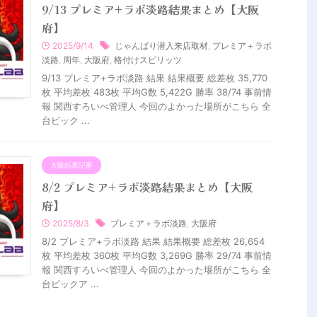
9/13 プレミア+ラボ淡路結果まとめ【大阪
府】
2025/9/14
じゃんばり潜入来店取材
,
プレミア＋ラボ
淡路
,
周年
,
大阪府
,
格付けスピリッツ
9/13 プレミア+ラボ淡路 結果 結果概要 総差枚 35,770
枚 平均差枚 483枚 平均G数 5,422G 勝率 38/74 事前情
報 関西すろいべ管理人 今回のよかった場所がこちら 全
台ピック ...
大阪結果記事
8/2 プレミア+ラボ淡路結果まとめ【大阪
府】
2025/8/3
プレミア＋ラボ淡路
,
大阪府
8/2 プレミア+ラボ淡路 結果 結果概要 総差枚 26,654
枚 平均差枚 360枚 平均G数 3,269G 勝率 29/74 事前情
報 関西すろいべ管理人 今回のよかった場所がこちら 全
台ピックア ...