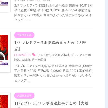
2/7 プレミア+ラボ淡路 結果 結果概要 総差枚 30,813枚
平均差枚 416枚 平均G数 3,412G 勝率 34/74 事前情報
関西すろいべ管理人 今回のよかった場所がこちら 全台
ピックア ...
大阪結果記事
1/3 プレミア+ラボ淡路結果まとめ【大阪
府】
2026/3/8
じゃんばり潜入来店取材
,
プレミア＋ラボ
淡路
,
大阪府
,
第一土曜日
1/3 プレミア+ラボ淡路 結果 結果概要 総差枚 31,099枚
平均差枚 420枚 平均G数 2,968G 勝率 29/74 事前情報
関西すろいべ管理人 今回のよかった場所がこちら 全台
ピックア ...
大阪結果記事
11/2 プレミア+ラボ淡路結果まとめ【大阪