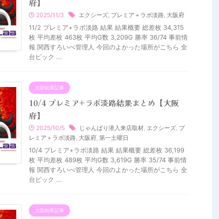
府】
2025/11/3
エクシーズ
,
プレミア＋ラボ淡路
,
大阪府
11/2 プレミア+ラボ淡路 結果 結果概要 総差枚 34,315
枚 平均差枚 463枚 平均G数 3,209G 勝率 36/74 事前情
報 関西すろいべ管理人 今回のよかった場所がこちら 全
台ピック ...
大阪結果記事
10/4 プレミア+ラボ淡路結果まとめ【大阪
府】
2025/10/5
じゃんばり潜入来店取材
,
エクシーズ
,
プ
レミア＋ラボ淡路
,
大阪府
,
第一土曜日
10/4 プレミア+ラボ淡路 結果 結果概要 総差枚 36,199
枚 平均差枚 489枚 平均G数 3,619G 勝率 35/74 事前情
報 関西すろいべ管理人 今回のよかった場所がこちら 全
台ピック ...
大阪結果記事