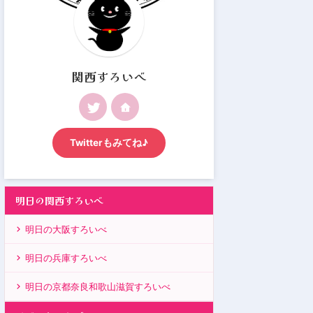
関西すろいべ
Twitterもみてね♪
明日の関西すろいべ
明日の大阪すろいべ
明日の兵庫すろいべ
明日の京都奈良和歌山滋賀すろいべ