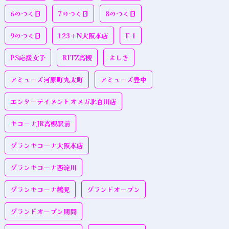
6のつく日
7のつく日
8のつく日
9のつく日
123＋N大阪本店
F-1
PS応援女子
RITZ高槻
よしき
アミューズ河原町丸太町
アミューズ豊中
エンターテイメントオメガ北白川店
キコーナJR高槻駅前
グランキコーナ大阪本店
グランキコーナ西淀川
グランキコーナ鶴見
グランドオープン
グランドオープン期間