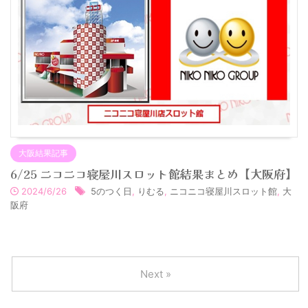
大阪結果記事
6/25 ニコニコ寝屋川スロット館結果まとめ【大阪府】
2024/6/26
5のつく日
,
りむる
,
ニコニコ寝屋川スロット館
,
大
阪府
Next »