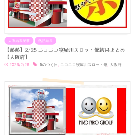
大阪結果記事
熱熱結果
【熱熱】2/25 ニコニコ寝屋川スロット館結果まとめ
【大阪府】
2026/2/26
5のつく日
,
ニコニコ寝屋川スロット館
,
大阪府