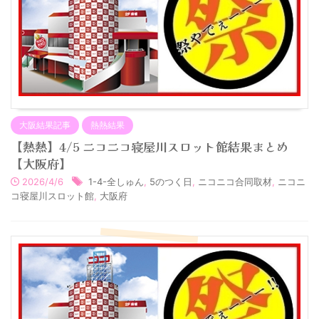
大阪結果記事
熱熱結果
【熱熱】4/5 ニコニコ寝屋川スロット館結果まとめ
【大阪府】
2026/4/6
1-4-全しゅん
,
5のつく日
,
ニコニコ合同取材
,
ニコニ
コ寝屋川スロット館
,
大阪府