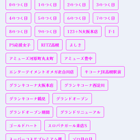
0のつく日
1のつく日
2のつく日
3のつく日
4のつく日
5のつく日
6のつく日
7のつく日
8のつく日
9のつく日
123＋N大阪本店
F-1
PS応援女子
RITZ高槻
よしき
アミューズ河原町丸太町
アミューズ豊中
エンターテイメントオメガ北白川店
キコーナJR高槻駅前
グランキコーナ大阪本店
グランキコーナ西淀川
グランキコーナ鶴見
グランドオープン
グランドオープン期間
グランドリニューアル
ゴールドハート
スロパチガール来店S
スーパーコスモプレミアム堺
ゾロ目の日