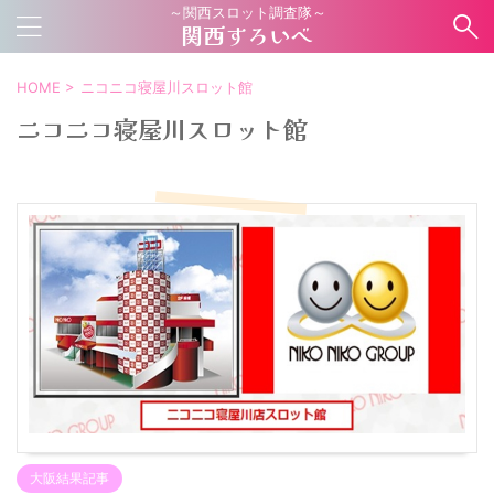
～関西スロット調査隊～
関西すろいべ
HOME
>
ニコニコ寝屋川スロット館
ニコニコ寝屋川スロット館
大阪結果記事