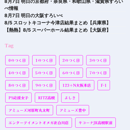
8月7日 明日の京都府・奈良県・和歌山県・滋賀県すろい
べ情報
8月7日 明日の大阪すろいべ
8/5 スロットキコーナ今津店結果まとめ【兵庫県】
【熱熱】8/5 スーパーホール結果まとめ【大阪府】
Tag
0のつく日
1のつく日
2のつく日
3のつく日
4のつく日
5のつく日
6のつく日
7のつく日
8のつく日
9のつく日
123＋N大阪本店
F-1
PS応援女子
RITZ高槻
よしき
アミューズ河原町丸太町
アミューズ豊中
エンターテイメントオメガ北白川店
キコーナJR高槻駅前