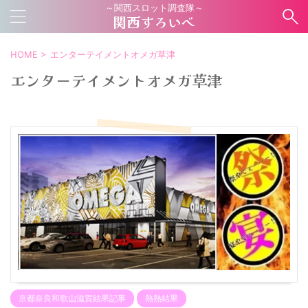
～関西スロット調査隊～
関西すろいべ
HOME
>
エンターテイメントオメガ草津
エンターテイメントオメガ草津
京都奈良和歌山滋賀結果記事
熱熱結果