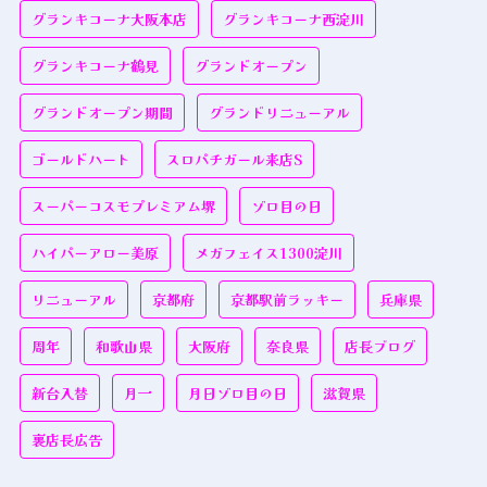
グランキコーナ大阪本店
グランキコーナ西淀川
グランキコーナ鶴見
グランドオープン
グランドオープン期間
グランドリニューアル
ゴールドハート
スロパチガール来店S
スーパーコスモプレミアム堺
ゾロ目の日
ハイパーアロー美原
メガフェイス1300淀川
リニューアル
京都府
京都駅前ラッキー
兵庫県
周年
和歌山県
大阪府
奈良県
店長ブログ
新台入替
月一
月日ゾロ目の日
滋賀県
裏店長広告