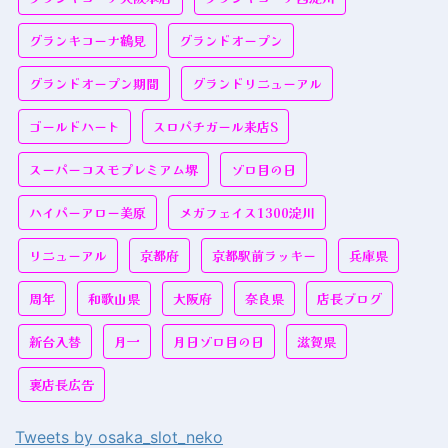
グランキコーナ鶴見
グランドオープン
グランドオープン期間
グランドリニューアル
ゴールドハート
スロパチガール来店S
スーパーコスモプレミアム堺
ゾロ目の日
ハイパーアロー美原
メガフェイス1300淀川
リニューアル
京都府
京都駅前ラッキー
兵庫県
周年
和歌山県
大阪府
奈良県
店長ブログ
新台入替
月一
月日ゾロ目の日
滋賀県
裏店長広告
Tweets by osaka_slot_neko