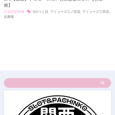
県】
2024/10/9
5のつく日
,
アミューズ三ノ宮店
,
アミューズ三宮店
,
兵庫県