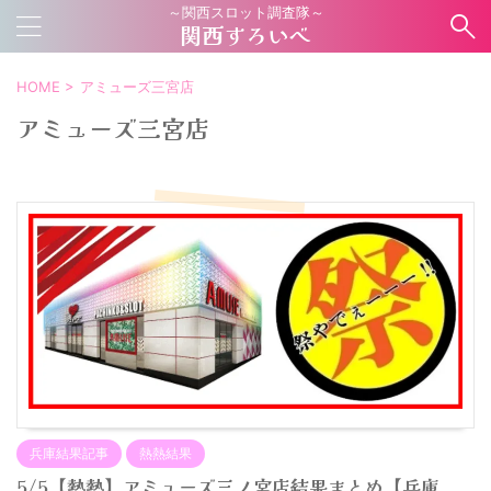
～関西スロット調査隊～
関西すろいべ
HOME
>
アミューズ三宮店
アミューズ三宮店
兵庫結果記事
熱熱結果
5/5【熱熱】アミューズ三ノ宮店結果まとめ【兵庫