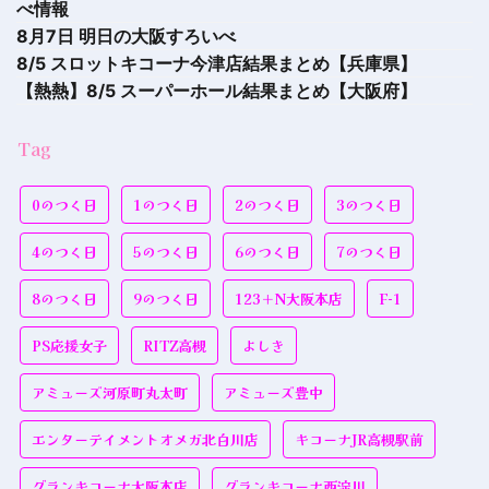
べ情報
8月7日 明日の大阪すろいべ
8/5 スロットキコーナ今津店結果まとめ【兵庫県】
【熱熱】8/5 スーパーホール結果まとめ【大阪府】
Tag
0のつく日
1のつく日
2のつく日
3のつく日
4のつく日
5のつく日
6のつく日
7のつく日
8のつく日
9のつく日
123＋N大阪本店
F-1
PS応援女子
RITZ高槻
よしき
アミューズ河原町丸太町
アミューズ豊中
エンターテイメントオメガ北白川店
キコーナJR高槻駅前
グランキコーナ大阪本店
グランキコーナ西淀川