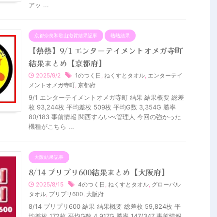
アッ ...
京都奈良和歌山滋賀結果記事
熱熱結果
【熱熱】9/1 エンターテイメントオメガ寺町
結果まとめ【京都府】
2025/9/2
1のつく日
,
ねくすとタオル
,
エンターテイ
メントオメガ寺町
,
京都府
9/1 エンターテイメントオメガ寺町 結果 結果概要 総差
枚 93,244枚 平均差枚 509枚 平均G数 3,354G 勝率
80/183 事前情報 関西すろいべ管理人 今回の強かった
機種がこちら ...
大阪結果記事
8/14 プリプリ600結果まとめ【大阪府】
2025/8/15
4のつく日
,
ねくすとタオル
,
グローバル
タオル
,
プリプリ600
,
大阪府
8/14 プリプリ600 結果 結果概要 総差枚 59,824枚 平
均差枚 172枚 平均G数 4,917G 勝率 147/347 事前情報