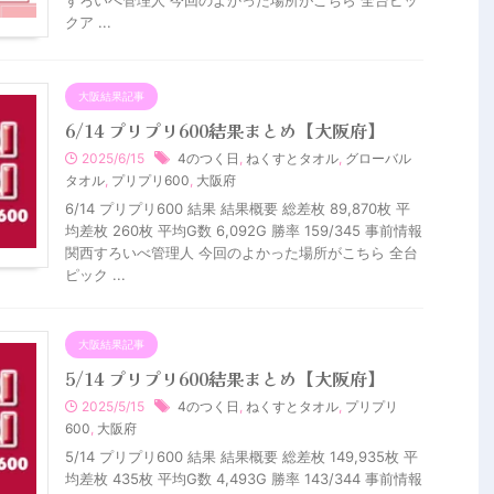
すろいべ管理人 今回のよかった場所がこちら 全台ピッ
クア ...
大阪結果記事
6/14 プリプリ600結果まとめ【大阪府】
2025/6/15
4のつく日
,
ねくすとタオル
,
グローバル
タオル
,
プリプリ600
,
大阪府
6/14 プリプリ600 結果 結果概要 総差枚 89,870枚 平
均差枚 260枚 平均G数 6,092G 勝率 159/345 事前情報
関西すろいべ管理人 今回のよかった場所がこちら 全台
ピック ...
大阪結果記事
5/14 プリプリ600結果まとめ【大阪府】
2025/5/15
4のつく日
,
ねくすとタオル
,
プリプリ
600
,
大阪府
5/14 プリプリ600 結果 結果概要 総差枚 149,935枚 平
均差枚 435枚 平均G数 4,493G 勝率 143/344 事前情報