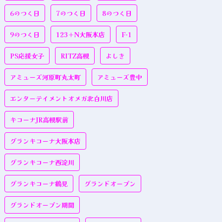
6のつく日
7のつく日
8のつく日
9のつく日
123＋N大阪本店
F-1
PS応援女子
RITZ高槻
よしき
アミューズ河原町丸太町
アミューズ豊中
エンターテイメントオメガ北白川店
キコーナJR高槻駅前
グランキコーナ大阪本店
グランキコーナ西淀川
グランキコーナ鶴見
グランドオープン
グランドオープン期間