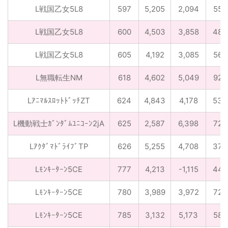
L戦国乙女5L8
597
5,205
2,094
55
L戦国乙女5L8
600
4,503
3,858
48
L戦国乙女5L8
605
4,192
3,085
56
L無職転生NM
618
4,602
5,049
92
LｱﾆﾏﾙｽﾛｯﾄﾄﾞｯﾁZT
624
4,843
4,178
53
L機動戦士ｶﾞﾝﾀﾞﾑﾕﾆｺｰﾝ2jA
625
2,587
6,398
72
LｱｸﾀﾞﾏﾄﾞﾗｲﾌﾞTP
626
5,255
4,708
37
Lﾓﾝｷｰﾀｰﾝ5CE
777
4,213
-1,115
44
Lﾓﾝｷｰﾀｰﾝ5CE
780
3,989
3,972
72
Lﾓﾝｷｰﾀｰﾝ5CE
785
3,132
5,173
58