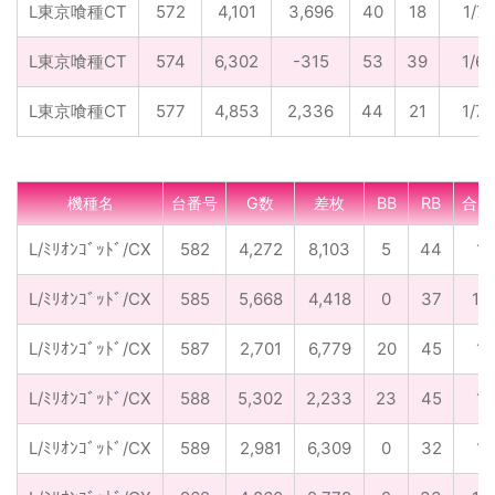
L東京喰種CT
572
4,101
3,696
40
18
1/71
L東京喰種CT
574
6,302
-315
53
39
1/69
L東京喰種CT
577
4,853
2,336
44
21
1/75
機種名
台番号
G数
差枚
BB
RB
合成
L/ﾐﾘｵﾝｺﾞｯﾄﾞ/CX
582
4,272
8,103
5
44
1/
L/ﾐﾘｵﾝｺﾞｯﾄﾞ/CX
585
5,668
4,418
0
37
1/
L/ﾐﾘｵﾝｺﾞｯﾄﾞ/CX
587
2,701
6,779
20
45
1/
L/ﾐﾘｵﾝｺﾞｯﾄﾞ/CX
588
5,302
2,233
23
45
1/
L/ﾐﾘｵﾝｺﾞｯﾄﾞ/CX
589
2,981
6,309
0
32
1/