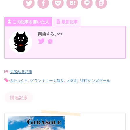
この記事を書いた人
最新記事
関西すろいべ
-
大阪結果記事
-
3のつく日
,
グランキコーナ鶴見
,
大阪府
,
諸積ゲンズブール
関連記事