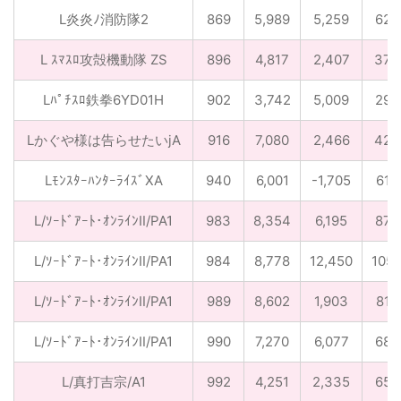
L炎炎ﾉ消防隊2
869
5,989
5,259
62
L ｽﾏｽﾛ攻殻機動隊 ZS
896
4,817
2,407
37
Lﾊﾟﾁｽﾛ鉄拳6YD01H
902
3,742
5,009
29
Lかぐや様は告らせたいjA
916
7,080
2,466
42
LﾓﾝｽﾀｰﾊﾝﾀｰﾗｲｽﾞXA
940
6,001
-1,705
61
L/ｿｰﾄﾞｱｰﾄ･ｵﾝﾗｲﾝⅡ/PA1
983
8,354
6,195
87
L/ｿｰﾄﾞｱｰﾄ･ｵﾝﾗｲﾝⅡ/PA1
984
8,778
12,450
105
L/ｿｰﾄﾞｱｰﾄ･ｵﾝﾗｲﾝⅡ/PA1
989
8,602
1,903
81
L/ｿｰﾄﾞｱｰﾄ･ｵﾝﾗｲﾝⅡ/PA1
990
7,270
6,077
68
L/真打吉宗/A1
992
4,251
2,335
65