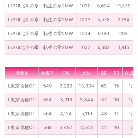
Lｽﾏｽﾛ北斗の拳 転生の章2MW
1030
5,634
-1,379
Lｽﾏｽﾛ北斗の拳 転生の章2MW
1033
5,578
2,184
Lｽﾏｽﾛ北斗の拳 転生の章2MW
1034
6,189
293
Lｽﾏｽﾛ北斗の拳 転生の章2MW
1037
6,882
1,915
機種名
台番号
G数
差枚
BB
RB
合成確
L東京喰種CT
549
3,223
13,394
69
15
1/3
L東京喰種CT
554
3,916
3,344
37
16
1/74
L東京喰種CT
564
4,124
5,119
48
11
1/70
L東京喰種CT
568
3,497
4,543
42
16
1/60