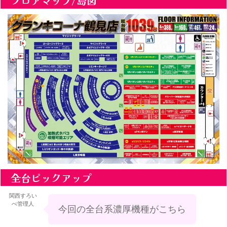
フロアマップ/島図
全台ピックアップ
関西すろい
べ管理人
今回の全台系濃厚機種がこちら