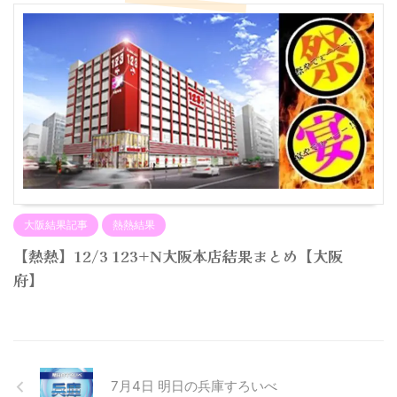
大阪結果記事
熱熱結果
【熱熱】12/3 123+N大阪本店結果まとめ【大阪
府】
7月4日 明日の兵庫すろいべ