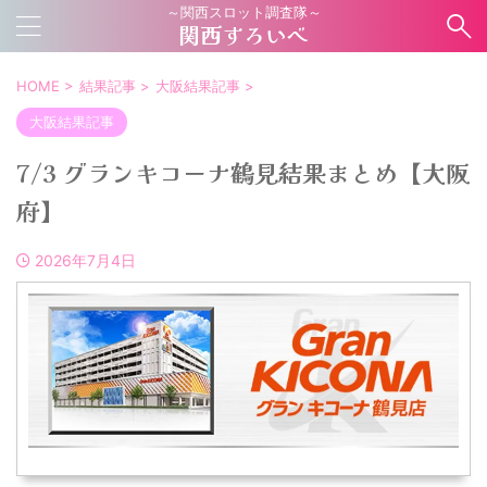
～関西スロット調査隊～
関西すろいべ
HOME
>
結果記事
>
大阪結果記事
>
大阪結果記事
7/3 グランキコーナ鶴見結果まとめ【大阪
府】
2026年7月4日