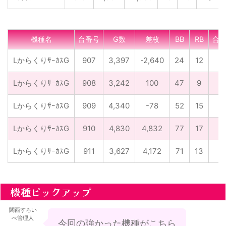
機種名
台番号
G数
差枚
BB
RB
合
LからくりｻｰｶｽG
907
3,397
-2,640
24
12
1
LからくりｻｰｶｽG
908
3,242
100
47
9
1
LからくりｻｰｶｽG
909
4,340
-78
52
15
1
LからくりｻｰｶｽG
910
4,830
4,832
77
17
1
LからくりｻｰｶｽG
911
3,627
4,172
71
13
1
機種ピックアップ
関西すろい
べ管理人
今回の強かった機種がこちら