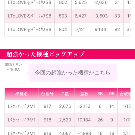
LToLOVEるﾀﾞｰｸﾈｽS8
802
5,625
-2,636
31
15
LToLOVEるﾀﾞｰｸﾈｽS8
803
6,427
-3,603
33
16
LToLOVEるﾀﾞｰｸﾈｽS8
804
7,121
9,134
82
32
超強かった機種ピックアップ
関西すろい
べ管理人
今回の超強かった機種がこちら
機種名
台番号
G数
差枚
BB
RB
合成確
LﾀｸﾄｵｰﾊﾟｽM1
917
2,676
-2,113
8
14
1/122
LﾀｸﾄｵｰﾊﾟｽM1
918
2,529
10,184
26
9
1/72
LﾀｸﾄｵｰﾊﾟｽM1
919
4,067
-1,988
16
19
1/116