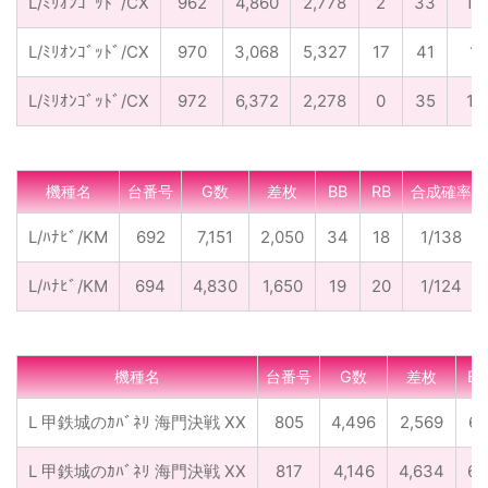
L/ﾐﾘｵﾝｺﾞｯﾄﾞ/CX
962
4,860
2,778
2
33
1/
L/ﾐﾘｵﾝｺﾞｯﾄﾞ/CX
970
3,068
5,327
17
41
1/
L/ﾐﾘｵﾝｺﾞｯﾄﾞ/CX
972
6,372
2,278
0
35
1/
機種名
台番号
G数
差枚
BB
RB
合成確率
L/ﾊﾅﾋﾞ/KM
692
7,151
2,050
34
18
1/138
L/ﾊﾅﾋﾞ/KM
694
4,830
1,650
19
20
1/124
機種名
台番号
G数
差枚
BB
L 甲鉄城のｶﾊﾞﾈﾘ 海門決戦 XX
805
4,496
2,569
61
L 甲鉄城のｶﾊﾞﾈﾘ 海門決戦 XX
817
4,146
4,634
67