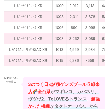
L ﾋﾞｯｸﾞﾄﾞﾘｰﾑ KR
1000
2,012
3,118
48
L ﾋﾞｯｸﾞﾄﾞﾘｰﾑ KR
1003
2,311
3,878
58
L ﾋﾞｯｸﾞﾄﾞﾘｰﾑ KR
1006
890
3,998
40
L ﾋﾞｯｸﾞﾄﾞﾘｰﾑ KR
1008
3,252
3,089
62
L ﾊﾟﾁｽﾛ北斗の拳AD XR
1013
4,569
2,984
75
L ﾊﾟﾁｽﾛ北斗の拳AD XR
1015
6,286
-559
64
関西すろい
べ管理人
3のつく日×諸積ゲンズブール収録来
店
全台系
が
マギレコ、カバネリ、
ヴヴヴ2、ToLOVEるトランス
。
超強
かった機種
が
タクトオーパス、から