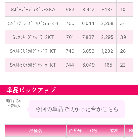
Sｺﾞｰｺﾞｰｼﾞｬｸﾞﾗｰ3KA
682
3,417
-487
10
16
SｼﾞｬｸﾞﾗｰｶﾞｰﾙｽﾞSS-KH
700
6,044
2,268
34
13
Sﾌｧﾝｷｰｼﾞｬｸﾞﾗｰ2KT
701
7,837
2,295
39
21
SｳﾙﾄﾗﾐﾗｸﾙｼﾞｬｸﾞﾗｰKT
740
6,053
1,232
26
21
SｳﾙﾄﾗﾐﾗｸﾙｼﾞｬｸﾞﾗｰKT
744
6,049
-165
22
22
単品ピックアップ
関西すろい
べ管理人
今回の単品で良かった台がこちら
機種名
台番号
G数
差枚
BB