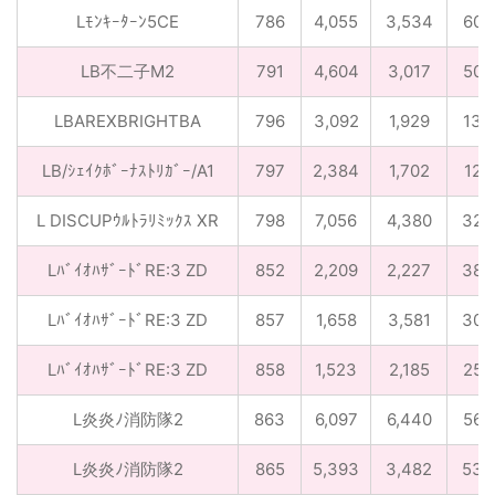
Lﾓﾝｷｰﾀｰﾝ5CE
786
4,055
3,534
60
LB不二子M2
791
4,604
3,017
50
LBAREXBRIGHTBA
796
3,092
1,929
13
LB/ｼｪｲｸﾎﾞｰﾅｽﾄﾘｶﾞｰ/A1
797
2,384
1,702
12
L DISCUPｳﾙﾄﾗﾘﾐｯｸｽ XR
798
7,056
4,380
32
LﾊﾞｲｵﾊｻﾞｰﾄﾞRE:3 ZD
852
2,209
2,227
38
LﾊﾞｲｵﾊｻﾞｰﾄﾞRE:3 ZD
857
1,658
3,581
30
LﾊﾞｲｵﾊｻﾞｰﾄﾞRE:3 ZD
858
1,523
2,185
25
L炎炎ﾉ消防隊2
863
6,097
6,440
56
L炎炎ﾉ消防隊2
865
5,393
3,482
53