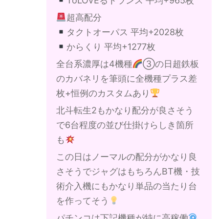
ToLOVEるトランス 平均+965枚
超高配分
タクトオーパス 平均+2028枚
からくり 平均+1277枚
全台系濃厚は4機種
③の日超鉄板
のカバネリを筆頭に全機種プラス差
枚+恒例のカスタムあり
北斗転生2もかなり配分が良さそう
で6台程度の並び仕掛けらしき箇所
も
この日はノーマルの配分がかなり良
さそうでジャグはもちろんBT機・技
術介入機にもかなり単品の当たり台
を作ってそう
パチンコは下記機種が特に高稼働