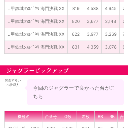
L 甲鉄城のｶﾊﾞﾈﾘ 海門決戦 XX
819
4,538
4,945
72
L 甲鉄城のｶﾊﾞﾈﾘ 海門決戦 XX
820
3,677
2,148
58
L 甲鉄城のｶﾊﾞﾈﾘ 海門決戦 XX
822
3,977
3,269
70
L 甲鉄城のｶﾊﾞﾈﾘ 海門決戦 XX
831
4,359
3,078
66
ジャグラーピックアップ
関西すろい
べ管理人
今回のジャグラーで良かった台がこ
ちら
機種名
台番号
G数
差枚
BB
RB
合成