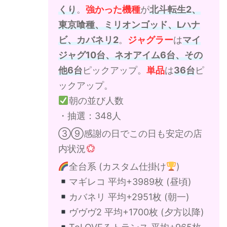
くり
。
強かった機種
が
北斗転生2、
東京喰種、ミリオンゴッド、Lハナ
ビ、カバネリ2
。
ジャグラー
は
マイ
ジャグ10台、ネオアイム6台、その
他6台
ピックアップ。
単品
は
36台
ピ
ックアップ。
朝の並び人数
・抽選：348人
③⑨感謝の日でこの日も安定の店
内状況
全台系 (カスタム仕掛け
)
マギレコ 平均+3989枚 (昼頃)
カバネリ 平均+2951枚 (朝一)
ヴヴヴ2 平均+1700枚 (夕方以降)