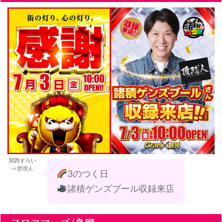
関西すろい
べ管理人
3のつく日
諸積ゲンズブール収録来店