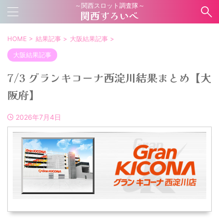
～関西スロット調査隊～
関西すろいべ
HOME
>
結果記事
>
大阪結果記事
>
大阪結果記事
7/3 グランキコーナ西淀川結果まとめ【大
阪府】
2026年7月4日