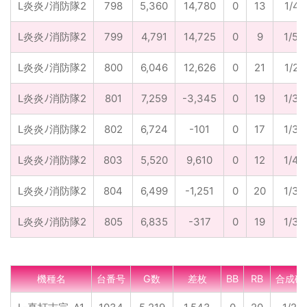
L炎炎ﾉ消防隊2
798
5,360
14,780
0
13
1/41
L炎炎ﾉ消防隊2
799
4,791
14,725
0
9
1/53
L炎炎ﾉ消防隊2
800
6,046
12,626
0
21
1/28
L炎炎ﾉ消防隊2
801
7,259
-3,345
0
19
1/38
L炎炎ﾉ消防隊2
802
6,724
-101
0
17
1/39
L炎炎ﾉ消防隊2
803
5,520
9,610
0
12
1/46
L炎炎ﾉ消防隊2
804
6,499
-1,251
0
20
1/32
L炎炎ﾉ消防隊2
805
6,835
-317
0
19
1/36
機種名
台番号
G数
差枚
BB
RB
合成確