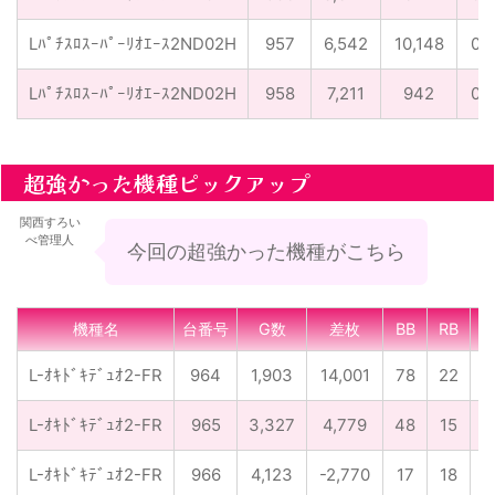
Lﾊﾟﾁｽﾛｽｰﾊﾟｰﾘｵｴｰｽ2ND02H
957
6,542
10,148
0
Lﾊﾟﾁｽﾛｽｰﾊﾟｰﾘｵｴｰｽ2ND02H
958
7,211
942
0
超強かった機種ピックアップ
関西すろい
べ管理人
今回の超強かった機種がこちら
機種名
台番号
G数
差枚
BB
RB
合
L-ｵｷﾄﾞｷﾃﾞｭｵ2-FR
964
1,903
14,001
78
22
L-ｵｷﾄﾞｷﾃﾞｭｵ2-FR
965
3,327
4,779
48
15
L-ｵｷﾄﾞｷﾃﾞｭｵ2-FR
966
4,123
-2,770
17
18