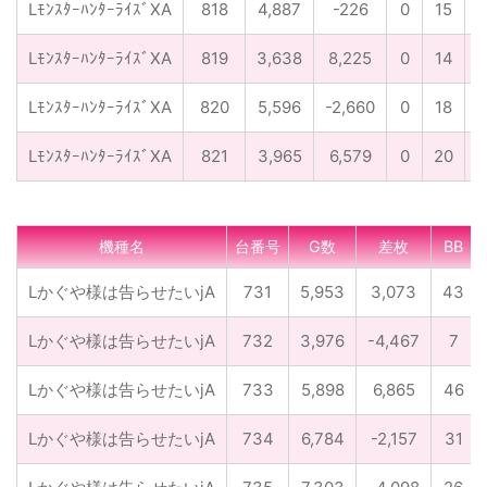
LﾓﾝｽﾀｰﾊﾝﾀｰﾗｲｽﾞXA
818
4,887
-226
0
15
LﾓﾝｽﾀｰﾊﾝﾀｰﾗｲｽﾞXA
819
3,638
8,225
0
14
LﾓﾝｽﾀｰﾊﾝﾀｰﾗｲｽﾞXA
820
5,596
-2,660
0
18
LﾓﾝｽﾀｰﾊﾝﾀｰﾗｲｽﾞXA
821
3,965
6,579
0
20
機種名
台番号
G数
差枚
BB
Lかぐや様は告らせたいjA
731
5,953
3,073
43
Lかぐや様は告らせたいjA
732
3,976
-4,467
7
Lかぐや様は告らせたいjA
733
5,898
6,865
46
Lかぐや様は告らせたいjA
734
6,784
-2,157
31