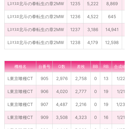
Lｽﾏｽﾛ北斗の拳転生の章2MW
1235
5,222
8,869
0
Lｽﾏｽﾛ北斗の拳転生の章2MW
1236
4,522
645
0
Lｽﾏｽﾛ北斗の拳転生の章2MW
1237
3,186
14,941
0
Lｽﾏｽﾛ北斗の拳転生の章2MW
1238
4,179
12,598
0
機種名
台番号
G数
差枚
BB
RB
合成確
L東京喰種CT
905
2,976
2,758
0
13
1/229
L東京喰種CT
906
4,020
2,777
0
19
1/212
L東京喰種CT
907
4,487
2,216
0
19
1/236
L東京喰種CT
909
3,508
4,323
0
16
1/219