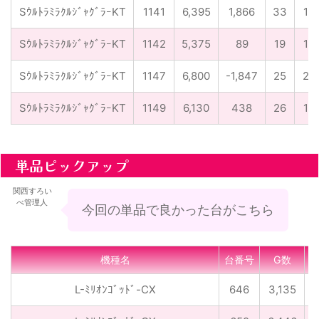
SｳﾙﾄﾗﾐﾗｸﾙｼﾞｬｸﾞﾗｰKT
1141
6,395
1,866
33
17
SｳﾙﾄﾗﾐﾗｸﾙｼﾞｬｸﾞﾗｰKT
1142
5,375
89
19
19
SｳﾙﾄﾗﾐﾗｸﾙｼﾞｬｸﾞﾗｰKT
1147
6,800
-1,847
25
25
SｳﾙﾄﾗﾐﾗｸﾙｼﾞｬｸﾞﾗｰKT
1149
6,130
438
26
17
単品ピックアップ
関西すろい
べ管理人
今回の単品で良かった台がこちら
機種名
台番号
G数
L-ﾐﾘｵﾝｺﾞｯﾄﾞ-CX
646
3,135