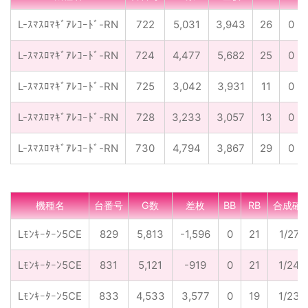
L-ｽﾏｽﾛﾏｷﾞｱﾚｺｰﾄﾞ-RN
722
5,031
3,943
26
0
L-ｽﾏｽﾛﾏｷﾞｱﾚｺｰﾄﾞ-RN
724
4,477
5,682
25
0
L-ｽﾏｽﾛﾏｷﾞｱﾚｺｰﾄﾞ-RN
725
3,042
3,931
11
0
L-ｽﾏｽﾛﾏｷﾞｱﾚｺｰﾄﾞ-RN
728
3,233
3,057
13
0
L-ｽﾏｽﾛﾏｷﾞｱﾚｺｰﾄﾞ-RN
730
4,794
3,867
29
0
機種名
台番号
G数
差枚
BB
RB
合成確
Lﾓﾝｷｰﾀｰﾝ5CE
829
5,813
-1,596
0
21
1/277
Lﾓﾝｷｰﾀｰﾝ5CE
831
5,121
-919
0
21
1/244
Lﾓﾝｷｰﾀｰﾝ5CE
833
4,533
3,577
0
19
1/239