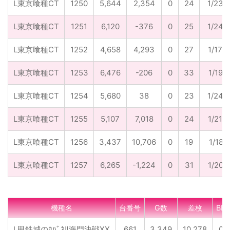
L東京喰種CT
1250
5,644
2,354
0
24
1/235
L東京喰種CT
1251
6,120
-376
0
25
1/245
L東京喰種CT
1252
4,658
4,293
0
27
1/173
L東京喰種CT
1253
6,476
-206
0
33
1/196
L東京喰種CT
1254
5,680
38
0
23
1/247
L東京喰種CT
1255
5,107
7,018
0
24
1/213
L東京喰種CT
1256
3,437
10,706
0
19
1/181
L東京喰種CT
1257
6,265
-1,224
0
31
1/202
機種名
台番号
G数
差枚
BB
L甲鉄城のｶﾊﾞﾈﾘ海門決戦XX
661
3,349
10,278
0