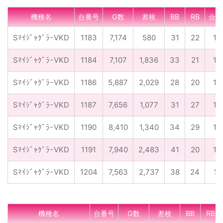
機種名
台番号
G数
差枚
BB
RB
合成
SﾏｲｼﾞｬｸﾞﾗｰVKD
1183
7,174
580
31
22
1/
SﾏｲｼﾞｬｸﾞﾗｰVKD
1184
7,107
1,836
33
21
1/
SﾏｲｼﾞｬｸﾞﾗｰVKD
1186
5,887
2,029
28
20
1/
SﾏｲｼﾞｬｸﾞﾗｰVKD
1187
7,656
1,077
31
27
1/
SﾏｲｼﾞｬｸﾞﾗｰVKD
1190
8,410
1,340
34
29
1/
SﾏｲｼﾞｬｸﾞﾗｰVKD
1191
7,940
2,483
41
20
1/
SﾏｲｼﾞｬｸﾞﾗｰVKD
1204
7,563
2,737
38
24
1/
機種名
台番号
G数
差枚
BB
RB