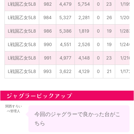
L戦国乙女5L8
982
4,479
5,754
0
23
1/195
L戦国乙女5L8
984
5,327
2,281
0
26
1/205
L戦国乙女5L8
986
5,386
1,819
0
19
1/283
L戦国乙女5L8
990
4,551
2,526
0
19
1/240
L戦国乙女5L8
991
4,977
4,148
0
23
1/216
L戦国乙女5L8
993
3,622
4,129
0
21
1/172
ジャグラーピックアップ
関西すろい
べ管理人
今回のジャグラーで良かった台がこ
ちら