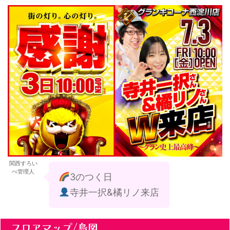
関西すろい
べ管理人
3のつく日
寺井一択&橘リノ来店
フロアマップ/島図