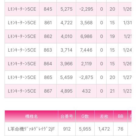
Lﾓﾝｷｰﾀｰﾝ5CE
845
5,275
-2,295
0
20
1/264
Lﾓﾝｷｰﾀｰﾝ5CE
861
4,722
3,568
0
15
1/315
Lﾓﾝｷｰﾀｰﾝ5CE
862
4,010
6,986
0
19
1/211
Lﾓﾝｷｰﾀｰﾝ5CE
863
3,714
7,446
0
15
1/248
Lﾓﾝｷｰﾀｰﾝ5CE
864
3,966
2,119
0
15
1/264
Lﾓﾝｷｰﾀｰﾝ5CE
865
5,459
-2,875
0
20
1/273
Lﾓﾝｷｰﾀｰﾝ5CE
867
4,895
432
0
21
1/233
機種名
台番号
G数
差枚
BB
RB
L革命機ｳﾞｧﾙｳﾞﾚｲｳﾞ2jF
912
5,955
1,472
76
7