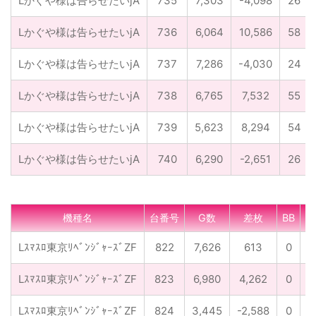
Lかぐや様は告らせたいjA
735
7,303
-4,098
26
Lかぐや様は告らせたいjA
736
6,064
10,586
58
Lかぐや様は告らせたいjA
737
7,286
-4,030
24
Lかぐや様は告らせたいjA
738
6,765
7,532
55
Lかぐや様は告らせたいjA
739
5,623
8,294
54
Lかぐや様は告らせたいjA
740
6,290
-2,651
26
機種名
台番号
G数
差枚
BB
R
Lｽﾏｽﾛ東京ﾘﾍﾞﾝｼﾞｬｰｽﾞZF
822
7,626
613
0
1
Lｽﾏｽﾛ東京ﾘﾍﾞﾝｼﾞｬｰｽﾞZF
823
6,980
4,262
0
1
Lｽﾏｽﾛ東京ﾘﾍﾞﾝｼﾞｬｰｽﾞZF
824
3,445
-2,588
0