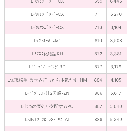
L-ﾐﾘｵﾝｺﾞｯﾄﾞ-CX
659
6,446
L-ﾐﾘｵﾝｺﾞｯﾄﾞ-CX
711
6,270
L-ﾐﾘｵﾝｺﾞｯﾄﾞ-CX
716
3,164
LﾀｸﾄｵｰﾊﾟｽM1
810
3,508
Lｽﾏｽﾛ化物語KH
872
3,381
LﾊﾞｰﾃﾞｨｰｳｲﾝｸﾞBC
877
3,179
L無職転生-異世界行ったら本気だす-NM
884
4,105
L-ﾊﾞｼﾞﾘｽｸ絆2天膳-ZN
886
5,617
L七つの魔剣が支配するPU
887
5,640
-
LｽﾛｯﾄｿﾞﾝﾋﾞﾗﾝﾄﾞｻｶﾞA1
888
5,249