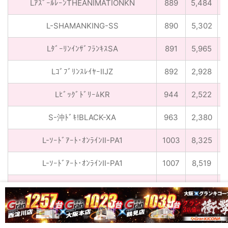
LｱｽﾞｰﾙﾚｰﾝTHEANIMATIONKN
889
5,484
L-SHAMANKING-SS
890
5,302
-
LﾀﾞｰﾘﾝｲﾝｻﾞﾌﾗﾝｷｽSA
891
5,965
LｺﾞﾌﾞﾘﾝｽﾚｲﾔｰⅡJZ
892
2,928
LﾋﾞｯｸﾞﾄﾞﾘｰﾑKR
944
2,522
S-沖ﾄﾞｷ!BLACK-XA
963
2,380
L-ｿｰﾄﾞｱｰﾄ･ｵﾝﾗｲﾝⅡ-PA1
1003
8,325
L-ｿｰﾄﾞｱｰﾄ･ｵﾝﾗｲﾝⅡ-PA1
1007
8,519
LB-ｽﾏｽﾛｻﾝﾀﾞｰVHA
1011
6,353
関西すろい