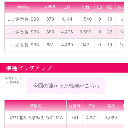
機種名
台番号
G数
差枚
BB
RB
合成
L-いざ番長-SB8
879
4,144
-1,540
0
13
1/3
L-いざ番長-SB8
880
4,496
3,699
0
22
1/2
L-いざ番長-SB8
881
4,469
947
0
19
1/2
機種ピックアップ
関西すろい
べ管理人
今回の強かった機種がこちら
機種名
台番号
G数
差枚
B
Lｽﾏｽﾛ北斗の拳転生の章2MW
741
4,372
3,029
0