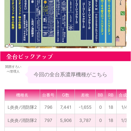
全台ピックアップ
関西すろい
べ管理人
今回の全台系濃厚機種がこちら
機種名
台番号
G数
差枚
BB
RB
合成確
L炎炎ﾉ消防隊2
796
7,441
-1,655
0
18
1/41
L炎炎ﾉ消防隊2
797
5,906
3,787
0
18
1/32