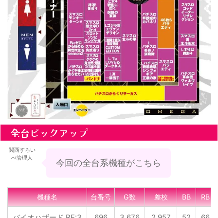
全台ピックアップ
関西すろい
べ管理人
今回の全台系機種がこちら
機種名
台番号
G数
差枚
BB
RB
バイオハザード RE:3
696
3,676
2,957
52
66