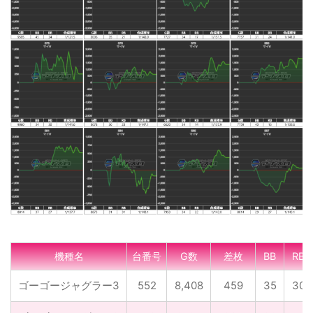
機種名
台番号
G数
差枚
BB
RB
ゴーゴージャグラー3
552
8,408
459
35
30