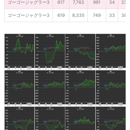
ゴーゴージャグラー3
617
7,763
991
34
23
ゴーゴージャグラー3
619
8,335
749
33
38