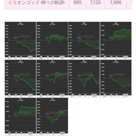
ミリオンゴッド‐神々の軌跡‐
665
7,125
1,986
9