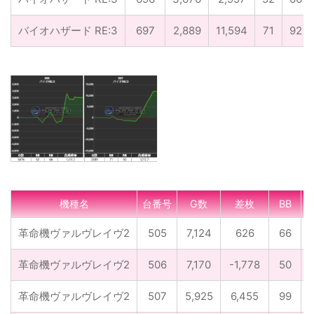
バイオハザード RE:3
697
2,889
11,594
71
92
機種名
台番号
G数
差枚
BB
R
革命機ヴァルヴレイヴ2
505
7,124
626
66
革命機ヴァルヴレイヴ2
506
7,170
-1,778
50
革命機ヴァルヴレイヴ2
507
5,925
6,455
99