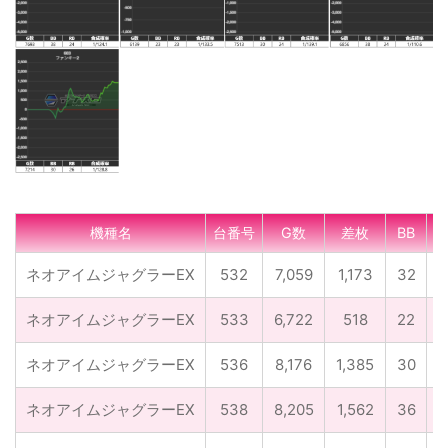
機種名
台番号
G数
差枚
BB
R
ネオアイムジャグラーEX
532
7,059
1,173
32
1
ネオアイムジャグラーEX
533
6,722
518
22
2
ネオアイムジャグラーEX
536
8,176
1,385
30
3
ネオアイムジャグラーEX
538
8,205
1,562
36
2