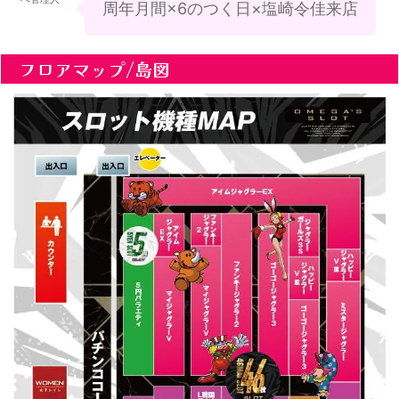
周年月間×6のつく日×塩崎令佳来店
フロアマップ/島図