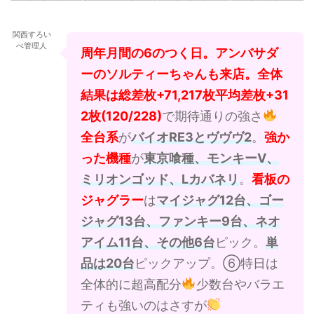
関西すろい
べ管理人
周年月間の6のつく日。アンバサダ
ーのソルティーちゃんも来店。全体
結果は総差枚+71,217枚平均差枚+31
2枚(120/228)
で期待通りの強さ
全台系
が
バイオRE3とヴヴヴ2
。
強か
った機種
が
東京喰種、モンキーV、
ミリオンゴッド、Lカバネリ
。
看板の
ジャグラー
は
マイジャグ12台、ゴー
ジャグ13台、ファンキー9台、ネオ
アイム11台、その他6台
ピック。
単
品は20台
ピックアップ。⑥特日は
全体的に超高配分
少数台やバラエ
ティも強いのはさすが