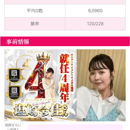
平均G数
6,096G
勝率
120/228
事前情報
関西すろい
べ管理人