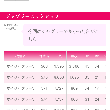
ジャグラーピックアップ
関西すろい
べ管理人
今回のジャグラーで良かった台がこ
ちら
機種名
台番号
G数
差枚
BB
RB
合
マイジャグラーV
566
9,595
3,360
45
34
1/
マイジャグラーV
570
8,006
1,025
35
21
1/
マイジャグラーV
571
7,727
809
34
17
1/
マイジャグラーV
574
7,757
600
31
24
1/