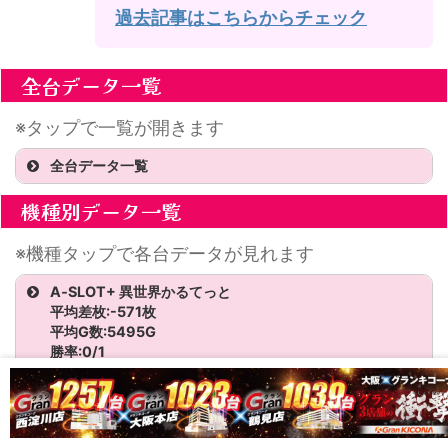
過去記事はこちらからチェック
全台データ一覧
※タップで一覧が開きます
全台データ一覧
機種名
機種別データ一覧
スマスロ炎炎ノ消防隊2
※機種タップで各台データが見れます
スマスロ炎炎ノ消防隊2
A‐SLOT+ 異世界かるてっと
平均差枚:-571枚
平均G数:5495G
スマスロ炎炎ノ消防隊2
勝率:0/1
平均出率:96.5%
スマスロ炎炎ノ消防隊2
機種名
台番号
G数
差枚
BB
BIRDIE WING ‐Golf Girls' Story‐
革命機ヴァルヴレイヴ2
平均差枚:1606枚