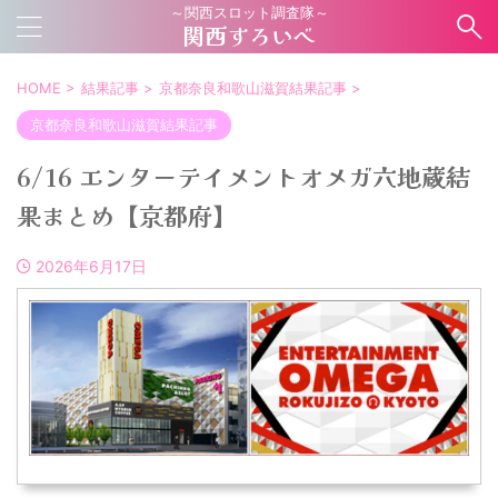
～関西スロット調査隊～
関西すろいべ
HOME
>
結果記事
>
京都奈良和歌山滋賀結果記事
>
京都奈良和歌山滋賀結果記事
6/16 エンターテイメントオメガ六地蔵結
果まとめ【京都府】
2026年6月17日