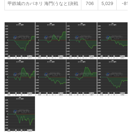
甲鉄城のカバネリ 海門(うなと)決戦
706
5,029
-815