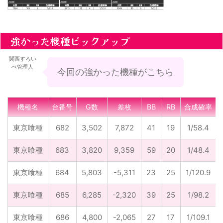
強かった機種ピックアップ
関西すろい
べ管理人
今回の強かった機種がこちら
機種名
台番号
G数
差枚
BB
RB
合成確率
東京喰種
682
3,502
7,872
41
19
1/58.4
東京喰種
683
3,820
9,359
59
20
1/48.4
東京喰種
684
5,803
-5,311
23
25
1/120.9
東京喰種
685
6,285
-2,320
39
25
1/98.2
東京喰種
686
4,800
-2,065
27
17
1/109.1