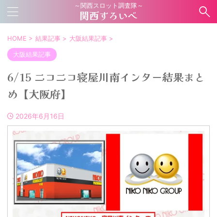
～関西スロット調査隊～
関西すろいべ
HOME
>
結果記事
>
大阪結果記事
>
大阪結果記事
6/15 ニコニコ寝屋川南インター結果まと
め【大阪府】
2026年6月16日