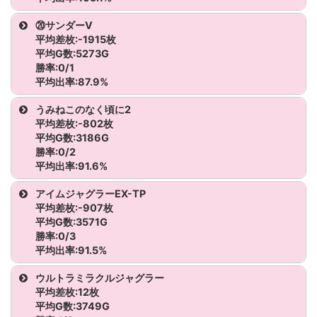
BIRDIE WING ‐Golf Girls' Story‐
299
3,648
-274
ゴーゴージャグラー3
機種名
台番号
G数
差枚
BB
⑳サンダーV
BIRDIE WING ‐Golf Girls' Story‐
300
2,518
-1,015
平均差枚:-1915枚
ゴーゴージャグラー3
SHAKE BONUS TRIGGER
320
2,848
432
10
平均G数:5273G
勝率:0/1
ゴーゴージャグラー3
平均出率:87.9%
機種名
台番号
G数
差枚
BB
RB
合成確
マイジャグラーV
うみねこのなく頃に2
平均差枚:-802枚
⑳サンダーV
324
5,273
-1,915
14
11
1/210.
平均G数:3186G
マイジャグラーV
勝率:0/2
平均出率:91.6%
マイジャグラーV
機種名
台番号
G数
差枚
BB
RB
アイムジャグラーEX-TP
マイジャグラーV
平均差枚:-907枚
うみねこのなく頃に2
321
5,251
-856
14
10
平均G数:3571G
勝率:0/3
マイジャグラーV
平均出率:91.5%
うみねこのなく頃に2
323
1,122
-747
1
2
マイジャグラーV
機種名
台番号
G数
差枚
BB
ウルトラミラクルジャグラー
平均差枚:12枚
マイジャグラーV
アイムジャグラーEX-TP
277
2,131
-1,579
2
平均G数:3749G