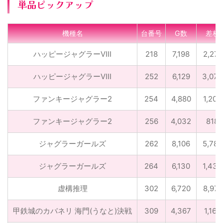
単品ピックアップ
機種名
台番号
G数
差枚
ハッピージャグラーVIII
218
7,198
2,271
ハッピージャグラーVIII
252
6,129
3,074
ファンキージャグラー2
254
4,880
1,209
ファンキージャグラー2
256
4,032
818
ジャグラーガールズ
262
8,106
5,785
ジャグラーガールズ
264
6,130
1,438
虚構推理
302
6,720
8,971
甲鉄城のカバネリ 海門(うなと)決戦
309
4,367
1,162