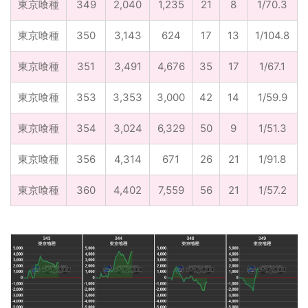
東京喰種
349
2,040
1,235
21
8
1/70.3
東京喰種
350
3,143
624
17
13
1/104.8
東京喰種
351
3,491
4,676
35
17
1/67.1
東京喰種
353
3,353
3,000
42
14
1/59.9
東京喰種
354
3,024
6,329
50
9
1/51.3
東京喰種
356
4,314
671
26
21
1/91.8
東京喰種
360
4,402
7,559
56
21
1/57.2