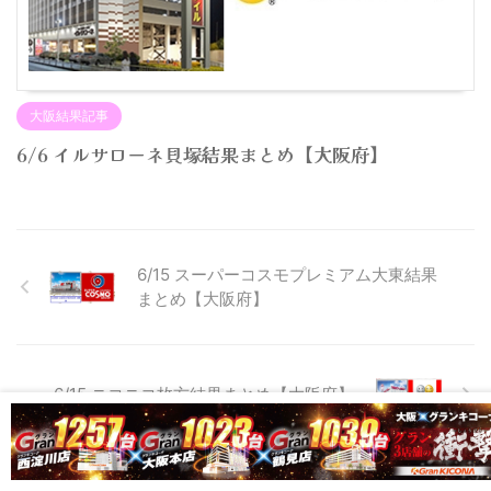
戦国乙女5 業火を穿つ宿焔の双刃
戦国乙女5 業火を穿つ宿焔の双刃
戦国乙女5 業火を穿つ宿焔の双刃
大阪結果記事
6/6 イルサローネ貝塚結果まとめ【大阪府】
ソードアート・オンラインII
ソードアート・オンラインII
ソードアート・オンラインII
6/15 スーパーコスモプレミアム大東結果
まとめ【大阪府】
ソードアート・オンラインII
ソードアート・オンラインII
6/15 ニコニコ枚方結果まとめ【大阪府】
ゴッドイーター リザレクション
ゴッドイーター リザレクション