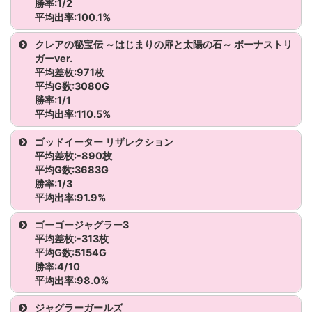
勝率:1/2
マイジャグラーV
平均出率:100.1%
アイムジャグラーEX-TP
278
2,950
-653
10
機種名
台番号
G数
差枚
B
クレアの秘宝伝 ～はじまりの扉と太陽の石～ ボーナストリ
マイジャグラーV
アイムジャグラーEX-TP
279
5,633
-488
20
ガーver.
ウルトラミラクルジャグラー
258
2,205
-724
4
平均差枚:971枚
マイジャグラーV
平均G数:3080G
勝率:1/1
ウルトラミラクルジャグラー
259
5,293
747
2
マイジャグラーV
平均出率:110.5%
マイジャグラーV
機種名
ゴッドイーター リザレクション
平均差枚:-890枚
クレアの秘宝伝 ～はじまりの扉と太陽の石～ ボーナストリガー
平均G数:3683G
マイジャグラーV
勝率:1/3
平均出率:91.9%
マイジャグラーV
機種名
台番号
G数
差枚
ゴーゴージャグラー3
マイジャグラーV
平均差枚:-313枚
ゴッドイーター リザレクション
370
2,889
1,118
平均G数:5154G
マイジャグラーV
勝率:4/10
平均出率:98.0%
ゴッドイーター リザレクション
371
5,390
-2,153
マイジャグラーV
機種名
台番号
G数
差枚
BB
R
ジャグラーガールズ