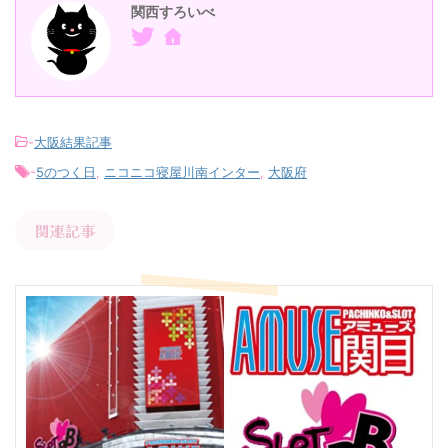
関西すろいべ
東京喰種
359
4,305
-5,044
13
13
1/165.6
うみねこのなく頃に2
東京喰種
360
4,402
7,559
56
21
1/57.2
⑳サンダーV
バイオハザード RE:3
-
大阪結果記事
-
5のつく日
,
ニコニコ寝屋川南インター
,
大阪府
バイオハザード RE:3
バイオハザード RE:3
関連記事
バイオハザード RE:3
ビッグドリーム THE GOLDEN PUSHER
ビッグドリーム THE GOLDEN PUSHER
ビッグドリーム THE GOLDEN PUSHER
ビッグドリーム THE GOLDEN PUSHER