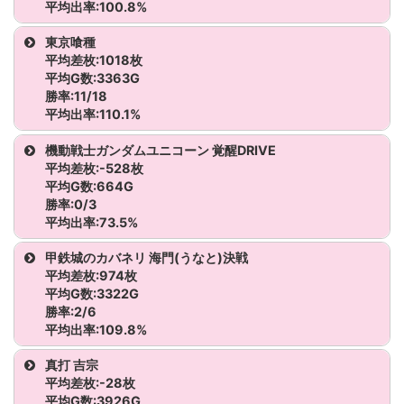
平均出率:100.8%
攻殻機動隊
305
979
679
7
3
1/97.9
マイジャグラーV
275
7,738
5,456
50
25
虚構推理
北斗の拳 転生の章2
386
1,886
-379
19
5
機種名
台番号
G数
差枚
BB
RB
合成確率
東京喰種
攻殻機動隊
306
2,058
-2,059
7
9
1/128.6
平均差枚:1018枚
マイジャグラーV
276
8,627
4,041
44
33
攻殻機動隊
新ハナビ
289
4,614
-185
15
16
1/148.8
平均G数:3363G
北斗の拳 転生の章2
387
1,967
-2,906
2
2
勝率:11/18
攻殻機動隊
平均出率:110.1%
新ハナビ
290
1,371
324
4
7
1/124.6
北斗の拳 転生の章2
388
735
712
13
3
機種名
台番号
G数
差枚
BB
RB
合成確率
機動戦士ガンダムユニコーン 覚醒DRIVE
攻殻機動隊
北斗の拳 転生の章2
389
5,639
1,329
79
18
平均差枚:-528枚
東京喰種
343
3,577
2,603
30
13
1/83.2
平均G数:664G
甲鉄城のカバネリ 海門(うなと)決戦
勝率:0/3
平均出率:73.5%
東京喰種
344
4,945
4,500
57
26
1/59.6
甲鉄城のカバネリ 海門(うなと)決戦
機種名
台番号
G数
甲鉄城のカバネリ 海門(うなと)決戦
東京喰種
345
2,941
-132
23
18
1/71.7
甲鉄城のカバネリ 海門(うなと)決戦
平均差枚:974枚
機動戦士ガンダムユニコーン 覚醒DRIVE
334
1,012
平均G数:3322G
東京喰種
346
2,950
-3,779
4
10
1/210.7
勝率:2/6
甲鉄城のカバネリ 海門(うなと)決戦
平均出率:109.8%
機動戦士ガンダムユニコーン 覚醒DRIVE
335
476
東京喰種
347
2,454
-1,350
13
11
1/102.2
甲鉄城のカバネリ 海門(うなと)決戦
機種名
台番号
G数
差
真打 吉宗
機動戦士ガンダムユニコーン 覚醒DRIVE
336
504
平均差枚:-28枚
東京喰種
348
6,853
-671
58
30
1/77.9
甲鉄城のカバネリ 海門(うなと)決戦
甲鉄城のカバネリ 海門(うなと)決戦
307
3,438
-2
平均G数:3926G