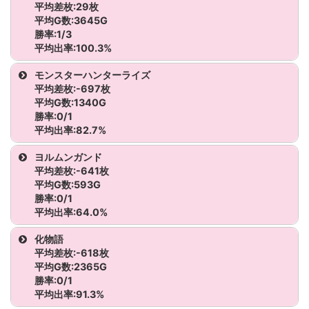
平均差枚:29枚
ミリオンゴッド‐神々の軌跡‐
373
5,329
-1,141
平均G数:3645G
マイジャグラーV
234
8,262
2,765
36
40
ミスタージャグラー
ミスタージャグラー
283
3,874
-1,050
10
12
勝率:1/3
平均出率:100.3%
ミリオンゴッド‐神々の軌跡‐
374
2,572
10,482
マイジャグラーV
235
5,509
-856
17
15
ファンキージャグラー2
機種名
台番号
G数
差枚
BB
RB
モンスターハンターライズ
ミリオンゴッド‐神々の軌跡‐
375
3,505
3,829
マイジャグラーV
236
8,459
679
30
32
ファンキージャグラー2
平均差枚:-697枚
モンキーターンV
313
5,311
3,544
79
21
平均G数:1340G
ミリオンゴッド‐神々の軌跡‐
376
5,675
-1,471
マイジャグラーV
237
2,765
-900
7
7
ファンキージャグラー2
勝率:0/1
平均出率:82.7%
モンキーターンV
314
3,846
-1,421
38
14
ミリオンゴッド‐神々の軌跡‐
377
4,243
-4,712
マイジャグラーV
238
4,077
-944
12
12
ファンキージャグラー2
機種名
台番号
G数
差枚
BB
ヨルムンガンド
モンキーターンV
315
1,778
-2,035
7
4
平均差枚:-641枚
ミリオンゴッド‐神々の軌跡‐
378
5,422
8,265
マイジャグラーV
239
3,431
-818
8
12
ファンキージャグラー2
モンスターハンターライズ
316
1,340
-697
11
平均G数:593G
勝率:0/1
マイジャグラーV
240
2,492
-429
9
1
新ハナビ
平均出率:64.0%
機種名
台番号
G数
差枚
BB
RB
合成確率
マイジャグラーV
241
8,821
1,103
35
32
新ハナビ
化物語
平均差枚:-618枚
ヨルムンガンド
296
593
-641
3
2
1/118.6
平均G数:2365G
マイジャグラーV
242
2,479
-500
8
5
スマスロ ハナビ
勝率:0/1
平均出率:91.3%
マイジャグラーV
243
9,034
1,121
38
26
スマスロ ハナビ