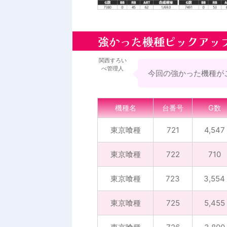
強かった機種ピックアッ
関西すろい
べ管理人
今回の強かった機種が
機種名
台番号
G数
東京喰種
721
4,547
東京喰種
722
710
東京喰種
723
3,554
東京喰種
725
5,455