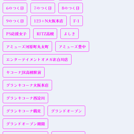
6のつく日
7のつく日
8のつく日
9のつく日
123＋N大阪本店
F-1
PS応援女子
RITZ高槻
よしき
アミューズ河原町丸太町
アミューズ豊中
エンターテイメントオメガ北白川店
キコーナJR高槻駅前
グランキコーナ大阪本店
グランキコーナ西淀川
グランキコーナ鶴見
グランドオープン
グランドオープン期間