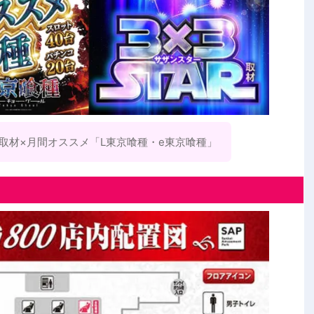
AR取材×月間オススメ「L東京喰種・e東京喰種」