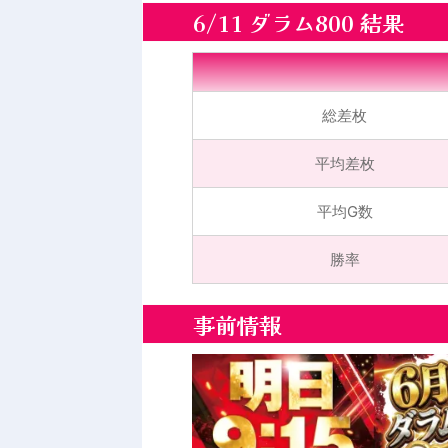
6/11 ダラム800 結果
総差枚
平均差枚
平均G数
勝率
事前情報