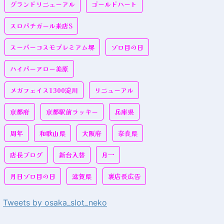
グランドリニューアル
ゴールドハート
スロパチガール来店S
スーパーコスモプレミアム堺
ゾロ目の日
ハイパーアロー美原
メガフェイス1300淀川
リニューアル
京都府
京都駅前ラッキー
兵庫県
周年
和歌山県
大阪府
奈良県
店長ブログ
新台入替
月一
月日ゾロ目の日
滋賀県
裏店長広告
Tweets by osaka_slot_neko