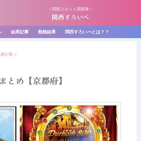
～関西スロット調査隊～
関西すろいべ
ル
結果記事
熱熱結果
関西すろいべとは？？
結果記事
>
結果まとめ【京都府】