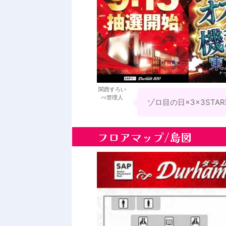
関西すろい
べ管理人
ゾロ目の日×3×3ST
フロアマップ/島図