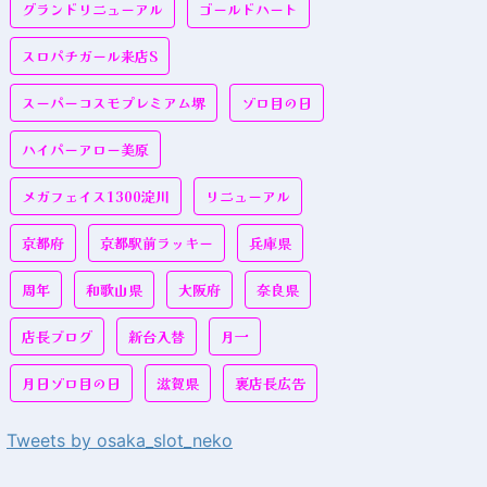
グランドリニューアル
ゴールドハート
スロパチガール来店S
スーパーコスモプレミアム堺
ゾロ目の日
ハイパーアロー美原
メガフェイス1300淀川
リニューアル
京都府
京都駅前ラッキー
兵庫県
周年
和歌山県
大阪府
奈良県
店長ブログ
新台入替
月一
月日ゾロ目の日
滋賀県
裏店長広告
Tweets by osaka_slot_neko