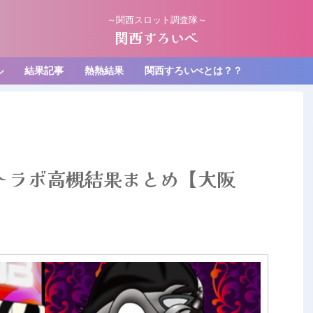
～関西スロット調査隊～
関西すろいべ
ル
結果記事
熱熱結果
関西すろいべとは？？
ットラボ高槻結果まとめ【大阪