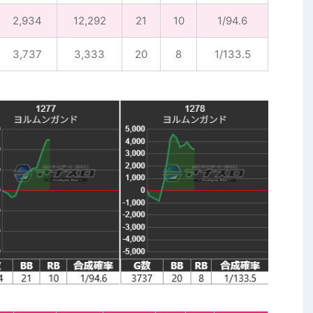
2,934
12,292
21
10
1/94.6
3,737
3,333
20
8
1/133.5