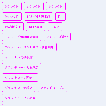
6のつく日
7のつく日
8のつく日
9のつく日
123＋N大阪本店
F-1
PS応援女子
RITZ高槻
よしき
アミューズ河原町丸太町
アミューズ豊中
エンターテイメントオメガ北白川店
キコーナJR高槻駅前
グランキコーナ大阪本店
グランキコーナ西淀川
グランキコーナ鶴見
グランドオープン
グランドオープン期間