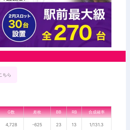
こちら
G数
差枚
BB
RB
合成確率
4,728
-625
23
13
1/131.3