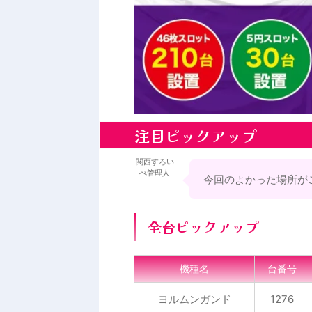
注目ピックアップ
関西すろい
べ管理人
今回のよかった場所が
全台ピックアップ
機種名
台番号
ヨルムンガンド
1276