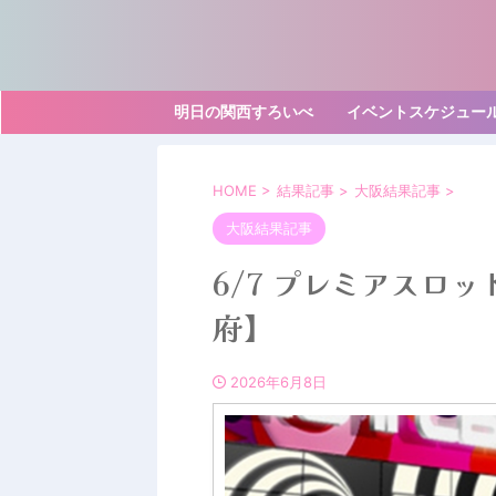
明日の関西すろいべ
イベントスケジュー
HOME
>
結果記事
>
大阪結果記事
>
大阪結果記事
6/7 プレミアスロ
府】
2026年6月8日