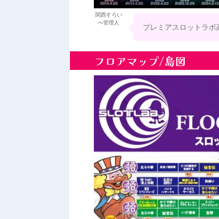
関西すろい
べ管理人
プレミアスロットラボ高
フロアマップ/島図