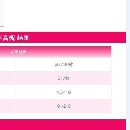
ボ高槻 結果
結果概要
66,730枚
317枚
4,341G
91/210