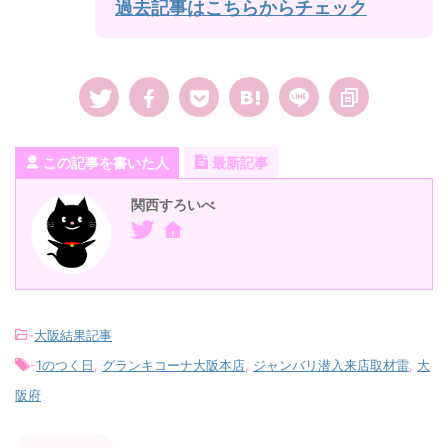
過去記事はこちらからチェック
この記事を書いた人
最新記事
関西すろいべ
-
大阪結果記事
-
1のつく日
,
グランキコーナ大阪本店
,
ジャンバリ潜入来店取材雷
,
大
阪府