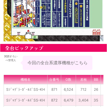
全台ピックアップ
関西すろい
べ管理人
今回の全台系濃厚機種がこちら
機種名
台番号
G数
差枚
BB
R
SｼﾞｬｸﾞﾗｰｶﾞｰﾙｽﾞSS-KH
871
6,524
712
26
2
SｼﾞｬｸﾞﾗｰｶﾞｰﾙｽﾞSS-KH
872
6,479
3,404
35
2