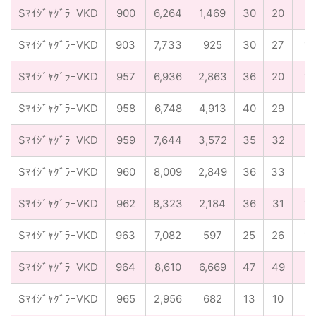
SﾏｲｼﾞｬｸﾞﾗｰVKD
900
6,264
1,469
30
20
1/
SﾏｲｼﾞｬｸﾞﾗｰVKD
903
7,733
925
30
27
1/
SﾏｲｼﾞｬｸﾞﾗｰVKD
957
6,936
2,863
36
20
1/
SﾏｲｼﾞｬｸﾞﾗｰVKD
958
6,748
4,913
40
29
1
SﾏｲｼﾞｬｸﾞﾗｰVKD
959
7,644
3,572
35
32
1/
SﾏｲｼﾞｬｸﾞﾗｰVKD
960
8,009
2,849
36
33
1/
SﾏｲｼﾞｬｸﾞﾗｰVKD
962
8,323
2,184
36
31
1/
SﾏｲｼﾞｬｸﾞﾗｰVKD
963
7,082
597
25
26
1/
SﾏｲｼﾞｬｸﾞﾗｰVKD
964
8,610
6,669
47
49
1
SﾏｲｼﾞｬｸﾞﾗｰVKD
965
2,956
682
13
10
1/