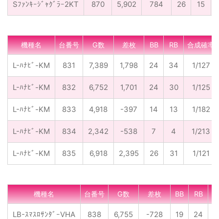
Sﾌｧﾝｷｰｼﾞｬｸﾞﾗｰ2KT
870
5,902
784
26
15
機種名
台番号
G数
差枚
BB
RB
合成確率
L-ﾊﾅﾋﾞ-KM
831
7,389
1,798
24
34
1/127
L-ﾊﾅﾋﾞ-KM
832
6,752
1,701
24
30
1/125
L-ﾊﾅﾋﾞ-KM
833
4,918
-397
14
13
1/182
L-ﾊﾅﾋﾞ-KM
834
2,342
-538
7
4
1/213
L-ﾊﾅﾋﾞ-KM
835
6,918
2,395
26
31
1/121
機種名
台番号
G数
差枚
BB
RB
合
LB-ｽﾏｽﾛｻﾝﾀﾞｰVHA
838
6,755
-728
19
24