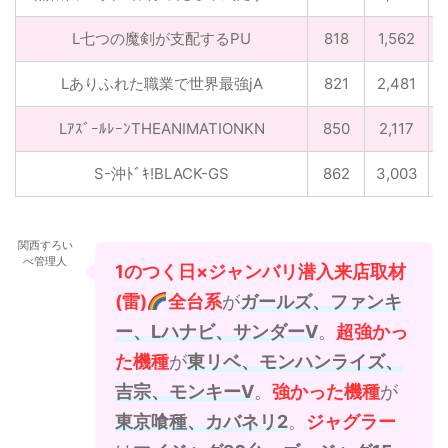
L七つの魔剣が支配するPU
818
1,562
Lありふれた職業で世界最強jA
821
2,481
LｱｽﾞｰﾙﾚｰﾝTHEANIMATIONKN
850
2,117
S-沖ﾄﾞｷ!BLACK-GS
862
3,003
関西すろい
べ管理人
1のつく日×ジャンバリ潜入来店取材
(雷)
全台系
が
ガールズ、ファンキ
ー、Lハナビ、サンダーV
。
超強かっ
た機種
が
東リベ、モンハンライズ、
吉宗、モンキーV
。
強かった機種
が
東京喰種、カバネリ2
。
ジャグラー