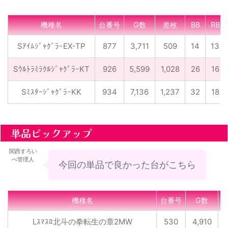
機種名
台番号
G数
差枚
BB
RB
SｱｲﾑｼﾞｬｸﾞﾗｰEX-TP
877
3,711
509
14
13
SｳﾙﾄﾗﾐﾗｸﾙｼﾞｬｸﾞﾗｰKT
926
5,599
1,028
26
16
SﾐｽﾀｰｼﾞｬｸﾞﾗｰKK
934
7,136
1,237
32
18
単品ピックアップ
関西すろい
べ管理人
今回の単品で良かった台がこちら
機種名
台番号
G数
Lｽﾏｽﾛ北斗の拳転生の章2MW
530
4,910