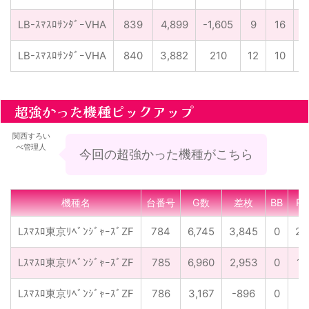
LB-ｽﾏｽﾛｻﾝﾀﾞｰVHA
839
4,899
-1,605
9
16
LB-ｽﾏｽﾛｻﾝﾀﾞｰVHA
840
3,882
210
12
10
超強かった機種ピックアップ
関西すろい
べ管理人
今回の超強かった機種がこちら
機種名
台番号
G数
差枚
BB
RB
Lｽﾏｽﾛ東京ﾘﾍﾞﾝｼﾞｬｰｽﾞZF
784
6,745
3,845
0
23
Lｽﾏｽﾛ東京ﾘﾍﾞﾝｼﾞｬｰｽﾞZF
785
6,960
2,953
0
12
Lｽﾏｽﾛ東京ﾘﾍﾞﾝｼﾞｬｰｽﾞZF
786
3,167
-896
0
2