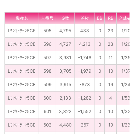
機種名
台番号
G数
差枚
BB
RB
合成確
Lﾓﾝｷｰﾀｰﾝ5CE
595
4,795
433
0
23
1/208
Lﾓﾝｷｰﾀｰﾝ5CE
596
4,727
4,213
0
23
1/206
Lﾓﾝｷｰﾀｰﾝ5CE
597
3,931
-1,746
0
11
1/357
Lﾓﾝｷｰﾀｰﾝ5CE
598
3,705
-1,979
0
10
1/371
Lﾓﾝｷｰﾀｰﾝ5CE
599
3,915
-873
0
16
1/245
Lﾓﾝｷｰﾀｰﾝ5CE
600
2,133
-1,282
0
4
1/533
Lﾓﾝｷｰﾀｰﾝ5CE
601
3,322
-1,552
0
10
1/332
Lﾓﾝｷｰﾀｰﾝ5CE
602
4,480
267
0
19
1/236