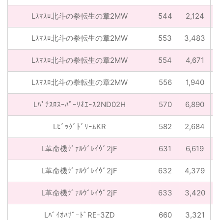
Lｽﾏｽﾛ北斗の拳転生の章2MW
544
2,124
Lｽﾏｽﾛ北斗の拳転生の章2MW
553
3,483
Lｽﾏｽﾛ北斗の拳転生の章2MW
554
4,671
Lｽﾏｽﾛ北斗の拳転生の章2MW
556
1,940
Lﾊﾟﾁｽﾛｽｰﾊﾟｰﾘｵｴｰｽ2ND02H
570
6,890
LﾋﾞｯｸﾞﾄﾞﾘｰﾑKR
582
2,684
L革命機ｳﾞｧﾙｳﾞﾚｲｳﾞ2jF
631
6,619
L革命機ｳﾞｧﾙｳﾞﾚｲｳﾞ2jF
632
4,379
L革命機ｳﾞｧﾙｳﾞﾚｲｳﾞ2jF
633
3,420
1
LﾊﾞｲｵﾊｻﾞｰﾄﾞRE-3ZD
660
3,321