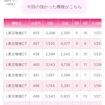
関西すろい
べ管理人
今回の強かった機種がこちら
機種名
台番号
G数
差枚
BB
RB
合成確率
L東京喰種CT
455
3,396
2,305
0
16
1/212
L東京喰種CT
457
1,520
4,077
0
6
1/253
L東京喰種CT
458
2,394
2,242
0
10
1/239
L東京喰種CT
460
3,143
4,726
0
11
1/286
L東京喰種CT
461
1,567
2,099
0
7
1/224
L東京喰種CT
466
1,749
2,391
0
9
1/194
L東京喰種CT
468
3,543
5,903
0
13
1/273