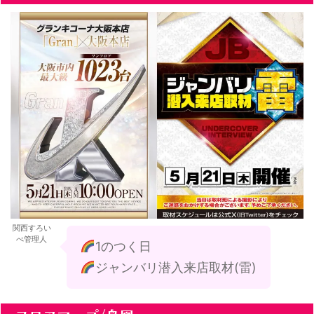
関西すろい
べ管理人
1のつく日
ジャンバリ潜入来店取材(雷)