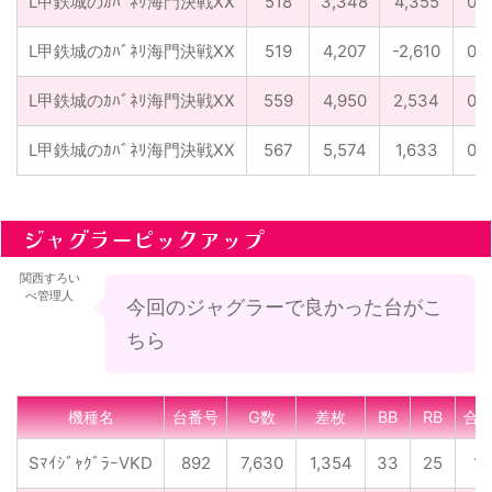
L甲鉄城のｶﾊﾞﾈﾘ海門決戦XX
518
3,348
4,355
0
L甲鉄城のｶﾊﾞﾈﾘ海門決戦XX
519
4,207
-2,610
0
L甲鉄城のｶﾊﾞﾈﾘ海門決戦XX
559
4,950
2,534
0
L甲鉄城のｶﾊﾞﾈﾘ海門決戦XX
567
5,574
1,633
0
ジャグラーピックアップ
関西すろい
べ管理人
今回のジャグラーで良かった台がこ
ちら
機種名
台番号
G数
差枚
BB
RB
合
SﾏｲｼﾞｬｸﾞﾗｰVKD
892
7,630
1,354
33
25
1/