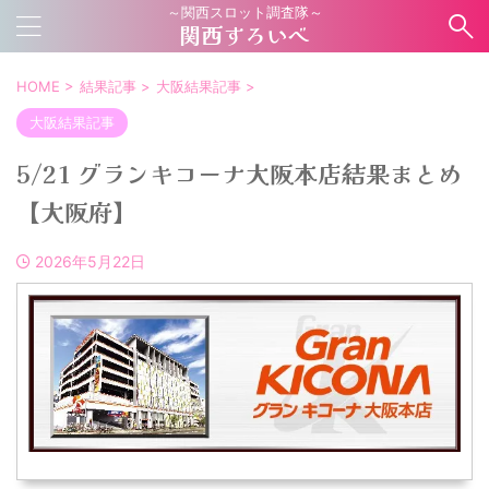
～関西スロット調査隊～
関西すろいべ
HOME
>
結果記事
>
大阪結果記事
>
大阪結果記事
5/21 グランキコーナ大阪本店結果まとめ
【大阪府】
2026年5月22日