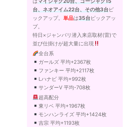
は
マイジャグ20台、ゴージャグ15
台、ネオアイム22台、その他3台
ピ
ックアップ。
単品
は
35台
ピックアッ
プ。
特日×ジャンバリ潜入来店取材(雷)で
並び仕掛けが超大量に出現
全台系
ガールズ 平均+2367枚
ファンキー 平均+2117枚
Lハナビ 平均+992枚
サンダーV 平均-708枚
超高配分
東リベ 平均+1967枚
モンハンライズ 平均+1424枚
吉宗 平均+1193枚