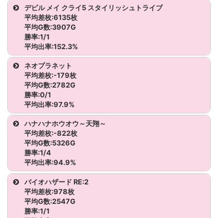
機種名
台番号
G数
差枚
BB
RB
合成確
デビル メイ クライ5 スタイリッシュトライブ
革命機ヴァルヴレイヴ2
平均差枚:6135枚
ディスクアップ2
234
763
-222
2
0
1/381.
平均G数:3907G
革命機ヴァルヴレイヴ2
勝率:1/1
平均出率:152.3%
革命機ヴァルヴレイヴ2
機種名
台番号
G
ネオプラネット
平均差枚:-179枚
モンキーターンV
デビル メイ クライ5 スタイリッシュトライブ
193
3,
平均G数:2782G
勝率:0/1
モンキーターンV
平均出率:97.9%
モンキーターンV
機種名
台番号
G数
差枚
BB
RB
合成確
ハナハナホウオウ～天翔～
平均差枚:-822枚
ネオプラネット
221
2,782
-179
9
9
1/154.
平均G数:5326G
モンキーターンV
勝率:1/4
平均出率:94.9%
モンキーターンV
機種名
台番号
G数
差枚
BB
バイオハザード RE:2
バーニングエクスプレス
平均差枚:978枚
ハナハナホウオウ～天翔～
270
5,694
307
22
平均G数:2547G
ネオプラネット
勝率:1/1