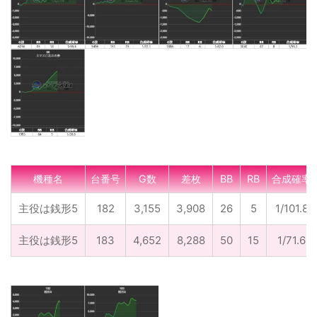
機種名
台番号
G数
差枚
BB
RB
合成確率
主役は銭形5
182
3,155
3,908
26
5
1/101.8
主役は銭形5
183
4,652
8,288
50
15
1/71.6