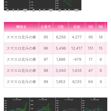
機種名
台番号
G数
差枚
BB
RB
合
スマスロ北斗の拳
95
6,256
4,277
95
18
1
スマスロ北斗の拳
96
5,496
12,417
151
15
1
スマスロ北斗の拳
97
1,886
-479
17
6
1
スマスロ北斗の拳
98
3,040
1,435
47
8
1
スマスロ北斗の拳
99
1,953
6,135
64
9
1