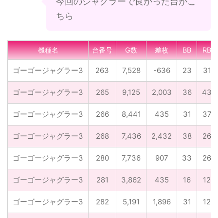
今回のジャグラーで良かった台がこ
ちら
機種名
台番号
G数
差枚
BB
RB
ゴーゴージャグラー3
263
7,528
-636
23
31
ゴーゴージャグラー3
265
9,125
2,003
36
43
ゴーゴージャグラー3
266
8,441
435
31
37
ゴーゴージャグラー3
268
7,436
2,432
38
26
ゴーゴージャグラー3
280
7,736
907
33
26
ゴーゴージャグラー3
281
3,862
435
16
12
ゴーゴージャグラー3
282
5,191
1,896
31
12