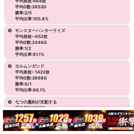
平均差枚:464枚
ミリオンゴッド‐神々の軌跡‐
163
5,371
-3,675
平均G数:2653G
甲鉄城のカバネリ 海門(うなと)決戦
勝率:2/5
平均出率:105.8%
ミリオンゴッド‐神々の軌跡‐
164
3,785
13,183
甲鉄城のカバネリ 海門(うなと)決戦
機種名
台番号
G数
差枚
BB
RB
モンスターハンターライズ
ミリオンゴッド‐神々の軌跡‐
165
4,748
-289
甲鉄城のカバネリ 海門(うなと)決戦
平均差枚:-652枚
モンキーターンV
215
3,570
-1,379
30
13
平均G数:2446G
ミリオンゴッド‐神々の軌跡‐
166
6,279
-1,832
勝率:1/2
革命機ヴァルヴレイヴ
平均出率:91.1%
モンキーターンV
216
812
-236
10
3
革命機ヴァルヴレイヴ
機種名
台番号
G数
差枚
BB
ヨルムンガンド
モンキーターンV
217
2,571
1,811
35
9
平均差枚:-1422枚
革命機ヴァルヴレイヴ
モンスターハンターライズ
204
4,151
-1,339
43
平均G数:3998G
モンキーターンV
218
1,762
-479
14
8
勝率:0/1
平均出率:88.1%
革命機ヴァルヴレイヴ
モンスターハンターライズ
205
741
35
10
モンキーターンV
219
4,549
2,603
64
21
機種名
台番号
G数
差枚
BB
RB
合
七つの魔剣が支配する
革命機ヴァルヴレイヴ
平均差枚:707枚
ヨルムンガンド
189
3,998
-1,422
17
10
1/1
平均G数:2181G
ファンキージャグラー2
勝率:1/1
平均出率:110.8%
ファンキージャグラー2