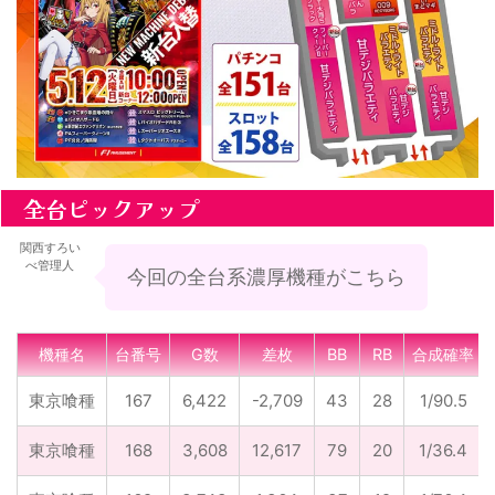
全台ピックアップ
関西すろい
べ管理人
今回の全台系濃厚機種がこちら
機種名
台番号
G数
差枚
BB
RB
合成確率
東京喰種
167
6,422
-2,709
43
28
1/90.5
東京喰種
168
3,608
12,617
79
20
1/36.4