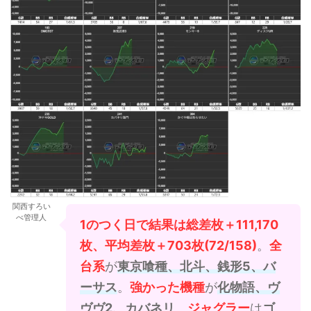
関西すろい
べ管理人
1のつく日で結果は総差枚＋111,170
枚、平均差枚＋703枚(72/158)
。
全
台系
が
東京喰種、北斗、銭形5、バ
ーサス
。
強かった機種
が
化物語、ヴ
ヴヴ2、カバネリ
。
ジャグラー
は
ゴ