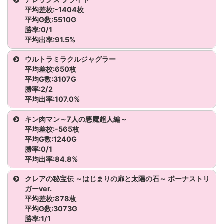
東京喰種
平均差枚:-1404枚
アイムジャグラーEX-TP
254
2,422
-579
7
平均G数:5510G
勝率:0/1
東京喰種
平均出率:91.5%
アイムジャグラーEX-TP
255
6,243
435
25
ゴッドイーター リザレクション
機種名
台番号
G数
差枚
BB
RB
ウルトラミラクルジャグラー
アイムジャグラーEX-TP
256
9,213
1,307
35
平均差枚:650枚
ゴッドイーター リザレクション
アレックス ブライト
226
5,510
-1,404
14
12
平均G数:3107G
アイムジャグラーEX-TP
257
2,879
-936
7
勝率:2/2
マギアレコード 魔法少女まどか☆マギカ外伝
平均出率:107.0%
アイムジャグラーEX-TP
258
4,960
-1,065
17
機種名
台番号
G数
差枚
BB
キン肉マン～7人の悪魔超人編～
マギアレコード 魔法少女まどか☆マギカ外伝
平均差枚:-565枚
アイムジャグラーEX-TP
259
4,844
578
21
ウルトラミラクルジャグラー
289
3,755
921
21
平均G数:1240G
東京リベンジャーズ
勝率:0/1
アイムジャグラーEX-TP
291
2,881
-908
9
平均出率:84.8%
ウルトラミラクルジャグラー
290
2,459
378
12
東京リベンジャーズ
アイムジャグラーEX-TP
292
7,676
3,996
43
機種名
台番号
G数
差枚
クレアの秘宝伝 ～はじまりの扉と太陽の石～ ボーナストリ
ガーver.
からくりサーカス
キン肉マン～7人の悪魔超人編～
198
1,240
-565
平均差枚:878枚
アイムジャグラーEX-TP
293
4,844
-1,208
15
平均G数:3073G
からくりサーカス
勝率:1/1
アイムジャグラーEX-TP
294
4,250
-508
15