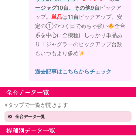
ージャグ10台、その他9台
ピックア
ップ。
単品
は
11台
ピックアップ。安
定の①のつく日でめちゃ強い
全台
系を中心に全機種にしっかり単品あ
り！ジャグラーのピックアップ台数
もいつもより多め
過去記事はこちらからチェック
全台データ一覧
※タップで一覧が開きます
全台データ一覧
機種名
機種別データ一覧