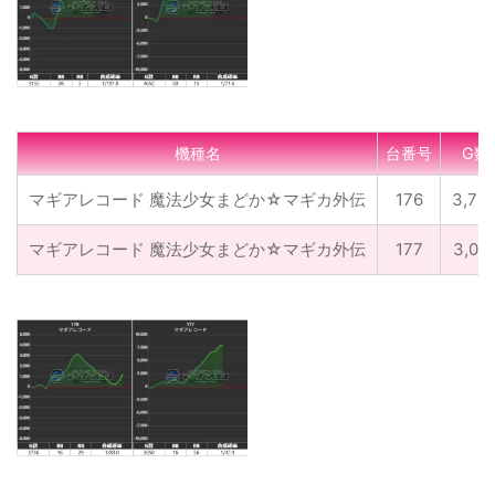
機種名
台番号
G数
マギアレコード 魔法少女まどか☆マギカ外伝
176
3,73
マギアレコード 魔法少女まどか☆マギカ外伝
177
3,05