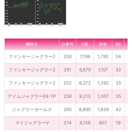
機種名
台番号
G数
差枚
BB
R
ファンキージャグラー2
250
7,106
1,792
34
2
ファンキージャグラー2
251
6,670
1,107
32
1
ファンキージャグラー2
253
8,272
1,392
35
2
アイムジャグラーEX-TP
256
9,213
1,307
35
4
ジャグラーガールズ
260
8,890
1,939
42
3
マイジャグラーV
274
4,139
607
19
1