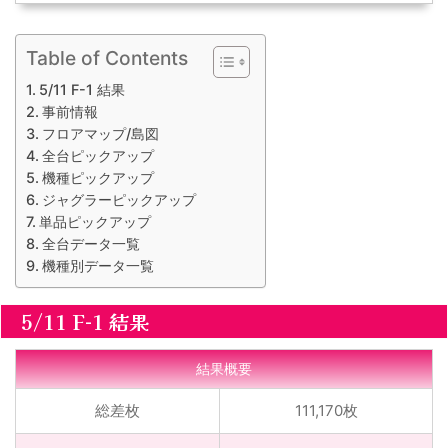
Table of Contents
5/11 F-1 結果
事前情報
フロアマップ/島図
全台ピックアップ
機種ピックアップ
ジャグラーピックアップ
単品ピックアップ
全台データ一覧
機種別データ一覧
5/11 F-1 結果
結果概要
総差枚
111,170枚