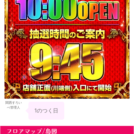
関西すろい
べ管理人
1のつく日
フロアマップ/島図