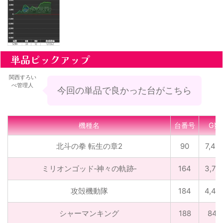
単品ピックアップ
関西すろい
べ管理人
今回の単品で良かった台がこちら
機種名
台番号
G数
北斗の拳 転生の章2
90
7,41
ミリオンゴッド‐神々の軌跡‐
164
3,78
攻殻機動隊
184
4,47
シャーマンキング
188
847