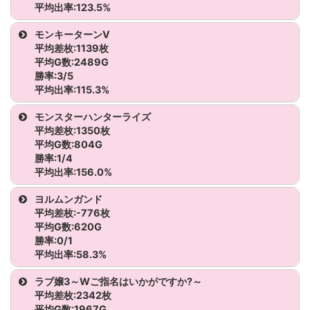
平均出率:123.5%
マギアレコード 魔法少女まどか☆マギカ外伝
195
2,0
東京リベンジャーズ
マイジャグラーV
149
6,570
384
29
14
機種名
台番号
G数
差枚
B
モンキーターンV
ToLOVEるダークネス
平均差枚:1139枚
マイジャグラーV
150
5,746
1,905
28
19
1
ミリオンゴッド‐神々の軌跡‐
207
5,109
6,811
平均G数:2489G
勝率:3/5
ToLOVEるダークネス
マイジャグラーV
151
2,598
-1,053
6
7
平均出率:115.3%
ミリオンゴッド‐神々の軌跡‐
208
5,552
9,238
ToLOVEるダークネス
マイジャグラーV
152
7,525
1,468
32
28
1
機種名
台番号
G数
差枚
BB
RB
モンスターハンターライズ
ミリオンゴッド‐神々の軌跡‐
209
4,624
-5,262
平均差枚:1350枚
かぐや様は告らせたい
モンキーターンV
170
3,936
2,790
46
13
平均G数:804G
勝率:1/4
かぐや様は告らせたい
平均出率:156.0%
モンキーターンV
171
3,098
-1,803
17
9
機種名
台番号
G数
差枚
BB
ヨルムンガンド
かぐや様は告らせたい
モンキーターンV
172
3,722
4,280
64
18
平均差枚:-776枚
モンスターハンターライズ
166
2,497
5,488
56
平均G数:620G
かぐや様は告らせたい
モンキーターンV
173
399
-85
2
1
勝率:0/1
平均出率:58.3%
モンスターハンターライズ
167
0
0
0
戦国乙女4 戦乱に閃く炯眼の軍師
モンキーターンV
174
1,290
514
18
3
機種名
台番号
G数
差枚
BB
RB
合成確率
ラブ嬢3～Wご指名はいかがですか?～
モンスターハンターライズ
168
719
-89
9
戦国乙女4 戦乱に閃く炯眼の軍師
平均差枚:2342枚
ヨルムンガンド
232
620
-776
2
1
1/206.7
平均G数:1967G