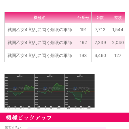
機種名
台番号
G数
差枚
戦国乙女4 戦乱に閃く炯眼の軍師
191
7,712
1,544
戦国乙女4 戦乱に閃く炯眼の軍師
192
7,239
2,040
戦国乙女4 戦乱に閃く炯眼の軍師
193
6,460
127
機種ピックアップ
関西すろい