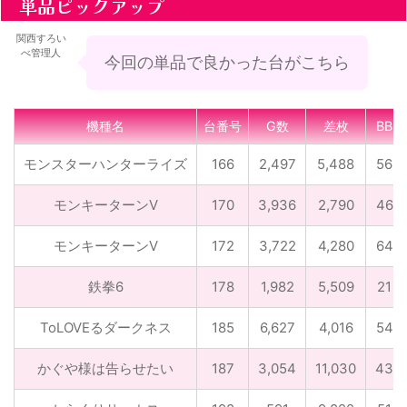
単品ピックアップ
関西すろい
べ管理人
今回の単品で良かった台がこちら
機種名
台番号
G数
差枚
BB
モンスターハンターライズ
166
2,497
5,488
56
モンキーターンV
170
3,936
2,790
46
モンキーターンV
172
3,722
4,280
64
鉄拳6
178
1,982
5,509
21
ToLOVEるダークネス
185
6,627
4,016
54
かぐや様は告らせたい
187
3,054
11,030
43