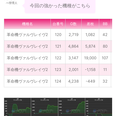
べ管理人
今回の強かった機種がこちら
機種名
台番号
G数
差枚
BB
R
革命機ヴァルヴレイヴ2
120
2,719
1,082
42
革命機ヴァルヴレイヴ2
121
4,864
5,874
80
革命機ヴァルヴレイヴ2
122
3,147
19,000
107
革命機ヴァルヴレイヴ2
123
2,001
-1,158
11
革命機ヴァルヴレイヴ2
124
4,238
-449
32