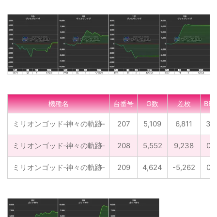
機種名
台番号
G数
差枚
BB
ミリオンゴッド‐神々の軌跡‐
207
5,109
6,811
3
ミリオンゴッド‐神々の軌跡‐
208
5,552
9,238
0
ミリオンゴッド‐神々の軌跡‐
209
4,624
-5,262
0