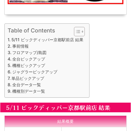
Table of Contents
5/11 ビックディッパー京都駅前店 結果
事前情報
フロアマップ/島図
全台ピックアップ
機種ピックアップ
ジャグラーピックアップ
単品ピックアップ
全台データ一覧
機種別データ一覧
5/11 ビックディッパー京都駅前店 結果
結果概要