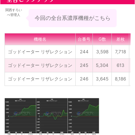
関西すろい
べ管理人
今回の全台系濃厚機種がこちら
機種名
台番号
G数
差枚
ゴッドイーター リザレクション
244
3,598
7,718
ゴッドイーター リザレクション
245
5,304
613
ゴッドイーター リザレクション
246
3,645
8,186