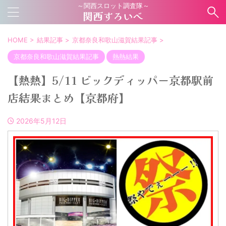
～関西スロット調査隊～
関西すろいべ
HOME
>
結果記事
>
京都奈良和歌山滋賀結果記事
>
京都奈良和歌山滋賀結果記事
熱熱結果
【熱熱】5/11 ビックディッパー京都駅前
店結果まとめ【京都府】
2026年5月12日