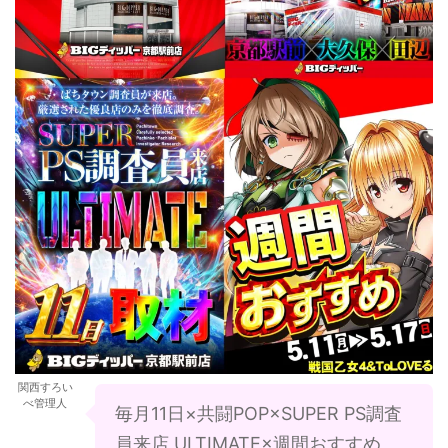
関西すろい
べ管理人
毎月11日×共闘POP×SUPER PS調査
員来店 ULTIMATE×週間おすすめ