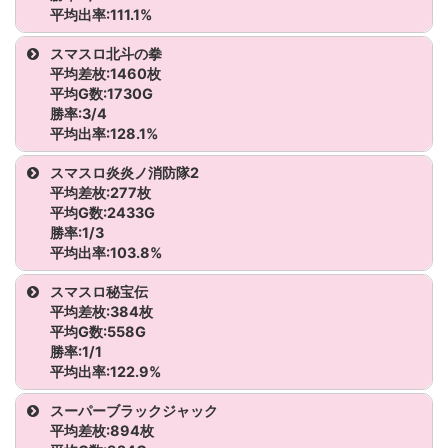
バーサスリヴァイズ
平均出率:111.1%
ゴーゴージャグラー3
130
7,254
79
25
29
機種名
台番号
G数
差枚
BB
RB
合成
スマスロ北斗の拳
交響詩篇エウレカセブン HI-EVOLUTION ZERO TYPE‐A
ゴーゴージャグラー3
131
6,517
-173
21
34
平均差枚:1460枚
スマスロ ハナビ
104
3,457
1,150
16
7
1/15
平均G数:1730G
マイジャグラーV
ゴーゴージャグラー3
132
4,671
1,061
23
12
勝率:3/4
平均出率:128.1%
マイジャグラーV
ゴーゴージャグラー3
133
1,673
-319
6
3
機種名
台番号
G数
差枚
BB
RB
合
スマスロ炎炎ノ消防隊2
平均差枚:277枚
マイジャグラーV
ゴーゴージャグラー3
134
2,414
66
9
7
スマスロ北斗の拳
217
820
608
13
2
1
平均G数:2433G
勝率:1/3
マイジャグラーV
平均出率:103.8%
スマスロ北斗の拳
218
199
-199
1
1
1
マイジャグラーV
機種名
台番号
G数
差枚
BB
スマスロ秘宝伝
スマスロ北斗の拳
219
4,011
4,780
83
13
1
平均差枚:384枚
マイジャグラーV
スマスロ炎炎ノ消防隊2
239
1,153
-105
7
平均G数:558G
スマスロ北斗の拳
220
1,888
650
24
7
1
勝率:1/1
平均出率:122.9%
マイジャグラーV
スマスロ炎炎ノ消防隊2
240
4,250
2,863
26
機種名
台番号
G数
差枚
BB
RB
合成確率
スーパーブラックジャック
マイジャグラーV
スマスロ炎炎ノ消防隊2
241
1,896
-1,928
3
平均差枚:894枚