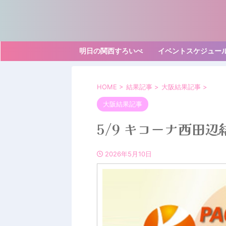
明日の関西すろいべ
イベントスケジュー
HOME
>
結果記事
>
大阪結果記事
>
大阪結果記事
5/9 キコーナ西田
2026年5月10日