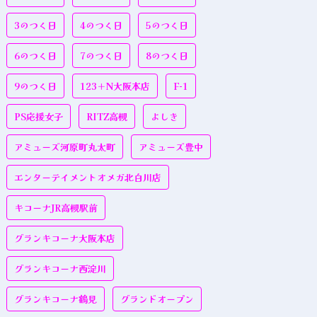
3のつく日
4のつく日
5のつく日
6のつく日
7のつく日
8のつく日
9のつく日
123＋N大阪本店
F-1
PS応援女子
RITZ高槻
よしき
アミューズ河原町丸太町
アミューズ豊中
エンターテイメントオメガ北白川店
キコーナJR高槻駅前
グランキコーナ大阪本店
グランキコーナ西淀川
グランキコーナ鶴見
グランドオープン