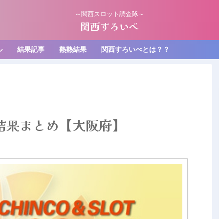
～関西スロット調査隊～
関西すろいべ
ル
結果記事
熱熱結果
関西すろいべとは？？
辺結果まとめ【大阪府】