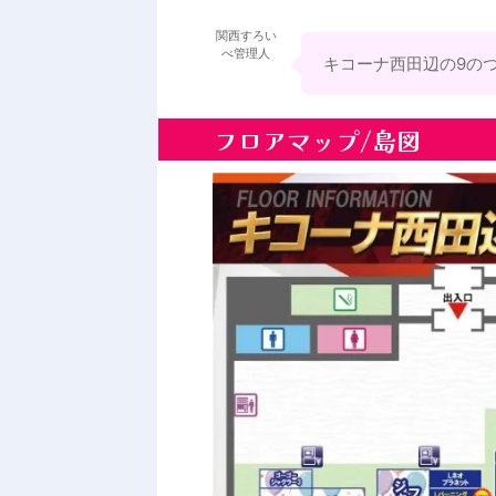
関西すろい
べ管理人
キコーナ西田辺の9のつ
フロアマップ/島図