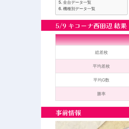
全台データ一覧
機種別データ一覧
5/9 キコーナ西田辺 結果
総差枚
平均差枚
平均G数
勝率
事前情報