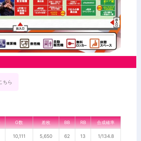
こちら
号
G数
差枚
BB
RB
合成確率
10,111
5,650
62
13
1/134.8