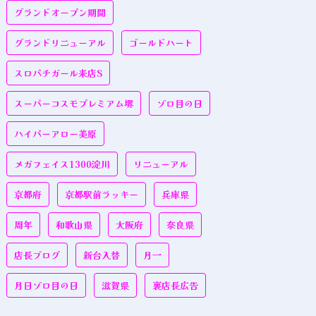
グランドオープン期間
グランドリニューアル
ゴールドハート
スロパチガール来店S
スーパーコスモプレミアム堺
ゾロ目の日
ハイパーアロー美原
メガフェイス1300淀川
リニューアル
京都府
京都駅前ラッキー
兵庫県
周年
和歌山県
大阪府
奈良県
店長ブログ
新台入替
月一
月日ゾロ目の日
滋賀県
裏店長広告