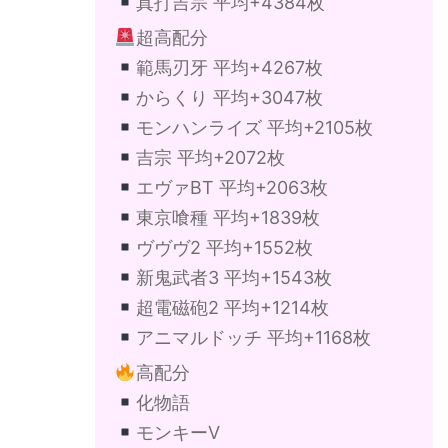
真打吉宗 平均+4384枚
超高配分
範馬刃牙 平均+4267枚
からくり 平均+3047枚
モンハンライズ 平均+2105枚
吉宗 平均+2072枚
エヴァBT 平均+2063枚
東京喰種 平均+1839枚
ヴヴヴ2 平均+1552枚
新鬼武者3 平均+1543枚
超電磁砲2 平均+1214枚
アニマルドッチ 平均+1168枚
高配分
化物語
モンキーV