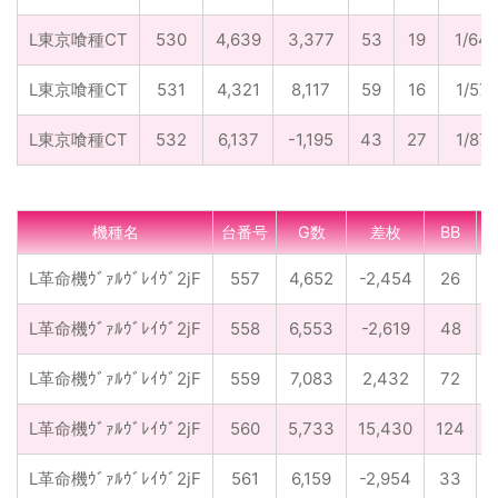
L東京喰種CT
530
4,639
3,377
53
19
1/64.
L東京喰種CT
531
4,321
8,117
59
16
1/57.
L東京喰種CT
532
6,137
-1,195
43
27
1/87.
機種名
台番号
G数
差枚
BB
R
L革命機ｳﾞｧﾙｳﾞﾚｲｳﾞ2jF
557
4,652
-2,454
26
L革命機ｳﾞｧﾙｳﾞﾚｲｳﾞ2jF
558
6,553
-2,619
48
L革命機ｳﾞｧﾙｳﾞﾚｲｳﾞ2jF
559
7,083
2,432
72
L革命機ｳﾞｧﾙｳﾞﾚｲｳﾞ2jF
560
5,733
15,430
124
L革命機ｳﾞｧﾙｳﾞﾚｲｳﾞ2jF
561
6,159
-2,954
33