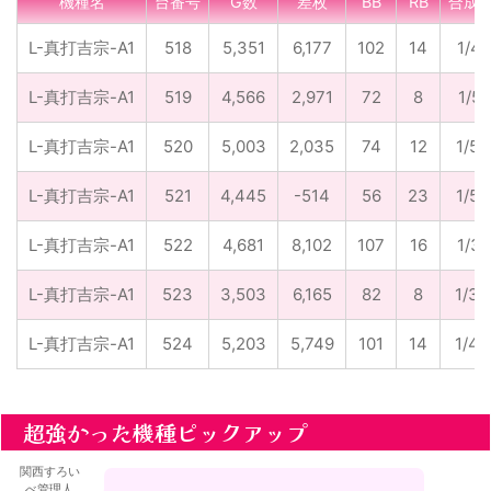
機種名
台番号
G数
差枚
BB
RB
合成
L-真打吉宗-A1
518
5,351
6,177
102
14
1/46
L-真打吉宗-A1
519
4,566
2,971
72
8
1/57
L-真打吉宗-A1
520
5,003
2,035
74
12
1/58
L-真打吉宗-A1
521
4,445
-514
56
23
1/56
L-真打吉宗-A1
522
4,681
8,102
107
16
1/38
L-真打吉宗-A1
523
3,503
6,165
82
8
1/38
L-真打吉宗-A1
524
5,203
5,749
101
14
1/45
超強かった機種ピックアップ
関西すろい
べ管理人