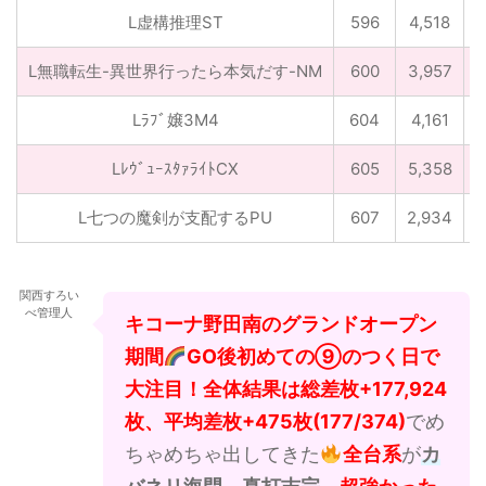
L虚構推理ST
596
4,518
4
L無職転生-異世界行ったら本気だす-NM
600
3,957
5
Lﾗﾌﾞ嬢3M4
604
4,161
2
LﾚｳﾞｭｰｽﾀｧﾗｲﾄCX
605
5,358
L七つの魔剣が支配するPU
607
2,934
5
関西すろい
べ管理人
キコーナ野田南のグランドオープン
期間
GO後初めての⑨のつく日で
大注目！全体結果は総差枚+177,924
枚、平均差枚+475枚(177/374)
でめ
ちゃめちゃ出してきた
全台系
が
カ