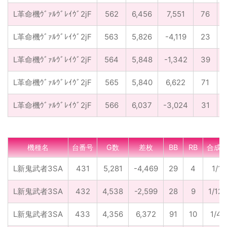
L革命機ｳﾞｧﾙｳﾞﾚｲｳﾞ2jF
562
6,456
7,551
76
L革命機ｳﾞｧﾙｳﾞﾚｲｳﾞ2jF
563
5,826
-4,119
23
L革命機ｳﾞｧﾙｳﾞﾚｲｳﾞ2jF
564
5,848
-1,342
39
L革命機ｳﾞｧﾙｳﾞﾚｲｳﾞ2jF
565
5,840
6,622
71
L革命機ｳﾞｧﾙｳﾞﾚｲｳﾞ2jF
566
6,037
-3,024
31
機種名
台番号
G数
差枚
BB
RB
合成
L新鬼武者3SA
431
5,281
-4,469
29
4
1/16
L新鬼武者3SA
432
4,538
-2,599
28
9
1/122
L新鬼武者3SA
433
4,356
6,372
91
10
1/43