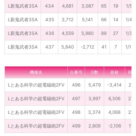
L新鬼武者3SA
434
4,681
3,087
65
19
1/55
L新鬼武者3SA
435
3,712
5,141
66
14
1/46
L新鬼武者3SA
436
4,559
5,980
89
27
1/39
L新鬼武者3SA
437
5,840
-2,712
41
7
1/121
機種名
台番号
G数
差枚
BB
Lとある科学の超電磁砲2FV
496
5,479
-3,414
21
Lとある科学の超電磁砲2FV
497
3,997
6,306
27
Lとある科学の超電磁砲2FV
498
3,374
4,068
22
Lとある科学の超電磁砲2FV
499
2,809
-2,106
11