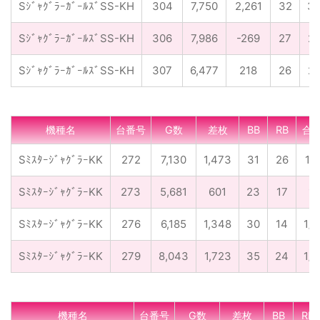
SｼﾞｬｸﾞﾗｰｶﾞｰﾙｽﾞSS-KH
304
7,750
2,261
32
3
SｼﾞｬｸﾞﾗｰｶﾞｰﾙｽﾞSS-KH
306
7,986
-269
27
2
SｼﾞｬｸﾞﾗｰｶﾞｰﾙｽﾞSS-KH
307
6,477
218
26
2
機種名
台番号
G数
差枚
BB
RB
合
SﾐｽﾀｰｼﾞｬｸﾞﾗｰKK
272
7,130
1,473
31
26
1/1
SﾐｽﾀｰｼﾞｬｸﾞﾗｰKK
273
5,681
601
23
17
1/
SﾐｽﾀｰｼﾞｬｸﾞﾗｰKK
276
6,185
1,348
30
14
1/1
SﾐｽﾀｰｼﾞｬｸﾞﾗｰKK
279
8,043
1,723
35
24
1/1
機種名
台番号
G数
差枚
BB
RB