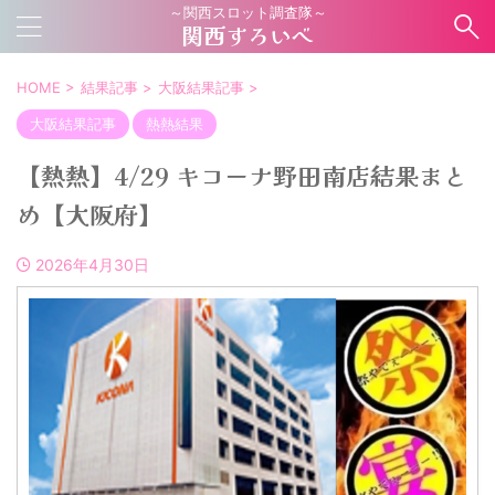
～関西スロット調査隊～
関西すろいべ
HOME
>
結果記事
>
大阪結果記事
>
大阪結果記事
熱熱結果
【熱熱】4/29 キコーナ野田南店結果まと
め【大阪府】
2026年4月30日