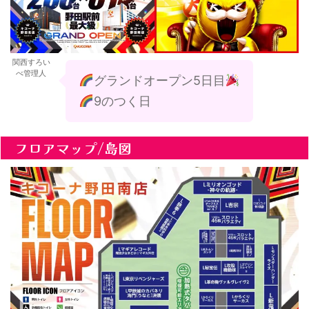
関西すろい
べ管理人
グランドオープン5日目
9のつく日
フロアマップ/島図