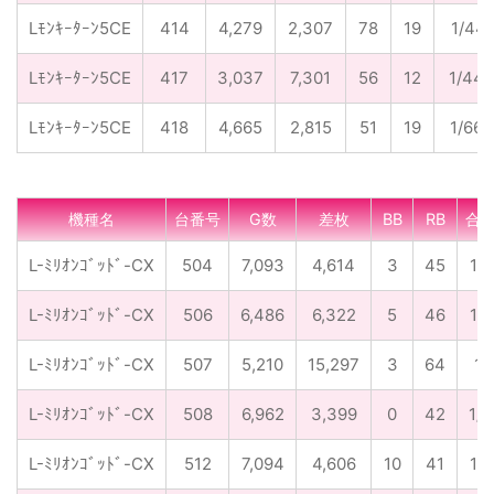
Lﾓﾝｷｰﾀｰﾝ5CE
414
4,279
2,307
78
19
1/44.
Lﾓﾝｷｰﾀｰﾝ5CE
417
3,037
7,301
56
12
1/44.
Lﾓﾝｷｰﾀｰﾝ5CE
418
4,665
2,815
51
19
1/66.
機種名
台番号
G数
差枚
BB
RB
合
L-ﾐﾘｵﾝｺﾞｯﾄﾞ-CX
504
7,093
4,614
3
45
1/1
L-ﾐﾘｵﾝｺﾞｯﾄﾞ-CX
506
6,486
6,322
5
46
1/1
L-ﾐﾘｵﾝｺﾞｯﾄﾞ-CX
507
5,210
15,297
3
64
1/
L-ﾐﾘｵﾝｺﾞｯﾄﾞ-CX
508
6,962
3,399
0
42
1/1
L-ﾐﾘｵﾝｺﾞｯﾄﾞ-CX
512
7,094
4,606
10
41
1/1