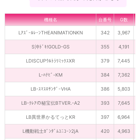
機種名
台番号
G数
LｱｽﾞｰﾙﾚｰﾝTHEANIMATIONKN
342
3,967
S沖ﾄﾞｷ!GOLD-GS
355
4,191
3
LDISCUPｳﾙﾄﾗﾘﾐｯｸｽXR
379
7,445
3
L-ﾊﾅﾋﾞ-KM
384
7,362
3
LB-ｽﾏｽﾛｻﾝﾀﾞｰVHA
386
5,803
LB-ｸﾚｱの秘宝伝BTVER.-A2
393
7,645
3
LB異世界かるてっとKR
397
6,964
4
L機動戦士ｶﾞﾝﾀﾞﾑﾕﾆｺｰﾝ2jA
420
4,963