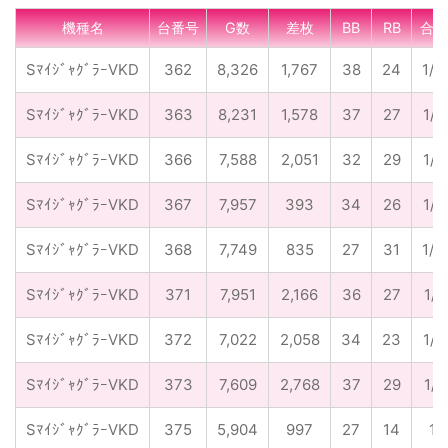
機種名
台番号
G数
差枚
BB
RB
合成
SﾏｲｼﾞｬｸﾞﾗｰVKD
362
8,326
1,767
38
24
1/1
SﾏｲｼﾞｬｸﾞﾗｰVKD
363
8,231
1,578
37
27
1/1
SﾏｲｼﾞｬｸﾞﾗｰVKD
366
7,588
2,051
32
29
1/1
SﾏｲｼﾞｬｸﾞﾗｰVKD
367
7,957
393
34
26
1/1
SﾏｲｼﾞｬｸﾞﾗｰVKD
368
7,749
835
27
31
1/1
SﾏｲｼﾞｬｸﾞﾗｰVKD
371
7,951
2,166
36
27
1/1
SﾏｲｼﾞｬｸﾞﾗｰVKD
372
7,022
2,058
34
23
1/1
SﾏｲｼﾞｬｸﾞﾗｰVKD
373
7,609
2,768
37
29
1/1
SﾏｲｼﾞｬｸﾞﾗｰVKD
375
5,904
997
27
14
1/