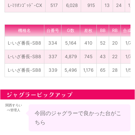
L-ﾐﾘｵﾝｺﾞｯﾄﾞ-CX
517
6,028
915
13
24
1/1
機種名
台番号
G数
差枚
BB
RB
合成
L-いざ番長-SB8
334
5,164
410
52
20
1/71
L-いざ番長-SB8
337
4,879
745
43
22
1/75
L-いざ番長-SB8
339
5,496
1,176
65
28
1/59
ジャグラーピックアップ
関西すろい
べ管理人
今回のジャグラーで良かった台がこ
ちら