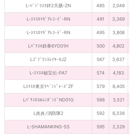
L-ﾊﾞｼﾞﾘｽｸ絆2天膳-ZN
485
2,046
3
L-ｽﾏｽﾛﾏｷﾞｱﾚｺｰﾄﾞ-RN
491
3,369
6
L-ｽﾏｽﾛﾏｷﾞｱﾚｺｰﾄﾞ-RN
495
3,806
2
Lﾊﾟﾁｽﾛ鉄拳6YD01H
500
4,802
LｺﾞﾌﾞﾘﾝｽﾚｲﾔｰⅡJZ
567
3,637
5
L-ｽﾏｽﾛ秘宝伝-PA7
574
4,183
3
Lｽﾏｽﾛ東京ﾘﾍﾞﾝｼﾞｬｰｽﾞZF
579
8,405
2
LﾊﾟﾁｽﾛﾖﾙﾑﾝｶﾞﾝﾄﾞND01G
588
3,521
9
L炎炎ﾉ消防隊2
592
6,336
L-SHAMANKING-SS
595
2,329
5