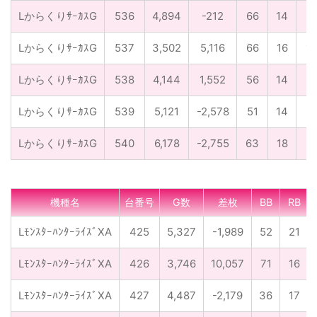
LからくりｻｰｶｽG
536
4,894
-212
66
14
1/
LからくりｻｰｶｽG
537
3,502
5,116
66
16
1/
LからくりｻｰｶｽG
538
4,144
1,552
56
14
1/
LからくりｻｰｶｽG
539
5,121
-2,578
51
14
1/
LからくりｻｰｶｽG
540
6,178
-2,755
63
18
1/
機種名
台番号
G数
差枚
BB
RB
LﾓﾝｽﾀｰﾊﾝﾀｰﾗｲｽﾞXA
425
5,327
-1,989
52
21
LﾓﾝｽﾀｰﾊﾝﾀｰﾗｲｽﾞXA
426
3,746
10,057
71
16
LﾓﾝｽﾀｰﾊﾝﾀｰﾗｲｽﾞXA
427
4,487
-2,179
36
17