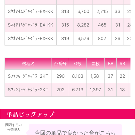
SﾈｵｱｲﾑｼﾞｬｸﾞﾗｰEX-KK
313
6,700
2,715
33
29
SﾈｵｱｲﾑｼﾞｬｸﾞﾗｰEX-KK
315
8,282
465
31
28
SﾈｵｱｲﾑｼﾞｬｸﾞﾗｰEX-KK
319
6,579
802
26
23
機種名
台番号
G数
差枚
BB
RB
合
Sﾌｧﾝｷｰｼﾞｬｸﾞﾗｰ2KT
290
8,103
1,581
37
22
1
Sﾌｧﾝｷｰｼﾞｬｸﾞﾗｰ2KT
292
6,713
1,397
31
18
単品ピックアップ
関西すろい
べ管理人
今回の単品で良かった台がこちら