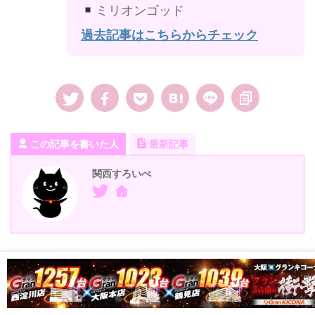
ミリオンゴッド
過去記事はこちらからチェック
この記事を書いた人
最新記事
関西すろいべ
-
大阪結果記事
,
熱熱結果
-
9のつく日
,
キコーナ野田南店
,
グランドオープン
,
グランドオープン
期間
,
大阪府