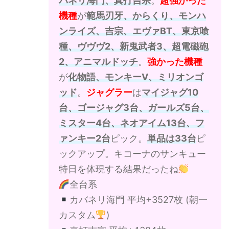
バネリ海門、真打吉宗
。
超強かった
機種
が
範馬刃牙、からくり、モンハ
ンライズ、吉宗、エヴァBT、東京喰
種、ヴヴヴ2、新鬼武者3、超電磁砲
2、アニマルドッチ
。
強かった機種
が
化物語、モンキーV、ミリオンゴ
ッド
。
ジャグラー
は
マイジャグ10
台、ゴージャグ3台、ガールズ5台、
ミスター4台、ネオアイム13台、フ
ァンキー2台
ピック。
単品は33台
ピ
ックアップ。キコーナのサンキュー
特日を体現する結果だったね
全台系
カバネリ海門 平均+3527枚 (朝一
カスタム
)