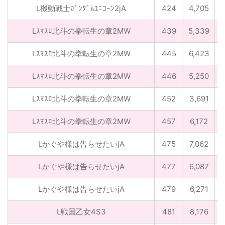
L機動戦士ｶﾞﾝﾀﾞﾑﾕﾆｺｰﾝ2jA
424
4,705
5
Lｽﾏｽﾛ北斗の拳転生の章2MW
439
5,339
Lｽﾏｽﾛ北斗の拳転生の章2MW
445
6,423
Lｽﾏｽﾛ北斗の拳転生の章2MW
446
5,250
6
Lｽﾏｽﾛ北斗の拳転生の章2MW
452
3,691
Lｽﾏｽﾛ北斗の拳転生の章2MW
457
6,172
4
Lかぐや様は告らせたいjA
475
7,062
2
Lかぐや様は告らせたいjA
477
6,087
Lかぐや様は告らせたいjA
479
6,271
3
L戦国乙女4S3
481
8,176
4