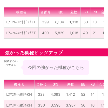
機種名
台番号
G数
差枚
BB
RB
合成
LｱﾆﾏﾙｽﾛｯﾄﾄﾞｯﾁZT
399
6,104
1,318
60
10
1/8
LｱﾆﾏﾙｽﾛｯﾄﾄﾞｯﾁZT
400
5,829
1,018
49
21
1/8
強かった機種ピックアップ
関西すろい
べ管理人
今回の強かった機種がこちら
機種名
台番号
G数
差枚
BB
RB
合成
Lｽﾏｽﾛ化物語KH
328
4,093
1,412
52
14
1/6
Lｽﾏｽﾛ化物語KH
330
3,598
3,987
50
16
1/54