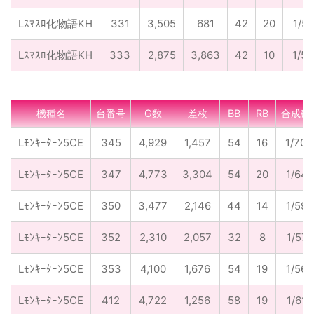
Lｽﾏｽﾛ化物語KH
331
3,505
681
42
20
1/56
Lｽﾏｽﾛ化物語KH
333
2,875
3,863
42
10
1/55
機種名
台番号
G数
差枚
BB
RB
合成確
Lﾓﾝｷｰﾀｰﾝ5CE
345
4,929
1,457
54
16
1/70.
Lﾓﾝｷｰﾀｰﾝ5CE
347
4,773
3,304
54
20
1/64.
Lﾓﾝｷｰﾀｰﾝ5CE
350
3,477
2,146
44
14
1/59.
Lﾓﾝｷｰﾀｰﾝ5CE
352
2,310
2,057
32
8
1/57.
Lﾓﾝｷｰﾀｰﾝ5CE
353
4,100
1,676
54
19
1/56.
Lﾓﾝｷｰﾀｰﾝ5CE
412
4,722
1,256
58
19
1/61.