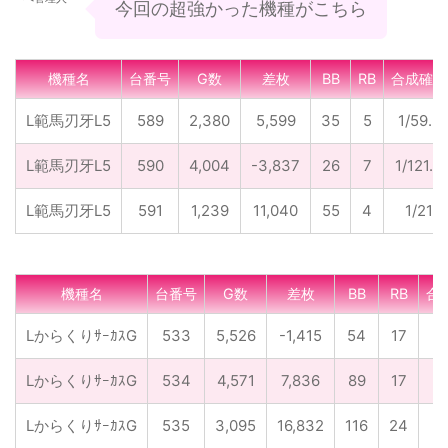
今回の超強かった機種がこちら
機種名
台番号
G数
差枚
BB
RB
合成確率
L範馬刃牙L5
589
2,380
5,599
35
5
1/59.5
L範馬刃牙L5
590
4,004
-3,837
26
7
1/121.3
L範馬刃牙L5
591
1,239
11,040
55
4
1/21
機種名
台番号
G数
差枚
BB
RB
合
LからくりｻｰｶｽG
533
5,526
-1,415
54
17
1/
LからくりｻｰｶｽG
534
4,571
7,836
89
17
1/
LからくりｻｰｶｽG
535
3,095
16,832
116
24
1/