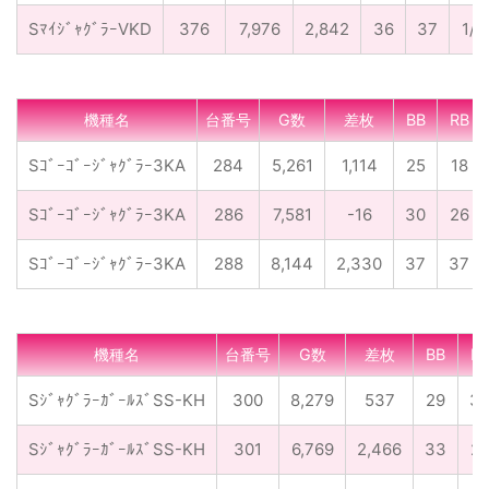
SﾏｲｼﾞｬｸﾞﾗｰVKD
376
7,976
2,842
36
37
1/1
機種名
台番号
G数
差枚
BB
RB
Sｺﾞｰｺﾞｰｼﾞｬｸﾞﾗｰ3KA
284
5,261
1,114
25
18
Sｺﾞｰｺﾞｰｼﾞｬｸﾞﾗｰ3KA
286
7,581
-16
30
26
Sｺﾞｰｺﾞｰｼﾞｬｸﾞﾗｰ3KA
288
8,144
2,330
37
37
機種名
台番号
G数
差枚
BB
R
SｼﾞｬｸﾞﾗｰｶﾞｰﾙｽﾞSS-KH
300
8,279
537
29
3
SｼﾞｬｸﾞﾗｰｶﾞｰﾙｽﾞSS-KH
301
6,769
2,466
33
2