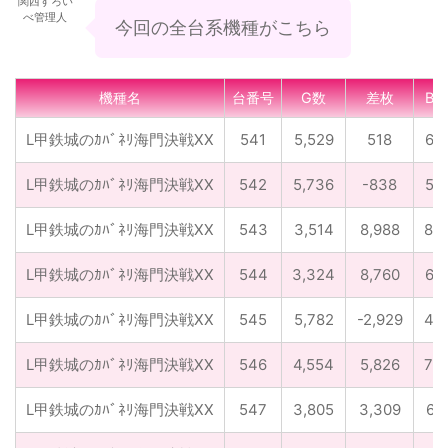
関西すろい
べ管理人
今回の全台系機種がこちら
機種名
台番号
G数
差枚
BB
L甲鉄城のｶﾊﾞﾈﾘ海門決戦XX
541
5,529
518
62
L甲鉄城のｶﾊﾞﾈﾘ海門決戦XX
542
5,736
-838
58
L甲鉄城のｶﾊﾞﾈﾘ海門決戦XX
543
3,514
8,988
83
L甲鉄城のｶﾊﾞﾈﾘ海門決戦XX
544
3,324
8,760
68
L甲鉄城のｶﾊﾞﾈﾘ海門決戦XX
545
5,782
-2,929
48
L甲鉄城のｶﾊﾞﾈﾘ海門決戦XX
546
4,554
5,826
73
L甲鉄城のｶﾊﾞﾈﾘ海門決戦XX
547
3,805
3,309
61