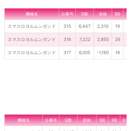
機種名
台番号
G数
差枚
BB
R
スマスロヨルムンガンド
315
6,447
2,310
19
7
スマスロヨルムンガンド
316
7,222
2,850
26
15
スマスロヨルムンガンド
317
6,505
-1,160
18
4
機種名
台番号
G数
差枚
BB
RB
合成