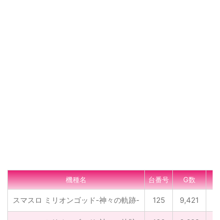
機種名
台番号
G数
スマスロ ミリオンゴッド-神々の軌跡-
125
9,421
4