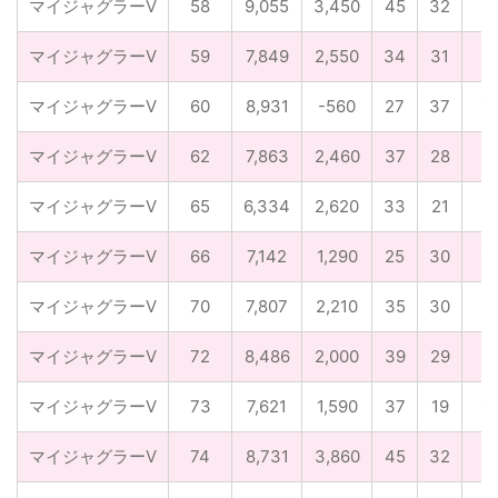
マイジャグラーV
58
9,055
3,450
45
32
1/
マイジャグラーV
59
7,849
2,550
34
31
1/
マイジャグラーV
60
8,931
-560
27
37
1/
マイジャグラーV
62
7,863
2,460
37
28
1/
マイジャグラーV
65
6,334
2,620
33
21
1/
マイジャグラーV
66
7,142
1,290
25
30
1/
マイジャグラーV
70
7,807
2,210
35
30
1/
マイジャグラーV
72
8,486
2,000
39
29
1/
マイジャグラーV
73
7,621
1,590
37
19
1/
マイジャグラーV
74
8,731
3,860
45
32
1/