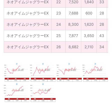
ネオアイムジャグラーEX
22
7,520
1,840
33
2
ネオアイムジャグラーEX
23
7,688
600
28
3
ネオアイムジャグラーEX
24
8,300
1,620
28
4
ネオアイムジャグラーEX
25
7,877
3,650
43
2
ネオアイムジャグラーEX
26
8,682
2,110
34
3