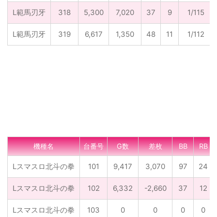
L範馬刃牙
318
5,300
7,020
37
9
1/115
L範馬刃牙
319
6,617
1,350
48
11
1/112
機種名
台番号
G数
差枚
BB
RB
Lスマスロ北斗の拳
101
9,417
3,070
97
24
Lスマスロ北斗の拳
102
6,332
-2,660
37
12
Lスマスロ北斗の拳
103
0
0
0
0