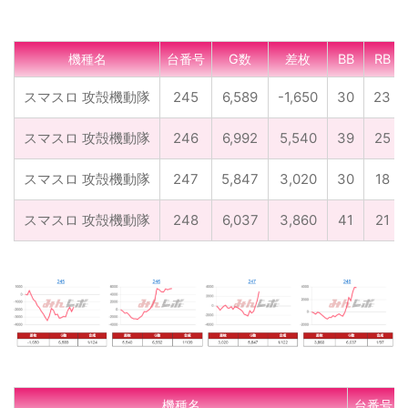
機種名
台番号
G数
差枚
BB
RB
スマスロ 攻殻機動隊
245
6,589
-1,650
30
23
スマスロ 攻殻機動隊
246
6,992
5,540
39
25
スマスロ 攻殻機動隊
247
5,847
3,020
30
18
スマスロ 攻殻機動隊
248
6,037
3,860
41
21
機種名
台番号