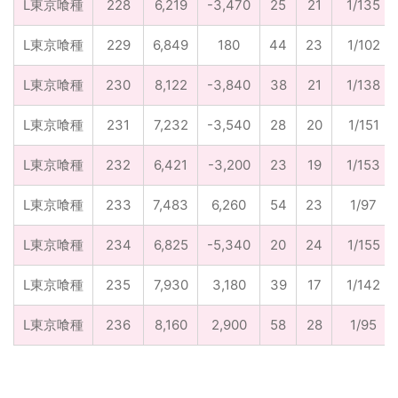
L東京喰種
228
6,219
-3,470
25
21
1/135
L東京喰種
229
6,849
180
44
23
1/102
L東京喰種
230
8,122
-3,840
38
21
1/138
L東京喰種
231
7,232
-3,540
28
20
1/151
L東京喰種
232
6,421
-3,200
23
19
1/153
L東京喰種
233
7,483
6,260
54
23
1/97
L東京喰種
234
6,825
-5,340
20
24
1/155
L東京喰種
235
7,930
3,180
39
17
1/142
L東京喰種
236
8,160
2,900
58
28
1/95