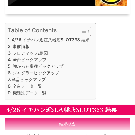
Table of Contents
4/26 イチバン近江八幡店SLOT333 結果
事前情報
フロアマップ/島図
全台ピックアップ
強かった機種ピックアップ
ジャグラーピックアップ
単品ピックアップ
全台データ一覧
機種別データ一覧
4/26 イチバン近江八幡店SLOT333 結果
結果概要