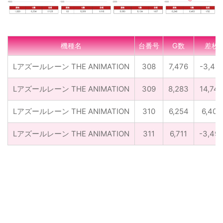
機種名
台番号
G数
差枚
Lアズールレーン THE ANIMATION
308
7,476
-3,410
Lアズールレーン THE ANIMATION
309
8,283
14,740
Lアズールレーン THE ANIMATION
310
6,254
6,400
Lアズールレーン THE ANIMATION
311
6,711
-3,49