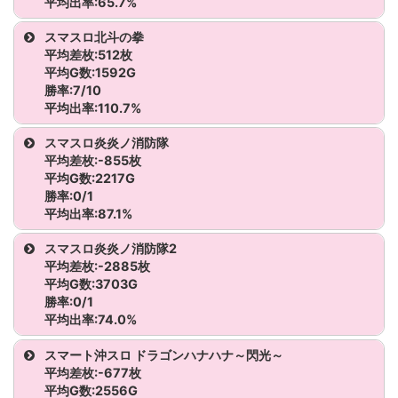
平均出率:65.7%
ジャグラーガールズ
711
430
-289
1
0
機種名
台番号
G数
差枚
BB
RB
合
アイムジャグラーEX-TP
スマスロ北斗の拳
ジャグラーガールズ
712
2,826
-621
8
9
平均差枚:512枚
スマスロ サンダーV
776
456
-469
0
1
1/4
平均G数:1592G
アイムジャグラーEX-TP
勝率:7/10
平均出率:110.7%
アイムジャグラーEX-TP
機種名
台番号
G数
差枚
BB
RB
スマスロ炎炎ノ消防隊
アイムジャグラーEX-TP
平均差枚:-855枚
スマスロ北斗の拳
1181
1,893
1,377
28
4
平均G数:2217G
アイムジャグラーEX-TP
勝率:0/1
平均出率:87.1%
スマスロ北斗の拳
1182
1,263
-1,195
6
3
アイムジャグラーEX-TP
機種名
台番号
G数
差枚
BB
RB
スマスロ炎炎ノ消防隊2
スマスロ北斗の拳
1183
929
39
10
1
平均差枚:-2885枚
アイムジャグラーEX-TP
スマスロ炎炎ノ消防隊
1180
2,217
-855
10
6
平均G数:3703G
スマスロ北斗の拳
1185
3,692
891
46
15
勝率:0/1
少女☆歌劇 レヴュースタァライト ‐The SLOT‐
平均出率:74.0%
スマスロ北斗の拳
1186
525
141
7
1
機種名
台番号
G数
差枚
BB
スマート沖スロ ドラゴンハナハナ～閃光～
ダブルアタック2 with OZS-1000&RAPHAEL
平均差枚:-677枚
スマスロ北斗の拳
1187
1,417
-1,283
7
3
スマスロ炎炎ノ消防隊2
1178
3,703
-2,885
11
平均G数:2556G
バーニングエクスプレス