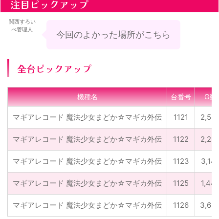
注目ピックアップ
関西すろい
べ管理人
今回のよかった場所がこちら
全台ピックアップ
機種名
台番号
G数
マギアレコード 魔法少女まどか☆マギカ外伝
1121
2,56
マギアレコード 魔法少女まどか☆マギカ外伝
1122
2,22
マギアレコード 魔法少女まどか☆マギカ外伝
1123
3,14
マギアレコード 魔法少女まどか☆マギカ外伝
1125
1,44
マギアレコード 魔法少女まどか☆マギカ外伝
1126
3,65