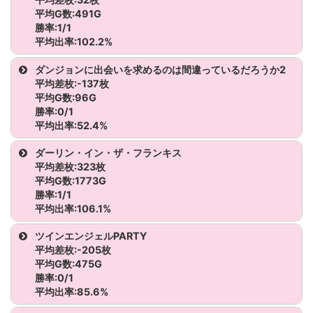
ゴッドイーター リザレクション
ゾンビランドサガ
1176
2,486
-663
24
4
1/
平均G数:491G
勝率:1/1
ゴッドイーター リザレクション
平均出率:102.2%
ゴッドイーター リザレクション
機種名
台番号
G数
ダンジョンに出会いを求めるのは間違っているだろうか2
平均差枚:-137枚
ゴッドイーター リザレクション
ダブルアタック2 with OZS-1000&RAPHAEL
771
491
平均G数:96G
勝率:0/1
平均出率:52.4%
ゴッドイーター リザレクション
機種名
ダーリン・イン・ザ・フランキス
革命機ヴァルヴレイヴ2
平均差枚:323枚
ダンジョンに出会いを求めるのは間違っているだろうか2
平均G数:1773G
革命機ヴァルヴレイヴ2
勝率:1/1
平均出率:106.1%
革命機ヴァルヴレイヴ2
機種名
台番号
G数
差枚
ツインエンジェルPARTY
平均差枚:-205枚
革命機ヴァルヴレイヴ2
ダーリン・イン・ザ・フランキス
1160
1,773
323
平均G数:475G
勝率:0/1
革命機ヴァルヴレイヴ2
平均出率:85.6%