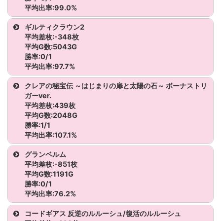
平均出率:99.0%
ファンキージャグラー2
機種名
台番号
G数
差枚
BB
RB
合成確率
ギルティクラウン2
平均差枚:-348枚
ファンキージャグラー2
キャッツアイ
665
1,268
-38
9
8
1/74.6
平均G数:5043G
勝率:0/1
ファンキージャグラー2
平均出率:97.7%
ファンキージャグラー2
機種名
台番号
G数
差枚
BB
RB
クレアの秘宝伝 ～はじまりの扉と太陽の石～ ボーナストリ
ガーver.
ギルティクラウン2
1162
5,043
-348
21
65
平均差枚:439枚
ファンキージャグラー2
平均G数:2048G
勝率:1/1
ファンキージャグラー2
平均出率:107.1%
ファンキージャグラー2
機種名
グランベルム
平均差枚:-851枚
ゴーゴージャグラー3
クレアの秘宝伝 ～はじまりの扉と太陽の石～ ボーナストリガー
平均G数:1191G
勝率:0/1
平均出率:76.2%
ゴーゴージャグラー3
機種名
台番号
G数
差枚
BB
RB
合成確率
コードギアス 反逆のルルーシュ/復活のルルーシュ
マイジャグラーV