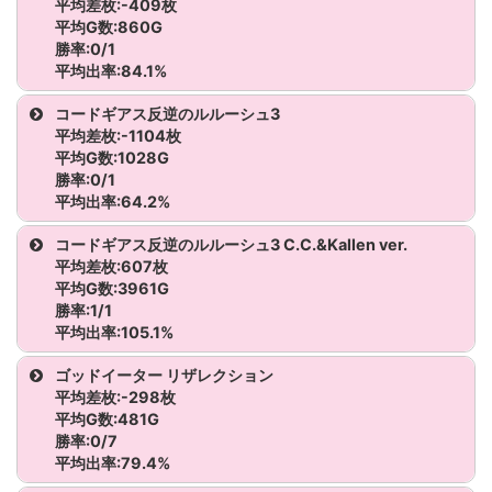
平均差枚:-409枚
グランベルム
657
1,191
-851
15
13
1/42.5
平均G数:860G
マイジャグラーV
勝率:0/1
平均出率:84.1%
マイジャグラーV
機種名
台番号
コードギアス反逆のルルーシュ3
平均差枚:-1104枚
マイジャグラーV
コードギアス 反逆のルルーシュ/復活のルルーシュ
1157
平均G数:1028G
勝率:0/1
マイジャグラーV
平均出率:64.2%
マイジャグラーV
機種名
台番号
G数
差枚
コードギアス反逆のルルーシュ3 C.C.&Kallen ver.
平均差枚:607枚
コードギアス反逆のルルーシュ3
687
1,028
-1,104
マイジャグラーV
平均G数:3961G
勝率:1/1
平均出率:105.1%
マイジャグラーV
機種名
台番号
ゴッドイーター リザレクション
マイジャグラーV
平均差枚:-298枚
コードギアス反逆のルルーシュ3 C.C.&Kallen ver.
682
平均G数:481G
マイジャグラーV
勝率:0/7
平均出率:79.4%
マイジャグラーV