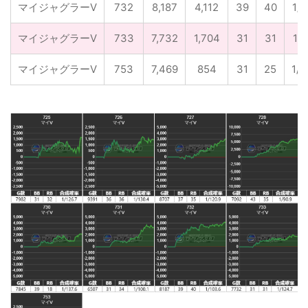
マイジャグラーV
732
8,187
4,112
39
40
1/1
マイジャグラーV
733
7,732
1,704
31
31
1/1
マイジャグラーV
753
7,469
854
31
25
1/1