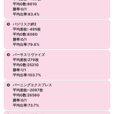
からくりサーカス
バイオハザード7 レジデント イービル
661
2,322
-
平均G数:861G
勝率:0/1
からくりサーカス
平均出率:83.4%
機種名
台番号
G数
差枚
BB
バジリスク絆2
からくりサーカス
平均差枚:-495枚
バイオハザード:ヴェンデッタ
1161
861
-428
8
平均G数:808G
革命機ヴァルヴレイヴ
勝率:0/1
平均出率:79.6%
革命機ヴァルヴレイヴ
機種名
台番号
G数
差枚
BB
RB
合成確率
バーサスリヴァイズ
革命機ヴァルヴレイヴ
平均差枚:279枚
バジリスク絆2
700
808
-495
4
2
1/134.7
平均G数:2521G
勝率:1/1
革命機ヴァルヴレイヴ
平均出率:103.7%
革命機ヴァルヴレイヴ
機種名
台番号
G数
差枚
BB
RB
合
バーニングエクスプレス
平均差枚:-2097枚
モンスターハンターライズ
バーサスリヴァイズ
670
2,521
279
9
6
1/
平均G数:2658G
勝率:0/1
モンスターハンターライズ
平均出率:73.7%