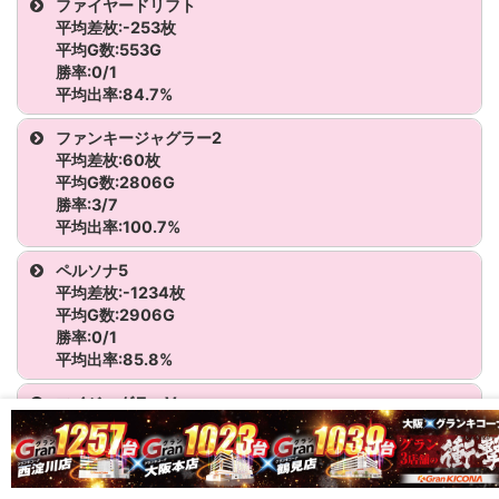
機種名
台番号
G数
差枚
BB
ファイヤードリフト
モンスターハンターライズ
平均差枚:-253枚
バーニングエクスプレス
772
2,658
-2,097
5
平均G数:553G
モンスターハンターライズ
勝率:0/1
平均出率:84.7%
モンスターハンターライズ
機種名
台番号
G数
差枚
BB
RB
合
ファンキージャグラー2
平均差枚:60枚
モンキーターンV
ファイヤードリフト
652
553
-253
2
1
1/1
平均G数:2806G
勝率:3/7
モンキーターンV
平均出率:100.7%
モンキーターンV
機種名
台番号
G数
差枚
BB
R
ペルソナ5
平均差枚:-1234枚
モンキーターンV
ファンキージャグラー2
713
1,778
-81
7
平均G数:2906G
勝率:0/1
平均出率:85.8%
モンキーターンV
ファンキージャグラー2
715
663
-690
0
機種名
台番号
G数
差枚
BB
RB
合成確率
マイジャグラーV
沖ドキ!DUO アンコール
ファンキージャグラー2
716
3,590
600
16
1
平均差枚:1287枚
ペルソナ5
703
2,906
-1,234
31
27
1/50.1
平均G数:6784G
沖ドキ!DUO アンコール
ファンキージャグラー2
717
5,278
727
22
2
勝率:10/16
平均出率:106.3%