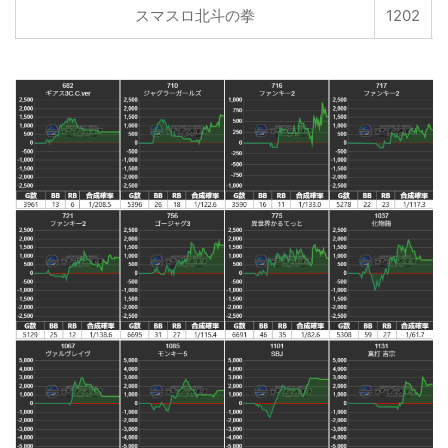
スマスロ北斗の拳
1202