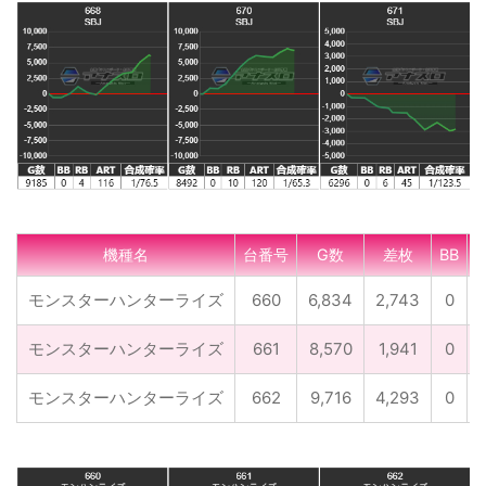
機種名
台番号
G数
差枚
BB
モンスターハンターライズ
660
6,834
2,743
0
モンスターハンターライズ
661
8,570
1,941
0
モンスターハンターライズ
662
9,716
4,293
0