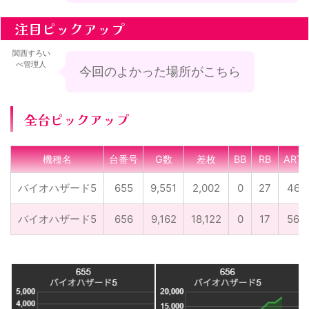
注目ピックアップ
関西すろい
べ管理人
今回のよかった場所がこちら
全台ピックアップ
機種名
台番号
G数
差枚
BB
RB
ART
バイオハザード5
655
9,551
2,002
0
27
46
バイオハザード5
656
9,162
18,122
0
17
56