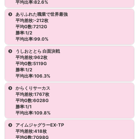
平均出率:82.6%
アイムジャグラーEX-TP
608
8,
機種名
台番号
G数
ありふれた職業で世界最強
平均差枚:-212枚
マイジャグラーV
610
8,
Re:ゼロから始める異世界生活 season2
623
5,223
平均G数:7212G
勝率:1/2
マイジャグラーV
611
8,
平均出率:99.0%
機種名
台番号
G数
差枚
BB
ゴーゴージャグラー3
612
6,
うしおととら 白面決戦
平均差枚:962枚
ありふれた職業で世界最強
627
6,090
-788
0
平均G数:5119G
ゴーゴージャグラー3
613
8,
勝率:1/2
平均出率:106.3%
ありふれた職業で世界最強
628
8,334
363
0
ゴーゴージャグラー3
615
6,
機種名
台番号
G数
差枚
BB
からくりサーカス
ゴーゴージャグラー3
616
6,
平均差枚:1767枚
うしおととら 白面決戦
630
4,586
-2,314
20
平均G数:6028G
勝率:1/1
ゴーゴージャグラー3
617
7,
平均出率:109.8%
うしおととら 白面決戦
631
5,652
4,239
62
新ハナビ
618
6,
機種名
台番号
G数
差枚
BB
RB
AR
アイムジャグラーEX-TP
平均差枚:418枚
新ハナビ
620
9,
からくりサーカス
626
6,028
1,767
0
14
4
平均G数:7098G