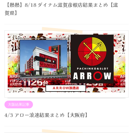
【熱熱】8/18 ダイナム滋賀彦根店結果まとめ【滋
賀県】
大阪結果記事
4/3 アロー浪速結果まとめ【大阪府】