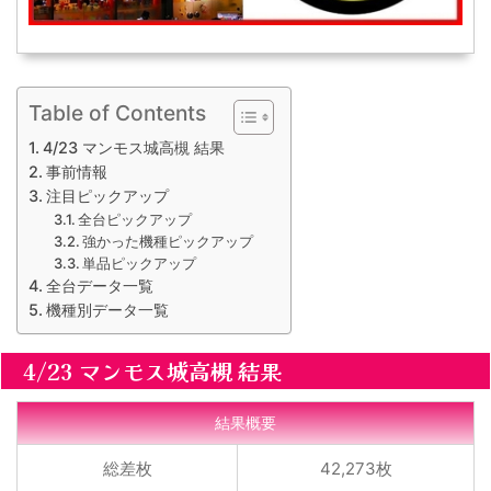
Table of Contents
4/23 マンモス城高槻 結果
事前情報
注目ピックアップ
全台ピックアップ
強かった機種ピックアップ
単品ピックアップ
全台データ一覧
機種別データ一覧
4/23 マンモス城高槻 結果
結果概要
総差枚
42,273枚