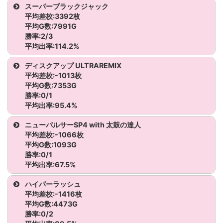
機種名
台番号
G数
差枚
BB
RB
スーパーブラックジャック
平均差枚:3392枚
バイオハザード5
656
9,
スマスロ北斗の拳
650
4,401
-1,917
34
10
平均G数:7991G
勝率:2/3
回胴黙示録カイジ 狂宴
657
4,
平均出率:114.2%
スマスロ北斗の拳
651
6,583
-1,857
51
19
回胴黙示録カイジ 狂宴
658
5,
機種名
台番号
G数
差枚
BB
ディスクアップ ULTRAREMIX
スマスロ北斗の拳
652
3,937
7,759
97
10
平均差枚:-1013枚
モンスターハンターライズ
660
6,
スーパーブラックジャック
668
9,185
6,046
0
平均G数:7353G
スマスロ北斗の拳
653
4,985
-1,410
45
12
勝率:0/1
平均出率:95.4%
モンスターハンターライズ
661
8,
スーパーブラックジャック
670
8,492
6,962
0
機種名
台番号
G数
差枚
ニューパルサーSP4 with 太鼓の達人
モンスターハンターライズ
662
9,
スーパーブラックジャック
671
6,296
-2,831
0
平均差枚:-1066枚
ディスクアップ ULTRAREMIX
673
7,353
-1,013
平均G数:1093G
ゴッドイーター リザレクション
663
3,
勝率:0/1
平均出率:67.5%
ゴッドイーター リザレクション
665
7,
機種名
台番号
G数
差
ハイパーラッシュ
平均差枚:-1416枚
吉宗
666
6,
ニューパルサーSP4 with 太鼓の達人
677
1,093
-1,
平均G数:4473G
勝率:0/2
吉宗
667
5,