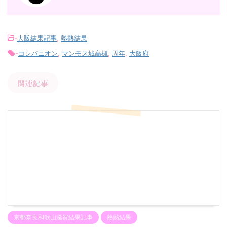
-
大阪結果記事
,
熱熱結果
-
コンパニオン
,
マンモス城高槻
,
周年
,
大阪府
関連記事
京都奈良和歌山滋賀結果記事
熱熱結果