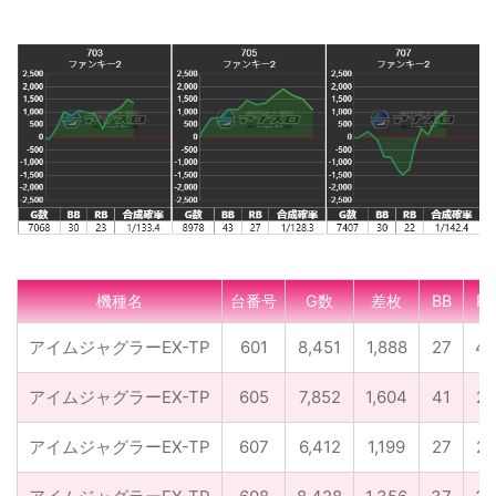
機種名
台番号
G数
差枚
BB
RB
アイムジャグラーEX-TP
601
8,451
1,888
27
47
アイムジャグラーEX-TP
605
7,852
1,604
41
20
アイムジャグラーEX-TP
607
6,412
1,199
27
25