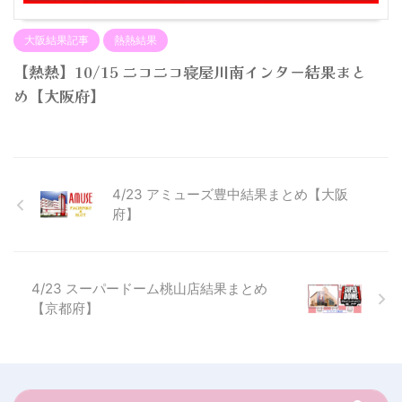
大阪結果記事
熱熱結果
【熱熱】10/15 ニコニコ寝屋川南インター結果まと
め【大阪府】
4/23 アミューズ豊中結果まとめ【大阪
府】
4/23 スーパードーム桃山店結果まとめ
【京都府】