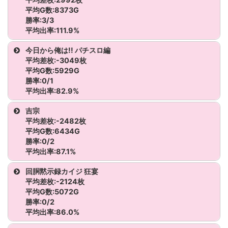
モンキーターンV
632
9,811
590
0
28
5
平均G数:8373G
勝率:3/3
ファンキージャグラー2
703
7,
平均出率:111.9%
モンキーターンV
633
4,071
-1,781
0
11
2
ファンキージャグラー2
705
8,
機種名
台番号
G数
差枚
BB
今日から俺は!! パチスロ編
モンキーターンV
635
5,656
-2,215
0
12
2
平均差枚:-3049枚
ファンキージャグラー2
706
7,
モンスターハンターライズ
660
6,834
2,743
0
平均G数:5929G
モンキーターンV
636
5,539
-1,702
0
12
2
勝率:0/1
ファンキージャグラー2
707
7,
平均出率:82.9%
モンスターハンターライズ
661
8,570
1,941
0
機種名
台番号
G数
差枚
BB
吉宗
モンスターハンターライズ
662
9,716
4,293
0
平均差枚:-2482枚
今日から俺は!! パチスロ編
676
5,929
-3,049
11
平均G数:6434G
勝率:0/2
平均出率:87.1%
機種名
台番号
G数
差枚
BB
RB
ART
合成確
回胴黙示録カイジ 狂宴
平均差枚:-2124枚
吉宗
666
6,880
-4,758
7
7
0
1/491.
平均G数:5072G
勝率:0/2
平均出率:86.0%
吉宗
667
5,989
-205
12
6
0
1/332.