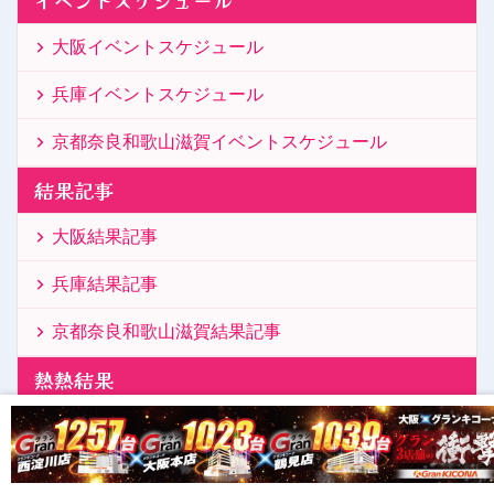
イベントスケジュール
大阪イベントスケジュール
兵庫イベントスケジュール
京都奈良和歌山滋賀イベントスケジュール
結果記事
大阪結果記事
兵庫結果記事
京都奈良和歌山滋賀結果記事
熱熱結果
関西すろいべとは？？
検索