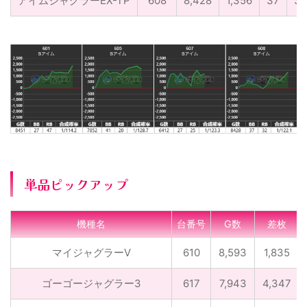
アイムジャグラーEX-TP
608
8,428
1,356
37
32
単品ピックアップ
機種名
台番号
G数
差枚
マイジャグラーV
610
8,593
1,835
ゴーゴージャグラー3
617
7,943
4,347