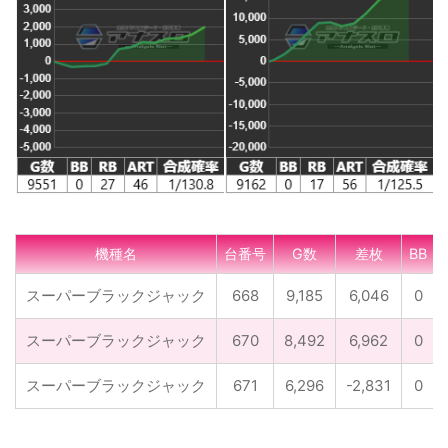
機種名
台番号
G数
差枚
BB
スーパーブラックジャック
668
9,185
6,046
0
スーパーブラックジャック
670
8,492
6,962
0
スーパーブラックジャック
671
6,296
-2,831
0