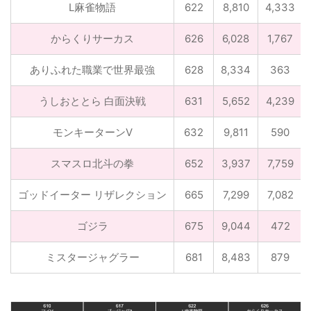
L麻雀物語
622
8,810
4,333
からくりサーカス
626
6,028
1,767
ありふれた職業で世界最強
628
8,334
363
うしおととら 白面決戦
631
5,652
4,239
モンキーターンV
632
9,811
590
スマスロ北斗の拳
652
3,937
7,759
ゴッドイーター リザレクション
665
7,299
7,082
ゴジラ
675
9,044
472
ミスタージャグラー
681
8,483
879