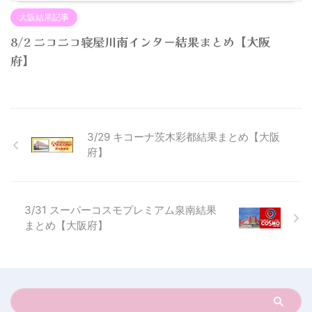
大阪結果記事
8/2 ニコニコ寝屋川南インター結果まとめ【大阪
府】
3/29 キコーナ茨木彩都結果まとめ【大阪
府】
3/31 スーパーコスモプレミアム泉南結果
まとめ【大阪府】