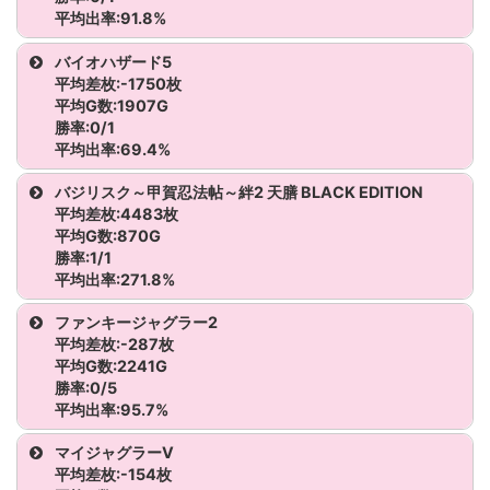
平均出率:91.8%
炎炎ノ消防隊
機種名
台番号
G数
差枚
BB
RB
合
バイオハザード5
平均差枚:-1750枚
押忍!番長ZERO
バイオハザード RE:2
363
601
-147
5
5
1/
平均G数:1907G
勝率:0/1
押忍!番長ZERO
平均出率:69.4%
甲鉄城のカバネリ
機種名
台番号
G数
差枚
BB
RB
合成
バジリスク～甲賀忍法帖～絆2 天膳 BLACK EDITION
平均差枚:4483枚
バイオハザード5
385
1,907
-1,750
9
6
1/1
平均G数:870G
甲鉄城のカバネリ
勝率:1/1
平均出率:271.8%
甲鉄城のカバネリ
機種名
台番
ファンキージャグラー2
甲鉄城のカバネリ
平均差枚:-287枚
バジリスク～甲賀忍法帖～絆2 天膳 BLACK EDITION
37
平均G数:2241G
スマスロ北斗の拳
勝率:0/5
平均出率:95.7%
スマスロ北斗の拳
機種名
台番号
G数
差枚
BB
R
マイジャグラーV
平均差枚:-154枚
スマスロ北斗の拳