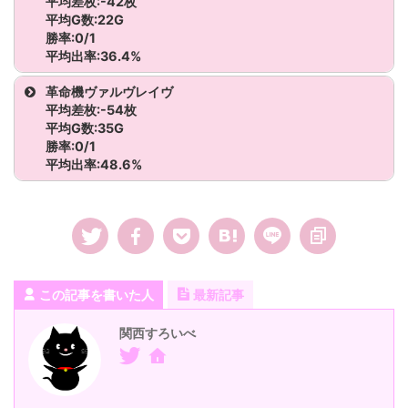
平均差枚:-42枚
聖戦士ダンバイン
387
1,125
761
48
2
1/22
平均G数:22G
勝率:0/1
平均出率:36.4%
機種名
台番号
G数
差
革命機ヴァルヴレイヴ
平均差枚:-54枚
聖闘士星矢 海皇覚醒 CUSTOM EDITION
500
22
-
平均G数:35G
勝率:0/1
平均出率:48.6%
機種名
台番号
G数
差枚
BB
RB
合成
革命機ヴァルヴレイヴ
508
35
-54
0
0
1/
この記事を書いた人
最新記事
関西すろいべ