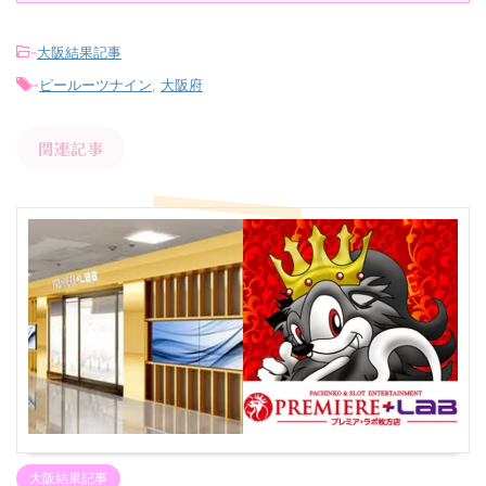
-
大阪結果記事
-
ピールーツナイン
,
大阪府
関連記事
大阪結果記事