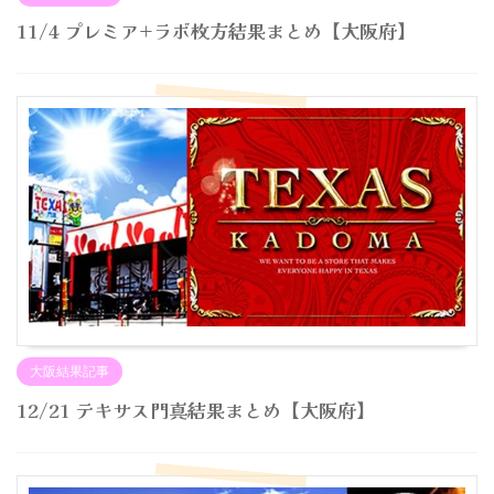
11/4 プレミア+ラボ枚方結果まとめ【大阪府】
大阪結果記事
12/21 テキサス門真結果まとめ【大阪府】