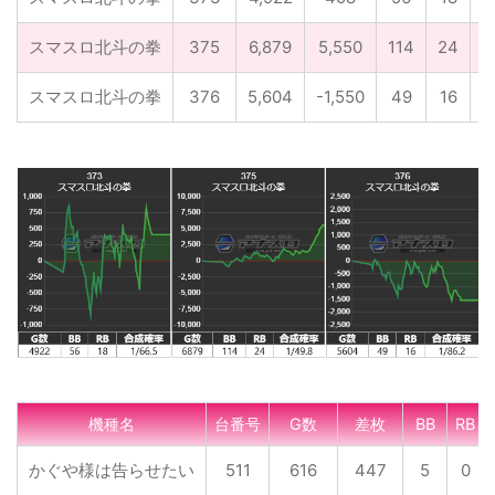
スマスロ北斗の拳
375
6,879
5,550
114
24
1
スマスロ北斗の拳
376
5,604
-1,550
49
16
1
機種名
台番号
G数
差枚
BB
RB
かぐや様は告らせたい
511
616
447
5
0