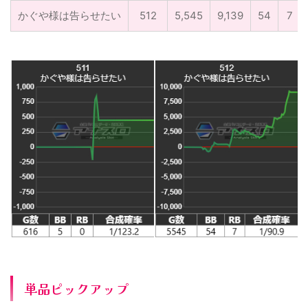
かぐや様は告らせたい
512
5,545
9,139
54
7
単品ピックアップ