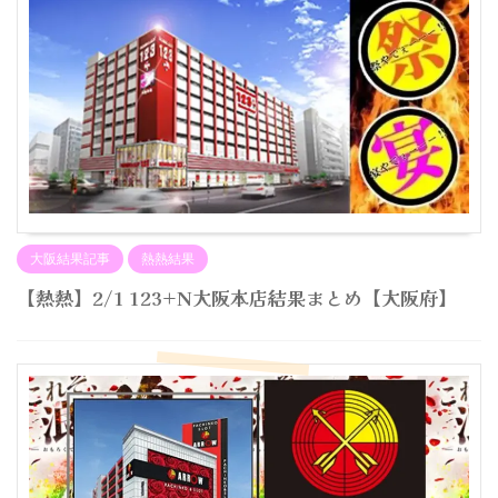
大阪結果記事
熱熱結果
【熱熱】2/1 123+N大阪本店結果まとめ【大阪府】