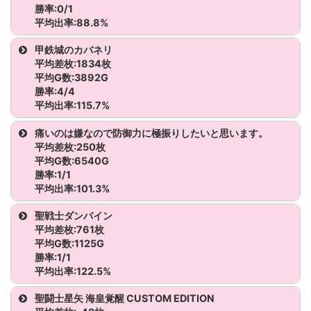
勝率:0/1
平均出率:88.8%
機種名
台番号
G数
差枚
BB
RB
合成確率
甲鉄城のカバネリ
平均差枚:1834枚
炎炎ノ消防隊
365
570
-192
3
3
1/95.0
平均G数:3892G
勝率:4/4
平均出率:115.7%
機種名
台番号
G数
差枚
BB
RB
痛いのは嫌なので防御力に極振りしたいと思います。
平均差枚:250枚
甲鉄城のカバネリ
368
3,020
1,872
37
17
平均G数:6540G
勝率:1/1
平均出率:101.3%
甲鉄城のカバネリ
370
4,630
789
54
25
機種名
台番
聖戦士ダンバイン
甲鉄城のカバネリ
371
2,570
3,583
51
14
平均差枚:761枚
痛いのは嫌なので防御力に極振りしたいと思います。
38
平均G数:1125G
甲鉄城のカバネリ
372
5,349
1,094
64
34
勝率:1/1
平均出率:122.5%
機種名
台番号
G数
差枚
BB
RB
合成
聖闘士星矢 海皇覚醒 CUSTOM EDITION