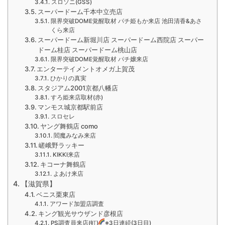
スロソニ(GSS)
スーパードーム千本中立売店
限界突破DOME覚醒取材 パチ姫もか来店 池田清香&あさ
くら来店
スーパードーム新堀川店 スーパードーム西院店 スーパー
ドーム桂店 スーパードーム桃山店
限界突破DOME覚醒取材 パチ嬢来店
エンターテイメントオメガ上賀茂
ひかりの真実
スタジアム2001京都八幡店
すろ姫来店取材(赤)
マンモス城京都駅前店
スロセレ
ヤング舞鶴店 como
閻魔みなみ来店
嵯峨野ラッキー
KIKKI来店
キコーナ舞鶴店
よあけ来店
【滋賀県】
ベニス栗東店
アワード加盟店調査
キング観光サウザンド彦根店
PS調査員来店(虹)
※3日連続(3日目)