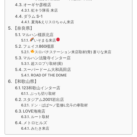
オーギヤ彦根店
虹キラ隊長 来店
ダラム S-1
夏海&えりスロちゃん来店
【奈良県】
マルハン橿原北店
いそまる来店
フェイス860橿原
スロパチステーション来店取材(青) 蒼りな来店
マルハン法隆寺インター店
超スロプリ取材(黄)
スーパードーム大和高田店
ROAD OF THE DOME
【和歌山県】
123和歌山インター店
ぶっち切り取材
スタジアム2001岩出店
ドン・ぱぱ〜ノ監修L北斗の拳取材
LOVE海南店
ルート取材
メトロヒルズ
みたき来店