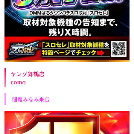
ヤング舞鶴店
como
閻魔みなみ来店