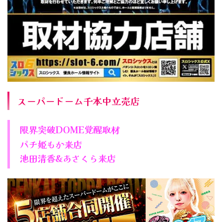
スーパードーム千本中立売店
限界突破DOME覚醒取材
パチ姫もか来店
池田清香&あさくら来店