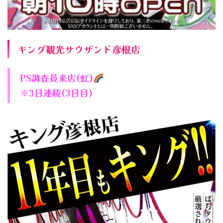
キング観光サウザンド彦根店
PS調査員来店(虹)
※3日連続(3日目)