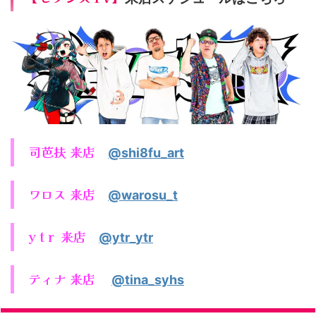
司芭扶 来店
@shi8fu_art
ワロス 来店
@warosu_t
y t r 来店
@ytr_ytr
ティナ 来店
@tina_syhs