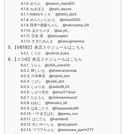
めろん @melon_melo621
ねきぽよ @neki_dayoo
KIKKI/キッキ @KIKKI_dst3
めんたいにむら @nimu0630
限界♱後藤ちゃん @nekosama_09
あかちゃま @aa_yk_
宝条 凛 @sanyapies
すぎためんま @iresugimenma
【V8192】来店スケジュールはこちら
くうか @velvet_kuka
【スロ6】来店スケジュールはこちら
うらら @URA_urara00
輝しいな @sheenananoda
川本舞美 @maimi_slot
こびぃ @kobii_slot
じゅりあ @Julia99_35
しゅり先生 @shuri17shuri
ちえもん @chiemonmons2
ねねこ @Neneko_x6
はあこたそ @haaaaaako60
パチ女王ぱむ @pamu_cos
はにてん @haniten6
れいやーじゅ @reiyapurin
ワワワちゃん @wawawa_pachi777