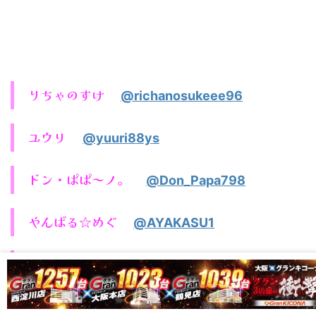
りちゃのすけ
@richanosukeee96
ユウリ
@yuuri88ys
ドン・ぱぱ～ノ。
@Don_Papa798
やんばる☆めぐ
@AYAKASU1
めろん
@melon_melo621
ねきぽよ
@neki_dayoo