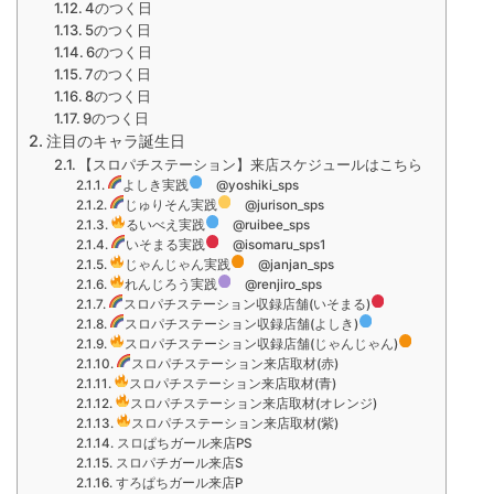
4のつく日
5のつく日
6のつく日
7のつく日
8のつく日
9のつく日
注目のキャラ誕生日
【スロパチステーション】来店スケジュールはこちら
よしき実践
@yoshiki_sps
じゅりそん実践
@jurison_sps
るいべえ実践
@ruibee_sps
いそまる実践
@isomaru_sps1
じゃんじゃん実践
@janjan_sps
れんじろう実践
@renjiro_sps
スロパチステーション収録店舗(いそまる)
スロパチステーション収録店舗(よしき)
スロパチステーション収録店舗(じゃんじゃん)
スロパチステーション来店取材(赤)
スロパチステーション来店取材(青)
スロパチステーション来店取材(オレンジ)
スロパチステーション来店取材(紫)
スロぱちガール来店PS
スロパチガール来店S
すろぱちガール来店P