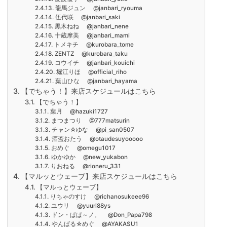
龍馬ジュン @janbari_ryouma
伍代咲 @janbari_saki
黒木ねね @janbari_nene
十蔵摩美 @janbari_mami
トメキチ @kurobara_tome
ZENTZ @kurobara_taku
コウイチ @janbari_kouichi
堀江りほ @official_riho
葉山ひな @janbari_hayama
【でちゃう！】来店スケジュールはこちら
【でちゃう！】
葉月 @hazuki1727
まつまつり @777matsurin
チャン☆ゆな @pi_san0507
酒盃おたう @otaudesuyooooo
おめぐ @omegu1017
ゆかゆか @new_yukabon
りおねる @rioneru_331
【マルッとウェーブ】来店スケジュールはこちら
【マルっとウェーブ】
りちゃのすけ @richanosukeee96
ユウリ @yuuri88ys
ドン・ぱぱ～ノ。 @Don_Papa798
やんばる☆めぐ @AYAKASU1