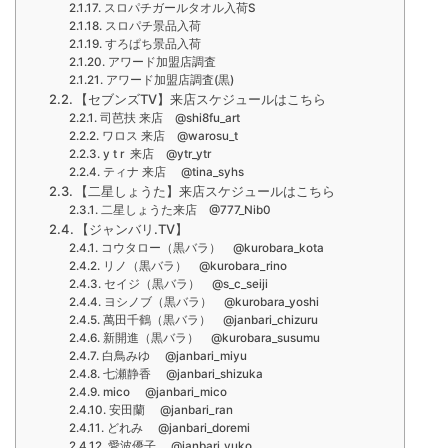
スロパチガールタオル入荷S
スロパチ景品入荷
すろぱち景品入荷
アワード加盟店調査
アワード加盟店調査(黒)
【セブンズTV】来店スケジュールはこちら
司芭扶 来店 @shi8fu_art
ワロス 来店 @warosu_t
y t r 来店 @ytr_ytr
ティナ 来店 @tina_syhs
【二星しょうた】来店スケジュールはこちら
二星しょうた来店 @777_Nib0
【ジャンバリ.TV】
コウタロー（黒バラ） @kurobara_kota
リノ（黒バラ） @kurobara_rino
セイジ（黒バラ） @s_c_seiji
ヨシノブ（黒バラ） @kurobara_yoshi
萬田千鶴（黒バラ） @janbari_chizuru
新開進（黒バラ） @kurobara_susumu
白鳥みゆ @janbari_miyu
七瀬静香 @janbari_shizuka
mico @janbari_mico
安田蘭 @janbari_ran
どれみ @janbari_doremi
愛波優子 @janbari_yuko