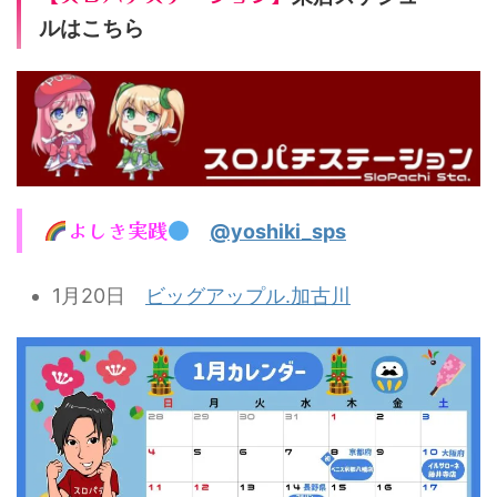
ルはこちら
よしき実践
@yoshiki_sps
1月20日
ビッグアップル.加古川