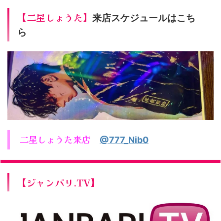
【二星しょうた】
来店スケジュールはこち
ら
二星しょうた来店
@777_Nib0
【ジャンバリ.TV】