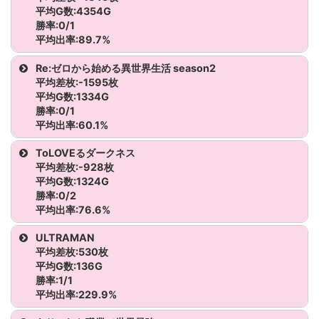
平均G数:4354G
革命機ヴァルヴレイヴ
勝率:0/1
平均出率:89.7%
スマスロ炎炎ノ消防隊
機種名
台番号
G数
差枚
BB
RB
合成確率
Re:ゼロから始める異世界生活 season2
スマスロ炎炎ノ消防隊
平均差枚:-1595枚
L麻雀物語
11
4,354
-1,345
17
11
1/155.5
平均G数:1334G
スマスロ炎炎ノ消防隊
勝率:0/1
平均出率:60.1%
バジリスク～甲賀忍法帖～絆2 天膳 BLACK EDITION
機種名
台番号
G数
ToLOVEるダークネス
平均差枚:-928枚
ようこそ実力至上主義の教室へ
Re:ゼロから始める異世界生活 season2
14
1,334
平均G数:1324G
勝率:0/2
ダンベル何キロ持てる？
平均出率:76.6%
機種名
台番号
G数
差枚
BB
RB
回胴黙示録カイジ 狂宴
ULTRAMAN
平均差枚:530枚
ToLOVEるダークネス
20
1,416
-1,428
5
2
平均G数:136G
L麻雀物語
勝率:1/1
平均出率:229.9%
ToLOVEるダークネス
21
1,231
-428
8
3
ディスクアップ ULTRAREMIX