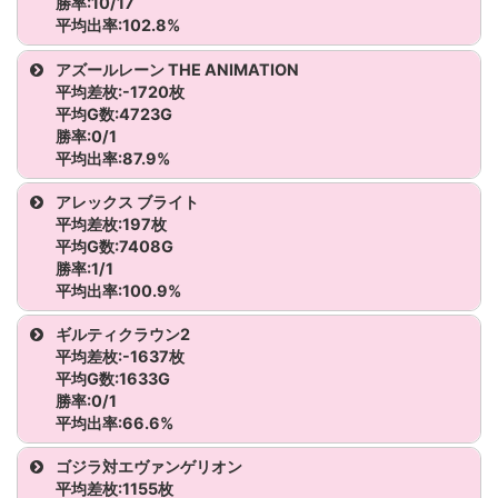
勝率:10/17
平均出率:102.8%
アズールレーン THE ANIMATION
機種名
台番号
G数
差枚
BB
アズールレーン THE ANIMATION
甲鉄城のカバネリ
平均差枚:-1720枚
アイムジャグラーEX-TP
71
7,143
488
25
平均G数:4723G
甲鉄城のカバネリ
勝率:0/1
平均出率:87.9%
アイムジャグラーEX-TP
72
2,258
280
9
甲鉄城のカバネリ
機種名
台番号
G数
差枚
アレックス ブライト
アイムジャグラーEX-TP
73
2,527
-928
5
平均差枚:197枚
ディスクアップ2
アズールレーン THE ANIMATION
33
4,723
-1,72
平均G数:7408G
アイムジャグラーEX-TP
74
5,851
3,780
32
勝率:1/1
ディスクアップ2
平均出率:100.9%
アイムジャグラーEX-TP
75
6,493
-595
19
マタドールIII
機種名
台番号
G数
差枚
BB
RB
ギルティクラウン2
平均差枚:-1637枚
アイムジャグラーEX-TP
76
6,609
822
26
ヱヴァンゲリヲン ～約束の扉～
アレックス ブライト
41
7,408
197
23
18
平均G数:1633G
勝率:0/1
アイムジャグラーEX-TP
77
5,801
1,738
25
平均出率:66.6%
アレックス ブライト
アイムジャグラーEX-TP
78
1,377
-1,720
0
機種名
台番号
G数
差枚
BB
RB
ゴジラ対エヴァンゲリオン
新ハナビ
平均差枚:1155枚