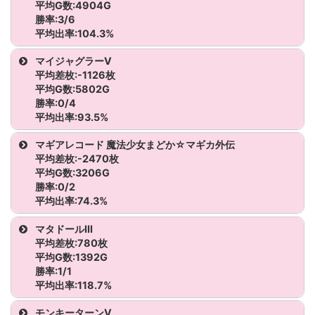
バジリスク～甲賀忍法帖～絆2 天膳 BLACK EDITION
7
平均G数:4904G
勝率:3/6
アイムジャグラーEX-TP
平均出率:104.3%
アイムジャグラーEX-TP
機種名
台番号
G数
差枚
BB
マイジャグラーV
平均差枚:-1126枚
アイムジャグラーEX-TP
ファンキージャグラー2
55
2,596
-845
6
平均G数:5802G
勝率:0/4
平均出率:93.5%
アイムジャグラーEX-TP
ファンキージャグラー2
56
8,204
3,280
45
機種名
台番号
G数
差枚
BB
RB
マギアレコード 魔法少女まどか☆マギカ外伝
アイムジャグラーEX-TP
ファンキージャグラー2
57
5,737
697
26
平均差枚:-2470枚
マイジャグラーV
51
7,520
-2,095
23
14
1
平均G数:3206G
からくりサーカス
ファンキージャグラー2
58
4,003
-512
15
勝率:0/2
平均出率:74.3%
マイジャグラーV
52
2,877
-303
10
8
からくりサーカス
ファンキージャグラー2
59
5,663
-178
20
機種名
台番号
G
マタドールIII
マイジャグラーV
53
7,241
-595
27
16
平均差枚:780枚
からくりサーカス
ファンキージャグラー2
60
3,222
1,322
17
マギアレコード 魔法少女まどか☆マギカ外伝
95
4,7
平均G数:1392G
マイジャグラーV
54
5,569
-1,512
15
14
勝率:1/1
からくりサーカス
平均出率:118.7%
マギアレコード 魔法少女まどか☆マギカ外伝
96
1,6
からくりサーカス
機種名
台番号
G数
差枚
BB
RB
合成確率
モンキーターンV