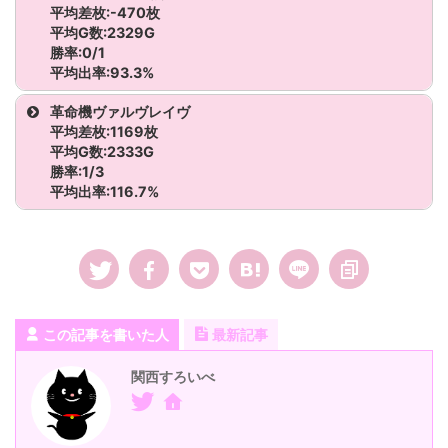
甲鉄城のカバネリ
36
866
-1,095
3
3
平均差枚:-470枚
痛いのは嫌なので防御力に極振りしたいと思います。
2
平均G数:2329G
勝率:0/1
平均出率:93.3%
機種名
台番号
G数
差枚
革命機ヴァルヴレイヴ
平均差枚:1169枚
緑ドン VIVA!情熱南米編 REVIVAL
29
2,329
-470
平均G数:2333G
勝率:1/3
平均出率:116.7%
機種名
台番号
G数
差枚
BB
R
革命機ヴァルヴレイヴ
1
2,497
-220
19
4
革命機ヴァルヴレイヴ
2
2,678
-1,262
8
1
この記事を書いた人
最新記事
革命機ヴァルヴレイヴ
3
1,824
4,988
44
2
関西すろいべ