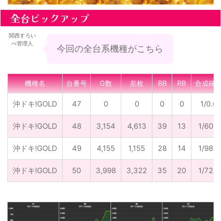
全台ピックアップ
関西すろい
べ管理人
今回の全台系機種がこちら
機種名
台番号
G数
差枚
BB
RB
合成確
沖ドキ!GOLD
47
0
0
0
0
1/0.0
沖ドキ!GOLD
48
3,154
4,613
39
13
1/60.7
沖ドキ!GOLD
49
4,155
1,155
28
14
1/98.9
沖ドキ!GOLD
50
3,998
3,322
35
20
1/72.7