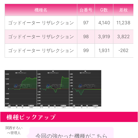
機種名
台番号
G数
差枚
ゴッドイーター リザレクション
97
4,140
11,238
ゴッドイーター リザレクション
98
3,919
3,822
ゴッドイーター リザレクション
99
1,931
-262
機種ピックアップ
関西すろい
べ管理人
今回の強かった機種がこちら