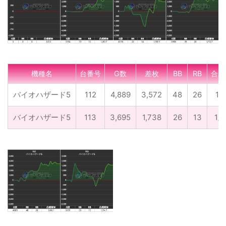
機種名
台番号
G数
差枚
BB
RB
合成
バイオハザード5
112
4,889
3,572
48
26
1/6
バイオハザード5
113
3,695
1,738
26
13
1/9