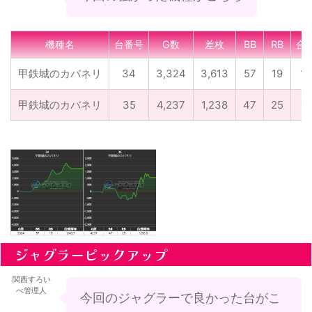
機種名
台番号
G数
差枚
BB
RB
合
甲鉄城のカバネリ
34
3,324
3,613
57
19
1/
甲鉄城のカバネリ
35
4,237
1,238
47
25
1/
ジャグラーピックアップ
関西すろい
べ管理人
今回のジャグラーで良かった台がこ