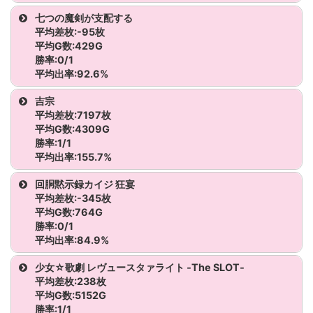
機種名
台番号
G数
差枚
七つの魔剣が支配する
モンキーターンV
平均差枚:-95枚
ヱヴァンゲリヲン ～約束の扉～
40
7,272
2,655
平均G数:429G
モンキーターンV
勝率:0/1
平均出率:92.6%
モンキーターンV
機種名
台番号
G数
差枚
BB
RB
合
吉宗
平均差枚:7197枚
モンキーターンV
七つの魔剣が支配する
30
429
-95
7
1
1/
平均G数:4309G
勝率:1/1
モンキーターンV
平均出率:155.7%
機種名
台番号
G数
差枚
BB
RB
合成確率
モンスターハンターライズ
回胴黙示録カイジ 狂宴
平均差枚:-345枚
吉宗
27
4,309
7,197
18
6
1/179.5
平均G数:764G
モンスターハンターライズ
勝率:0/1
平均出率:84.9%
機動戦士ガンダムSEED
機種名
台番号
G数
差枚
BB
RB
少女☆歌劇 レヴュースタァライト ‐The SLOT‐
機動戦士ガンダムSEED
平均差枚:238枚
回胴黙示録カイジ 狂宴
10
764
-345
4
2
平均G数:5152G
勝率:1/1
バイオハザード5