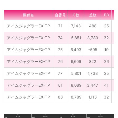
機種名
台番号
G数
差枚
BB
R
アイムジャグラーEX-TP
71
7,143
488
25
2
アイムジャグラーEX-TP
74
5,851
3,780
32
2
アイムジャグラーEX-TP
75
6,493
-595
19
2
アイムジャグラーEX-TP
76
6,609
822
26
2
アイムジャグラーEX-TP
77
5,801
1,738
25
2
アイムジャグラーEX-TP
81
8,089
3,447
41
3
アイムジャグラーEX-TP
83
8,789
1,113
32
3