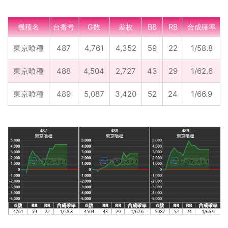
機種名
台番号
G数
差枚
BB
RB
合成確率
東京喰種
487
4,761
4,352
59
22
1/58.8
東京喰種
488
4,504
2,727
43
29
1/62.6
東京喰種
489
5,087
3,420
52
24
1/66.9