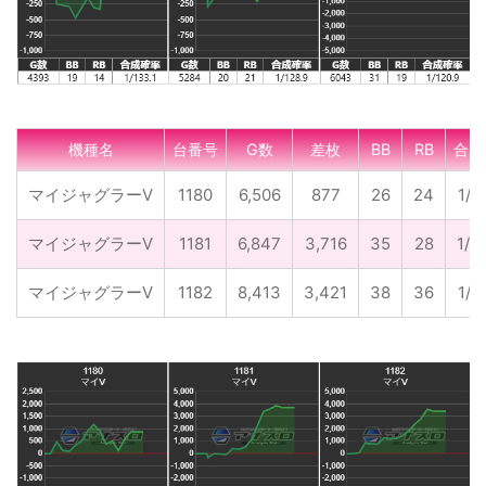
機種名
台番号
G数
差枚
BB
RB
合成
マイジャグラーV
1180
6,506
877
26
24
1/1
マイジャグラーV
1181
6,847
3,716
35
28
1/1
マイジャグラーV
1182
8,413
3,421
38
36
1/1