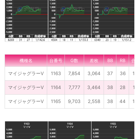
機種名
台番号
G数
差枚
BB
RB
合
マイジャグラーV
1163
7,854
3,064
37
36
1/1
マイジャグラーV
1164
7,777
3,464
38
28
1/1
マイジャグラーV
1165
9,703
2,558
38
44
1/1