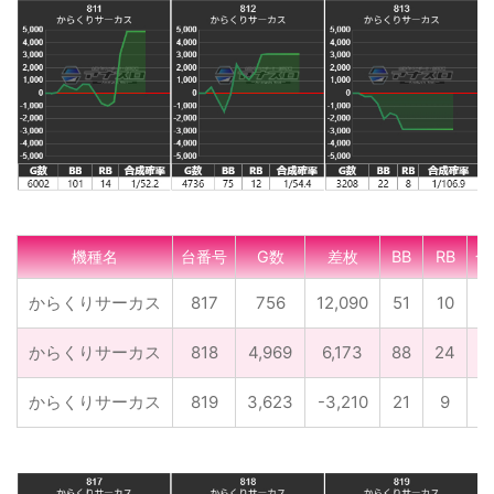
機種名
台番号
G数
差枚
BB
RB
合
からくりサーカス
817
756
12,090
51
10
1
からくりサーカス
818
4,969
6,173
88
24
1
からくりサーカス
819
3,623
-3,210
21
9
1