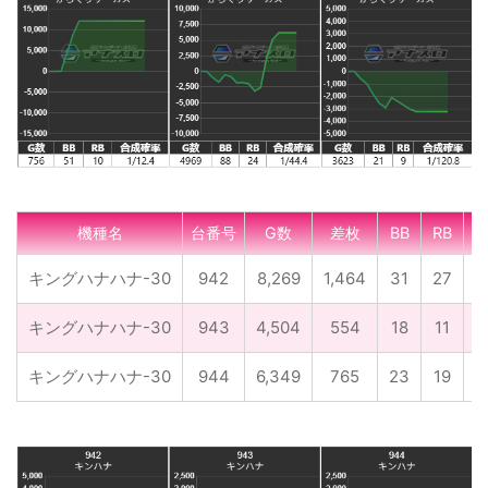
機種名
台番号
G数
差枚
BB
RB
合
キングハナハナ-30
942
8,269
1,464
31
27
1
キングハナハナ-30
943
4,504
554
18
11
1
キングハナハナ-30
944
6,349
765
23
19
1