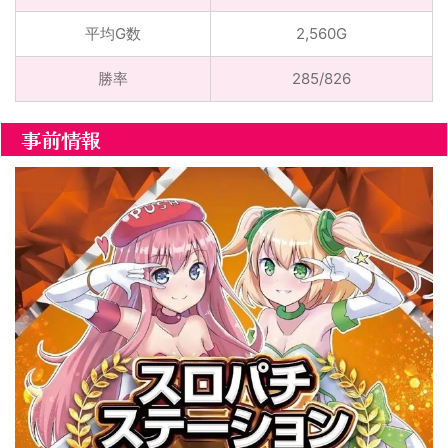
平均G数
2,560G
勝率
285/826
事前情報