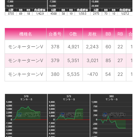
機種名
台番号
G数
差枚
BB
RB
合成
モンキーターンV
378
4,921
2,243
60
22
1/6
モンキーターンV
379
5,351
3,021
85
27
1/4
モンキーターンV
380
5,535
-470
54
22
1/7