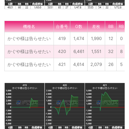
機種名
台番号
G数
差枚
BB
RB
かぐや様は告らせたい
419
1,474
1,990
12
0
かぐや様は告らせたい
420
6,461
1,551
32
8
かぐや様は告らせたい
421
4,614
2,079
26
5